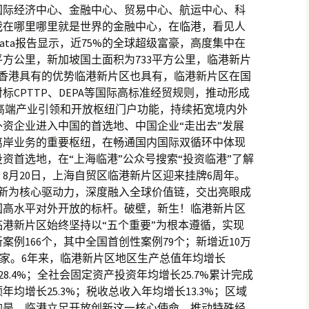
国际经济中心、金融中心、贸易中心、航运中心、科
我在哪里哪里就是世界的金融中心，在临港，看见人
rata报告显示，近75%的全球超级富豪，高度集中在
4平方公里，新加坡国土面积为733平方公里，临港新片
和香港具有的优势临港新片区也具有，临港新片区在国
CPTTP、DEPA等国际高标准经贸规则，推动形成
高端产业引领和开放枢纽门户功能，持续拓宽境内外
资企业进入中国的首选地、中国企业“走出去”发展
离岸业务的重要枢纽，在畅通国内国际双循环中体现
资首选地，在“上海临港”公众号搜索“投资临港”了解
。8月20日，上海自贸区临港新片区迎来挂牌6周年。
创新为核心驱动力，深度融入全球价值链，交出亮眼成
国高水平对外开放的标杆。破壁，新生！临港新片区
港新片区始终坚持以“五个重要”为根本遵循，实现
例166个，其中全国首创性案例79个；新增近10万
6万家。6年来，临港新片区地区生产总值年均增长
28.4%；全社会固定资产投资年均增长25.7%累计完成
年均增长25.3%；税收总收入年均增长13.3%；区域
的是，临港立足开放创新这一核心使命，推动特殊经