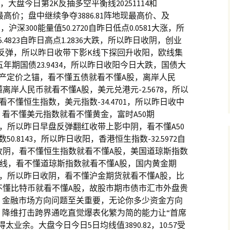
大盘今日第2K反抽多空平衡线20251114和
现全日最高价；盘中继续争夺3886.81阵地现最高价、及
，沪深300能量值50.2720自昨日低点0.0581大涨，所
4823自昨日高点1.2836大跌，所以昨日收阴，创业
71止跌反弹，所以昨日收带下影K线下探回升收阳，欧线集
，五年期国债23.9434，所以昨日收阳今日大跌，国债大
产定价之锚，看不懂五债就看不懂A股，离岸人民
懂离岸人民币就看不懂A股，美元兑港元-2.5678，所以
不懂恒生指数，美元指数-34.4701，所以昨日收中
看不懂美元指数就看不懂黄金，富时A50期
406大跌，所以昨日早盘反弹翻红收带上影中阴，看不懂A50
.8143，所以昨日收阳，香港恒生指数-32.5972自
昨日收阴，看不懂恒生指数就看不懂A股，美国道琼斯指数
上影K线，看不懂道琼斯指数就看不懂A股，国内黄金期
743大跌，所以昨日收阴，看不懂沪金期货就看不懂A股，比
，看不懂比特币就看不懂A股，故股市期市债市汇市外盘贵
，金融市场方向问题至关重要，无论你多少资金方向
，降维打击跨界通吃直觉爆表化繁为简的能力让“首席
业余。大盘今日今日5日均线值3890.82，10:57受