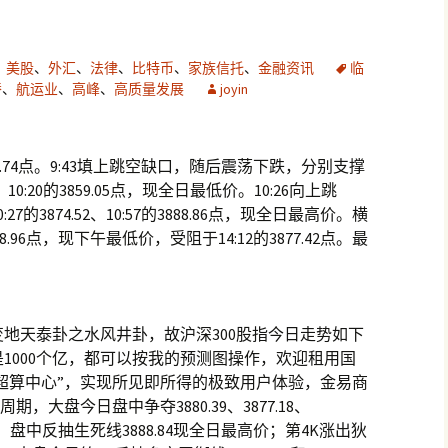
、
美股
、
外汇
、
法律
、
比特币
、
家族信托
、
金融资讯
临
替
、
航运业
、
高峰
、
高质量发展
joyin
1.74点。9:43填上跳空缺口，随后震荡下跌，分别支撑
1.49、10:20的3859.05点，现全日最低价。10:26向上跳
的3874.52、10:57的3888.86点，现全日最高价。横
8.96点，现下午最低价，受阻于14:12的3877.42点。最
。
变地天泰卦之水风井卦，故沪深300股指今日走势如下
是1000个亿，都可以按我的预测图操作，欢迎租用国
能超算中心”，实现所见即所得的极致用户体验，金易商
，大盘今日盘中争夺3880.39、3877.18、
最低价；盘中反抽生死线3888.84现全日最高价；第4K涨出狄