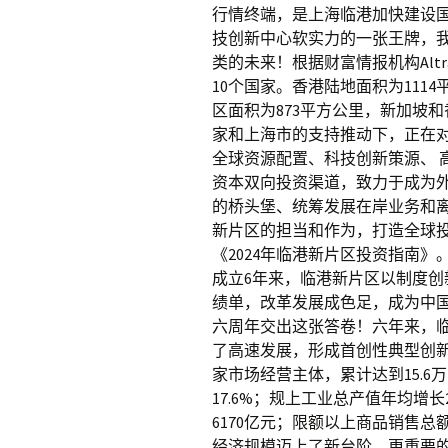
行情终端，是上海临港加快建设
技创新中心软实力的一张王牌，
类的未来！根据财富情报机构Alt
10个国家。香港陆地面积为111
区面积为873平方公里，新加坡
家和上海市的支持推动下，正在对标
全球资源配置、科技创新策源、 
资本双向投资渠道，致力于成为外
的桥头堡、统筹发展在岸业务和
新片区的担当和作为，打造全球投
《2024年临港新片区投资指南》
成立6年来，临港新片区以制度
绩单，改革发展成色足，成为中
六周年交出这张答卷！六年来，临
了高速发展，形成首创性典型创新案
家市场经营主体，累计达到15.
17.6%；规上工业总产值年均增长
6170亿元；限额以上商品销售总额
经济规模迈上了新台阶。更重要