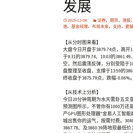
发展
2025-12-04
证券
、
期货
、
港股
港
、
基金经理
、
布局未来
、
支持
、
更
【从分时图来看】
大盘今日开盘于3879.74点，高开
于9:31的3879.74、10:03的386
空，然后震荡反弹，分别受阻于10:27
盘整理至收盘，支撑于13:59的386
终收盘于3875.79点，跌幅-0.06%
【从技术上分析】
今日20分钟周期为水天需卦五爻
预测图所示，不管你有1000万还
产GPU图形处理器“金易人工智
城出售你的运气，按需付费。30M周期
3867.78、及3860.39阵地现