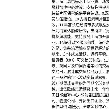
集、海上风电等水上新业态、新技
燃料加注中心建设，支持临港提升
持新片区保税船供平台建设。9.
员队伍建设。10.支持临港新片区
效。11.丰富长江经济带多式联
展河海直达船型研究，支持江（河
拼枢纽功能，支持服务上海市开展
业。14.提升政务服务效能，深
的是，集装箱运输业是世界经济的晴
以来，总体成交活跃，运行平稳。
投资者（QFI）可交易品种后，
坡、英国以及中国香港等地的交易
交易日，累计成交量6248万手，累计
这一品种的年化波动率超过80%
线）期货成交量约为同期全球其
种。出售欧线集运期货未来一年年
工智能超算中心”能为各国船东
司、物流公司、外贸出口企业、
货信息咨询服务。全球金融中心