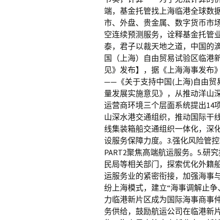
端，基金托管找上海临港全球数
市、外盘、贵金属、数字货币市场
空连续预测服务，诠释基金托管
泰，君子以裁天地之道，中国的
国（上海）自由贸易试验区临港
见》发布】，据《上海海事发布》
——《关于支持中国(上海)自由
量发展实施意见》，从推动洋山深
运营商环境三个层面系统提出14项
山深水港交通组织，推动国际干线
线集装箱船交通组织一体化，深化
设服务保障力度。3.强化风险管
PART2聚焦高端航运服务。5.
民局等相关部门，探索优化外籍船
运服务业的紧密衔接，加强海事与
纷上海模式，建立“海事调解止争
力临港新片区成为国际海事商事仲
务供给，鼓励航运公司在临港新