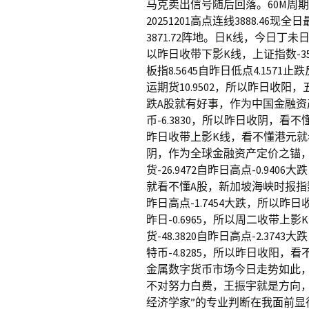
马克卖出信号随后回落。60M周期，
20251201高点连线3888.46
3871.72阵地。日K线，今日丁未日
以昨日收带下影K线，上证指数-35.
板指8.5645自昨日低点4.15
运期货10.9502，所以昨日收阳
跌A股就有好事，作为中国金融资
币-6.3830，所以昨日收阴，看不
昨日收带上影K线，看不懂港元就看
阴，作为全球金融资产定价之锚，
货-26.9472自昨日高点-0.9
就看不懂A股，新加坡海峡时报指数50
昨日高点-1.7454大跌，所以
昨日-0.6965，所以周二收带
货-48.3820自昨日高点-2.3
特币-4.8285，所以昨日收阳
金属数字货币市场今日走势如此
不对努力白费，王振宇就是方向
经济学家”的专业判断在我面前显得太