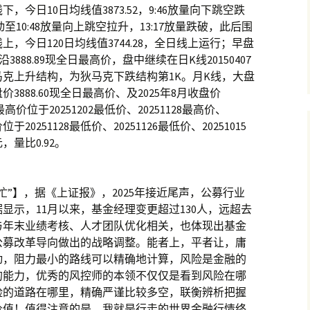
今日10日均线值3873.52，9:46放量向下跳空跌
至10:48放量向上跳空拉升，13:17放量跌破，此后围
，今日120日均线值3744.28，全日线上运行；早盘
沿3888.89现全日最高价，盘中继续在日K线20150407
克上升结构，为狄马克下跌结构第1K。月K线，大盘
价3888.60现全日最高价、及2025年8月收盘价
高价位于20251202最低价、20251128最高价、
20251128最低价、20251126最低价、20251015
，量比0.92。
”】，据《上证报》，2025年接近尾声，公募行业
显示，11月以来，基金经理变更超过130人，远超去
与年末业绩考核、人才团队优化相关，也体现出基金
公募改革导向做出的战略调整。能者上，平者让，庸
动，阻力最小的路线可以精确地计算，风险是金融的
的能力，优秀的风控师的本领不仅仅是看到风险在哪
险的道路在哪里，精确严谨比较多空，联衡辨析把握
价值！值得注意的是，我就是行走的世界金融行情终