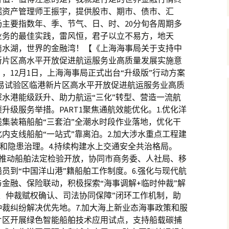
据资产管理师王振宇，提供股市、期市、债市、汇
主要指数年、季、节气、日、时、20分旬各周期多
业务的最佳实践，雷风恒，君子以立不易方，地天
滴水湖，世界的金融湾！【《上海海事局关于支持中
新片区高水平开放促进航运服务业高质量发展实施意
，12月1日，上海海事局正式出台“升级版”行动方案
贸易试验区临港新片区高水平开放促进航运服务业高质
水港能级跃升、助力航运“三化”转型、营造一流航
升级服务举措。PART1聚焦通航效能优化。1.优化洋
集装箱船舶“三套泊”全潮水时段作业落地，优化干
内支线船舶“一站式”靠离泊。2.加大涉水重点工程建
控和隐患治理。4.持续构建水上交通安全共治格局。
研究推动船舶法定检验开放，协同市商务委、人社局、移
员到“中国洋山港”籍船舶工作制度。6.强化与现代航
金融、保险联动，积极探索“海事调解+临时仲裁”解
、仲裁赋权确认、司法协同保障”闭环工作机制，助
裁纠纷解决优先地。7.加大海上新业态海事政策和服
片区开展绿色智能船舶技术应用试点，支持船载碳捕