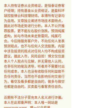
本人持有证券从业资格证，是恒泰证券客
户经理；持有基金从业资格证，是盈科环
球控股律云科技理财师。本博所有记录均
为自用。文章独立阐述市场技术面特点，
据此对市场走势进行分析。本人不公开推
荐股票，更不能左右股价涨跌。预测纯属
虚构，如与市场未来走势雷同，纯属巧
合。今后除服务客户外，不向任何人发表
预测观点，也不与任何人交流股票。内容
中涉及投资的观点对任何人均不构成投资
建议，据此入市，风险自担！博文仅仅是
本人个人观点与见解，并无需他人认同，
也非任何劝喻及诱导，听者并不需要付出
任何成本，本人也没有收取任何利益故不
负任何责任，当然也不会影响任何交易行
为，看空及看多都是自由的，做多与做空
也都是自由的，买卖盈亏看客责任自负。
近期有不法分子冒充本人名义进行诈骗。
本人在此郑重声明：本人唯一网站是
www.joyin.wang，唯一公众号是