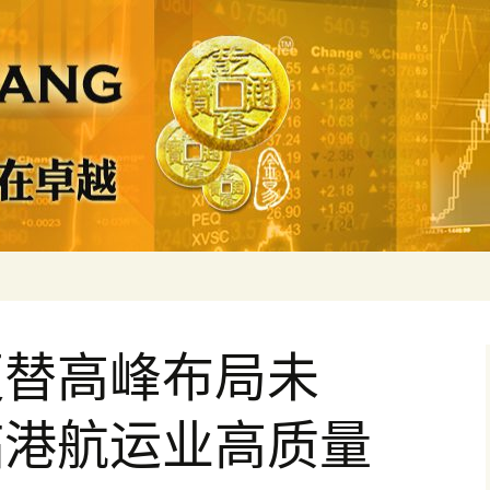
 精确严谨比较多
算－－为了无法计
更替高峰布局未
临港航运业高质量