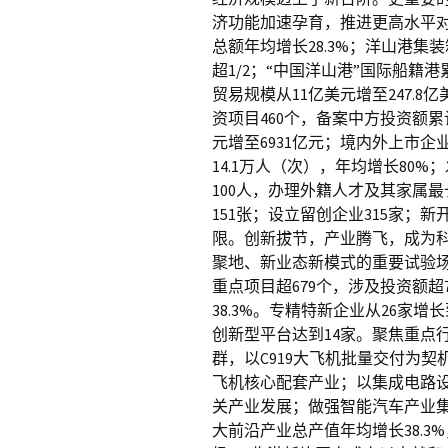
济功能加速孕育，推进更高水平对
总额年均增长28.3%；洋山港集装
超1/2；“中国洋山港”国际船籍港
贸易规模从11亿美元增至247.8
资项目460个，备案中方投资额累计
元增至6931亿元；境内外上市企
14.1万人（次），年均增长80
100人，办理外籍人才及其家属最
151张；设立留创企业315家；
限。创新拔节，产业腾飞，成为
聚地、新业态新模式的重要试验
重点项目超679个，涉及投资额超
38.3%。专精特新企业从26家增长
创新型平台达到14家。聚焦重点
群，以C919大飞机批量交付为
飞机核心配套产业；以集成电路
关产业发展；做强智能汽车产业
大前沿产业总产值年均增长38.3