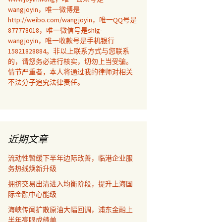
wangjoyin，唯一微博是
http://weibo.com/wangjoyin，唯一QQ号是
877778018，唯一微信号是shlg-
wangjoyin，唯一收款号是手机银行
15821828884。非以上联系方式与您联系
的，请您务必进行核实，切勿上当受骗。
情节严重者，本人将通过我的律师对相关
不法分子追究法律责任。
近期文章
流动性暂缓下半年边际改善，临港企业服
务热线焕新升级
拥挤交易出清进入均衡阶段，提升上海国
际金融中心能级
海峡传闻扩散原油大幅回调，浦东金融上
半年亮眼成绩单