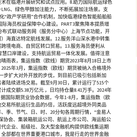
术在临港开展研究和试点应用。8.助力国际航运绿色
LNG、绿色甲醇加注能力，不断拓展加注场景。支
深化“政产学研用”合作机制，加快临港绿色智能船舶船
国际海员权益保障中心建设。PART3聚焦降本提质增
运分布式联动服务网（服务分中心）上海节点功能，开
）海直达特定航线发展。12.服务洋山深水港中转集
跨境电商、自贸区转口贸易。13.服务海员便利从
化智慧口岸建设，支持航运贸易一体化发展。值得注意
雨表，集运指数（欧线）期货2023年8月18日上市
2025年3月，集运指数（欧线）期货被纳入合格境外
进一步扩大对外开放的步伐，到目前已吸引包括新加
者陆续进场交易。截至9月30日，累计运行了515个
成交额5.38万亿元 ，日均持仓量8.41万手。2024年
。据国际期货业协会数据，今年1-8月，集运指数（欧
他交易所航运衍生品的5倍，活跃度远超境外同类品
、季、节气、日、时、20分旬各周期行情，“金易人
互保协会、集装箱航运公司、航运上市公司、海运船公
货代企业、船级社、及大型金融机构提供欧线集运期
，全部都在世界重要港口城市，我是行走的世界金融