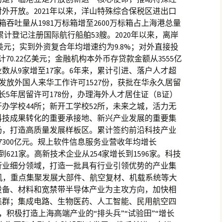
外开放。2021年以来，洋山特殊综合保税区进出口
箱吞吐量从1981万标箱增至2600万标箱占上海港总量
累计登记注册国际航行船舶53艘。2020年以来，离岸
亿美元；实到外资复合年均增速约为9.8%；对外直接投
70.22亿美元；金融机构本外币存贷款金额从3555亿
业数从9家增至17家。6年来，累计引进、落户人才超
%；发放外国人来华工作许可1527份，获批在华永久居留
长5年居留许可178份，办理海外人才居住证（B证）
新开办学校44所；新开工学校52所，未来之城，活力无
科技成果转化的重要承接地、新兴产业发展的重要集
场，打造高质量发展样板区。累计签约前沿科技产业
7300亿元。规上软件信息服务业营收年均增长
到621家。高新技术企业从254家增长到1596家。科技
行业细分领域，打造一批具有行业引领优势的产业集
契机，重点集聚发展大部件、航空复材、机载系统等大
设备、材料和宽禁带半导体产业为主攻方向，加快相
集群；集成电路、生物医药、人工智能、民用航空四
%，积极打造上海高端产业的“排头兵”“试验田”“增长