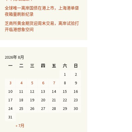
全球唯一离岸国债在港上市，上海港单昼
夜箱量刷新纪录
芝商所黄金期货迎周末交易，离岸试验打
开临港想象空间
2026年 8月
一
二
三
四
五
六
日
1
2
3
4
5
6
7
8
9
10
11
12
13
14
15
16
17
18
19
20
21
22
23
24
25
26
27
28
29
30
31
« 7月