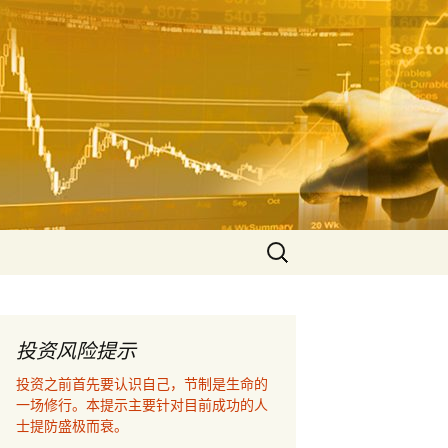
空，联衡辨析把握
算的价值！
搜
索：
投资风险提示
投资之前首先要认识自己，节制是生命的
一场修行。本提示主要针对目前成功的人
士提防盛极而衰。