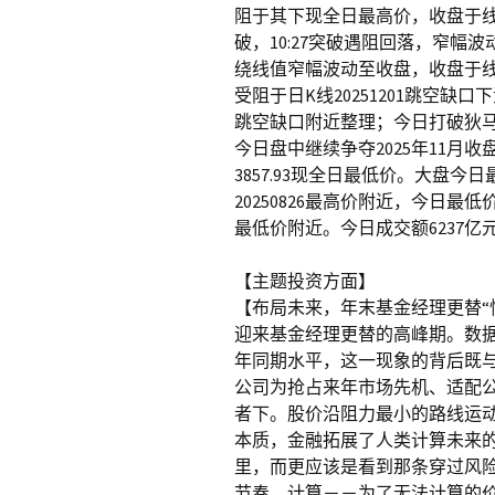
阻于其下现全日最高价，收盘于线下，
破，10:27突破遇阻回落，窄幅波动
绕线值窄幅波动至收盘，收盘于线上
受阻于日K线20251201跳空缺口下
跳空缺口附近整理；今日打破狄马
今日盘中继续争夺2025年11月收盘
3857.93现全日最低价。大盘今日最
20250826最高价附近，今日最低价位于
最低价附近。今日成交额6237亿元
【主题投资方面】
【布局未来，年末基金经理更替“忙
迎来基金经理更替的高峰期。数据
年同期水平，这一现象的背后既
公司为抢占来年市场先机、适配
者下。股价沿阻力最小的路线运
本质，金融拓展了人类计算未来
里，而更应该是看到那条穿过风
节奏，计算－－为了无法计算的