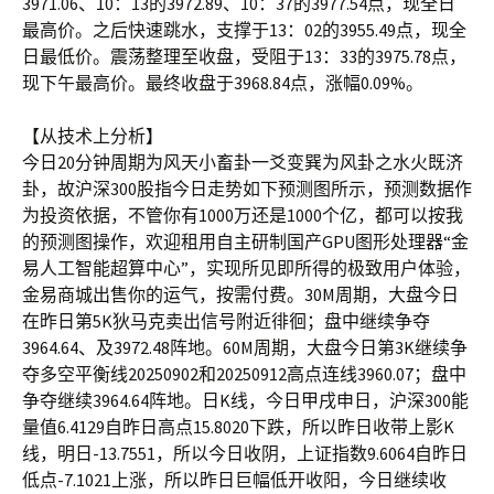
3971.06、10：13的3972.89、10：37的3977.54点，现全日
最高价。之后快速跳水，支撑于13：02的3955.49点，现全
日最低价。震荡整理至收盘，受阻于13：33的3975.78点，
现下午最高价。最终收盘于3968.84点，涨幅0.09%。
【从技术上分析】
今日20分钟周期为风天小畜卦一爻变巽为风卦之水火既济
卦，故沪深300股指今日走势如下预测图所示，预测数据作
为投资依据，不管你有1000万还是1000个亿，都可以按我
的预测图操作，欢迎租用自主研制国产GPU图形处理器“金
易人工智能超算中心”，实现所见即所得的极致用户体验，
金易商城出售你的运气，按需付费。30M周期，大盘今日
在昨日第5K狄马克卖出信号附近徘徊；盘中继续争夺
3964.64、及3972.48阵地。60M周期，大盘今日第3K继续争
夺多空平衡线20250902和20250912高点连线3960.07；盘中
争夺继续3964.64阵地。日K线，今日甲戌申日，沪深300能
量值6.4129自昨日高点15.8020下跌，所以昨日收带上影K
线，明日-13.7551，所以今日收阴，上证指数9.6064自昨日
低点-7.1021上涨，所以昨日巨幅低开收阳，今日继续收