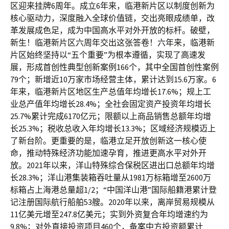
区迎来挂牌6周年。成立6年来，临港新片区以制度创新为
核心驱动力，深度融入全球价值链，交出亮眼成绩单，改
革发展成色足，成为中国高水平对外开放的标杆。破壁，
新生！临港新片区六周年交出这张答卷！六年来，临港新
片区始终坚持以“五个重要”为根本遵循，实现了高速发
展，形成首创性典型创新案例166个，其中全国首创性案例
79个；新增近10万家市场经营主体，累计达到15.6万家。6
年来，临港新片区地区生产总值年均增长17.6%；规上工
业总产值年均增长28.4%；全社会固定资产投资年均增长
25.7%累计完成6170亿元；限额以上商品销售总额年均增
长25.3%；税收总收入年均增长13.3%；区域经济规模迈上
了新台阶。更重要的是，临港立足开放创新这一核心使
命，推动特殊经济功能加速孕育，推进更高水平对外开
放。2021年以来，洋山特殊综合保税区进出口总额年均增
长28.3%；洋山港集装箱吞吐量从1981万标箱增至2600万
标箱占上海港总量超1/2；“中国洋山港”国际船籍港累计登
记注册国际航行船舶53艘。2020年以来，离岸贸易规模从
11亿美元增至247.8亿美元；实到外资复合年均增速约为
9.8%；对外直接投资项目460个，备案中方投资额累计