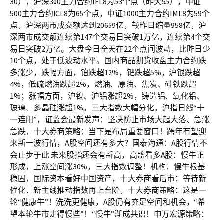
30），沪深300主力合约IFL8为53个点（昨天55），中证
500主力合约ICL8为65个点，中证1000主力合约IML8为59个
点，沪深两市成交额达到20659亿，较昨日缩量958亿，沪
深两市成交额连续第147个交易日突破1万亿，连续第4个交
易日突破2万亿。大盘今日全天在22个点间波动，比昨日少
10个点，处于低波动水平。国内商品期货收盘主力合约跌
多涨少，跌幅方面，铂跌超12%，钯跌超5%，沪银跌超
4%，低硫燃油跌超2%，燃油、原油、焦炭、硅铁跌超
1%；涨幅方面，沪镍、沪铝涨超2%，铸造铝、氧化铝、
玻璃、多晶硅涨超1%。三大指数大幅分化，沪指日线“十
一连阳”，证监会最新发声：坚决防止市场大起大落、急涨
急跌，十大券商策略：当下是布局重要窗口！跨年有望迎
来新一波行情，A股空间还有多大？国泰海通：A股行情不
会止步于此 未来股指还会有新高，高盛看多A股：慢牛正
形成，上涨空间涨30%，三大指数调整！机构：慢牛根基
稳固，国际资本看好中国资产，十大券商看后市：等待新
催化、新主线推动指数再上台阶，十大券商策略：这是一
轮“健康牛”！洗洗更健康，A股仍有充足空间和机会，“希
望本轮牛市走得慢些”！“慢牛”渐成共识！申万宏源策略：