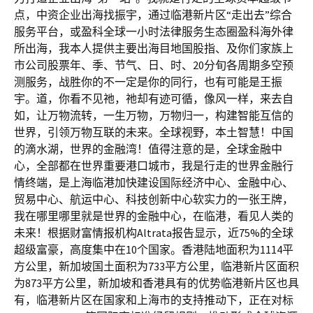
点，中资企业出海找振宇，通过临港新片区“走出去”综合
服务平台，或盈科全球一小时法律服务生态圈盈科海外律
所出海，我本人提供主要出海目地国股指、及你们家族上
市公司股票年、季、节气、日、时、20分旬各周期多空预
测服务，战胜你的不一定是你的同行，也有可能是王振
宇。道，你看不见祂，祂却有迹可循，像风一样，来去自
如，让万物流转，一生万物，万物归一，构建智能互信的
世界，引领万物互联的未来。全球视野，本土智慧！中国
的滴水湖，世界的金融湾！值得注意的是，全球金融中
心，全部都在世界重要港口城市，我是行走的世界金融行
情终端，是上海临港加快建设国际经济中心、金融中心、
贸易中心、航运中心、科技创新中心软实力的一张王牌，
我在哪里哪里就是世界的金融中心，在临港，看见人类的
未来！根据财富情报机构Altrata报告显示，近75%的全球
超级富豪，高度集中在10个国家。香港陆地面积为1114平
方公里，新加坡国土面积为733平方公里，临港新片区面积
为873平方公里，新加坡和香港具有的优势临港新片区也具
有，临港新片区在国家和上海市的支持推动下，正在对标