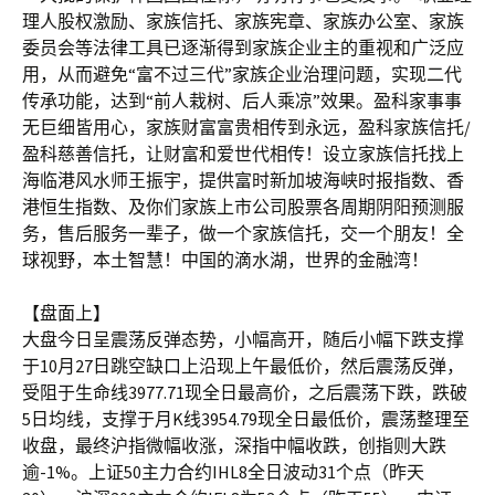
理人股权激励、家族信托、家族宪章、家族办公室、家族
委员会等法律工具已逐渐得到家族企业主的重视和广泛应
用，从而避免“富不过三代”家族企业治理问题，实现二代
传承功能，达到“前人栽树、后人乘凉”效果。盈科家事事
无巨细皆用心，家族财富富贵相传到永远，盈科家族信托/
盈科慈善信托，让财富和爱世代相传！设立家族信托找上
海临港风水师王振宇，提供富时新加坡海峡时报指数、香
港恒生指数、及你们家族上市公司股票各周期阴阳预测服
务，售后服务一辈子，做一个家族信托，交一个朋友！全
球视野，本土智慧！中国的滴水湖，世界的金融湾！
【盘面上】
大盘今日呈震荡反弹态势，小幅高开，随后小幅下跌支撑
于10月27日跳空缺口上沿现上午最低价，然后震荡反弹，
受阻于生命线3977.71现全日最高价，之后震荡下跌，跌破
5日均线，支撑于月K线3954.79现全日最低价，震荡整理至
收盘，最终沪指微幅收涨，深指中幅收跌，创指则大跌
逾-1%。上证50主力合约IHL8全日波动31个点（昨天