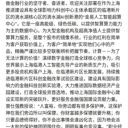
做金融行业的坚守者、奋进者，欢迎关注部署在作为上海
推进建设具有全球影响力科创中心主体承载区的临港新片
区的滴水湖核心区的滴水湖AI创新港的“金易人工智能超算
中心”，它是一座高能级、绿色低碳、以提供智算算力能力
为主的数据中心，为大型金融机构及超高净值人士提供智
算算力服务，是整个股市的镜像系统，行业的红利在简单
为客户获取价值上，为客户“简单地”实现他们心中的产
品，精确严谨比较多空联衡辨析把握节奏，计算－－为了
无法计算的价值！演绎数字金融打造全球核心竞争力，向
世界展示上海临港人工智能先导产业的新质生产力，吸引
更多投资机构落户上海、在临港新片区长期发展，持续推
进临港新片区科创金融改革试验区建设，建设具有国际影
响力的金融科技创新实验港，大力推进国际数据经济产业
园建设，打造全球投资首选地，推动上海国际金融中心建
设实现新的突破跃升，更好服务金融强国建设贡献力量。
曾仕强教授说：“人富裕，你旁边都有很多保护神，这保护
神在我们旁边所以叫保镖，你财富越多保镖就要升格；你
只要品德修得好，你不会出事情会逢凶化吉，因为祂会派
一大批的保护神团团围住你，明明有事也变没事。”职业经