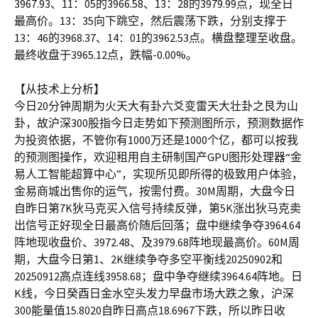
3967.93、11：05的3966.58、13：28的3979.99点，现全日
最高价。13：35向下跳空，然后震荡下跌，分别支撑于
13：46的3968.37、14：01的3962.53点。横盘整理至收盘。
最终收盘于3965.12点，跌幅-0.00%。
【从技术上分析】
今日20分钟周期为火天大有卦六爻变雷天大壮卦之艮为山
卦，故沪深300股指今日走势如下预测图所示，预测数据作
为投资依据，不管你有1000万还是1000个亿，都可以按我
的预测图操作，欢迎租用自主研制国产GPU图形处理器“金
易人工智能超算中心”，实现所见即所得的极致用户体验，
金易商城出售你的运气，按需付费。30M周期，大盘今日
自昨日第7K狄马克买入信号持续反弹，第5K涨出狄马克卖
出信号正好现全日最高价随后回落；盘中继续争夺3964.64
阵地现收盘价、3972.48、及3979.68阵地现最高价。60M周
期，大盘今日第1、2K继续争夺多空平衡线20250902和
20250912高点连线3958.68；盘中争夺继续3964.64阵地。日
K线，今日癸酉日金水空头发力早盘市场大跌之象，沪深
300能量值15.8020自昨日高点18.6967下跌，所以昨日收