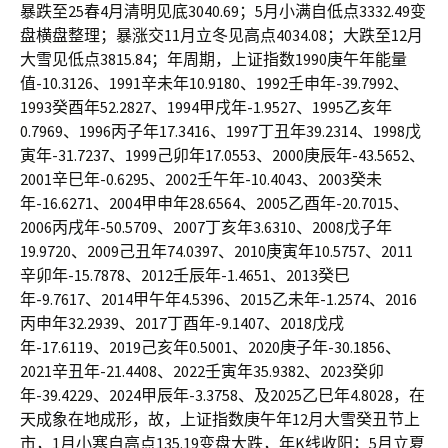
暴跌至25春4月清明见底3040.69；5月小满自低点3332.49变
盘横盘整理；暴涨交11月立冬见高点4034.08；大跌至12月
大雪见低点3815.84；年周期，上证指数1990庚午年能量
值-10.3126、1991辛未年10.9180、1992壬申年-39.7992、
1993癸酉年52.2827、1994甲戌年-1.9527、1995乙亥年
0.7969、1996丙子年17.3416、1997丁丑年39.2314、1998戊
寅年-31.7237、1999己卯年17.0553、2000庚辰年-43.5652、
2001辛巳年-0.6295、2002壬午年-10.4043、2003癸未
年-16.6271、2004甲申年28.6564、2005乙酉年-20.7015、
2006丙戌年-50.5709、2007丁亥年3.6310、2008戊子年
19.9720、2009己丑年74.0397、2010庚寅年10.5757、2011
辛卯年-15.7878、2012壬辰年-1.4651、2013癸巳
年-9.7617、2014甲午年4.5396、2015乙未年-1.2574、2016
丙申年32.2939、2017丁酉年-9.1407、2018戊戌
年-17.6119、2019己亥年0.5001、2020庚子年-30.1856、
2021辛丑年-21.4408、2022壬寅年35.9382、2023癸卯
年-39.4229、2024甲辰年-3.3758、及2025乙巳年4.8028，在
天成象在地成形，故，上证指数庚午年12月大雪癸丑节上
市，1月小寒自高点135.19变盘大跌，年K线收阳；5月立夏