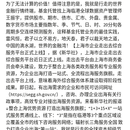
为了无法计算的价值！值得注意的是，我就是行走的世界
金融行情终端，基金托管找上海临港全球数据资产管理师
王振宇，提供股市、期市、债市、汇市、外盘、贵金属、
数字货币市场主要指数年、季、节气、日、时、20分旬各
周期多空连续预测服务，诠释基金托管业务的最佳实践，
雷风恒，君子以立不易方，地天泰，君子以裁天地之道，
中国的滴水湖，世界的金融湾！【上海市企业走出去综合
服务平台正式上线】，据《新华社》，上海市企业走出去
综合服务平台近日正式上线。走出去平台由上海市商务委
员会牵头建设，致力于整合上海各类政务服务和专业服务
资源，为企业出海打造一站式、全流程出海服务旗舰。走
出去平台上线，意味着海外综合服务体系建设取得阶段性
成果。即日起，有出海需求的企业和市民可访问网址
（https://segg.sh.gov.cn/），咨询、办理企业出海有关行
政事项，高效专业对接出海服务资源。来看新华社的报道
↓整合上海优势资源 打造出海服务旗舰；“1+3+15+X” 一站
式服务贯通线上、线下：“3”是指在临港等3个重点区域设
立覆盖全市的线下咨询服务网络；辐射长三角服务全国 致
力打造企业出海“第一站”。我就是行走的全球资本超级节