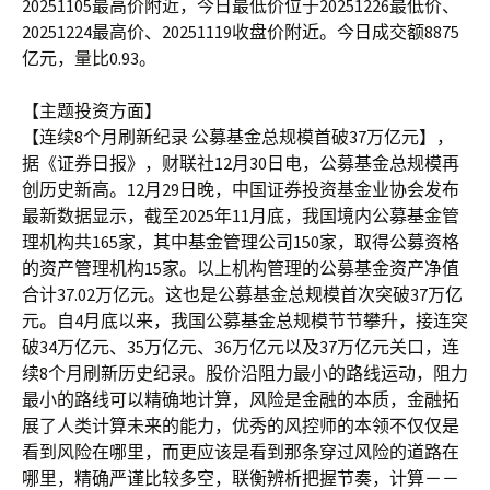
20251105最高价附近，今日最低价位于20251226最低价、
20251224最高价、20251119收盘价附近。今日成交额8875
亿元，量比0.93。
【主题投资方面】
【连续8个月刷新纪录 公募基金总规模首破37万亿元】，
据《证券日报》，财联社12月30日电，公募基金总规模再
创历史新高。12月29日晚，中国证券投资基金业协会发布
最新数据显示，截至2025年11月底，我国境内公募基金管
理机构共165家，其中基金管理公司150家，取得公募资格
的资产管理机构15家。以上机构管理的公募基金资产净值
合计37.02万亿元。这也是公募基金总规模首次突破37万亿
元。自4月底以来，我国公募基金总规模节节攀升，接连突
破34万亿元、35万亿元、36万亿元以及37万亿元关口，连
续8个月刷新历史纪录。股价沿阻力最小的路线运动，阻力
最小的路线可以精确地计算，风险是金融的本质，金融拓
展了人类计算未来的能力，优秀的风控师的本领不仅仅是
看到风险在哪里，而更应该是看到那条穿过风险的道路在
哪里，精确严谨比较多空，联衡辨析把握节奏，计算－－