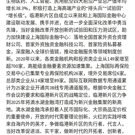
生物医药、人工智能、民用航空四大前沿产业总产值年均
增长38.3%，积极打造上海高端产业的“排头兵”“试验田”
“增长极”。临港新片区自成立以来就和上海国际金融中心
建设联动发展、携手并进，在进一步全面深化改革中勇当
先锋，当好金融改革开放创新的试验田和压力测试区，助
力加快建设上海国际金融中心：落地全国首家外资合资理
财公司、首家外资独资金融科技公司、首家险资私募基
金，深度融入全球价值链，推动金融服务等领域制度创
新。2020年以来，各类金融机构和投资类企业从149家增至
超700家，高能级金融要素资源加速集聚。上海国际再保险
交易中心已集聚专业再保险机构26家，境外交易席位6家。
总部类企业从14家增至89家。国际互联网数据专用通道累
计为25家企业开通共38线专用通道服务。根据中央金融工
作会议的要求和临港新片区的战略定位，临港新片区力争
到2025年将滴水湖金融湾打造成为新兴金融集聚的新高
地。滴水湖金融湾承担着人民币国际化、大宗商品定价权
的重要使命，开放的时代需要理论创新，火红的实践呼唤
来自海内外的英才，争做临港新片区的先行者、代言人，
当好改革促进派、实干家，做新时代的开拓者、创新者，