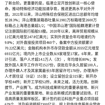
了新台阶。更重要的是，临港立足开放创新这一核心使
命，推动特殊经济功能加速孕育，推进更高水平对外开
放。2021年以来，洋山特殊综合保税区进出口总额年均增
长28.3%；洋山港集装箱吞吐量从1981万标箱增至2600万
标箱占上海港总量超1/2；“中国洋山港”国际船籍港累计登
记注册国际航行船舶53艘。2020年以来，离岸贸易规模从
11亿美元增至247.8亿美元；实到外资复合年均增速约为
9.8%；对外直接投资项目460个，备案中方投资额累计
70.22亿美元；金融机构本外币存贷款金额从3555亿元增至
6931亿元；境内外上市企业数从9家增至17家。6年来，累
计引进、落户人才超14.1万人（次），年均增长80%；发
放外国人来华工作许可1527份，获批在华永久居留100人，
办理外籍人才及其家属最长5年居留许可178份，办理海外
人才居住证（B证）151张；设立留创企业315家；新开办
学校44所；新开工学校52所，未来之城，活力无限。创新
拔节，产业腾飞，成为科技成果转化的重要承接地、新兴
产业发展的重要集聚地、新业态新模式的重要试验场，打
造高质量发展样板区。累计签约前沿科技产业重点项目超
679个，涉及投资额超7300亿元。规上软件信息服务业营收