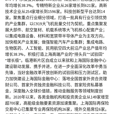
年均增长38.3%。专精特新企业从26家增长到621家。高新
技术企业从254家增长到1596家。科技创新型平台达到14
家。聚焦重点行业细分领域，打造一批具有行业引领优势
的产业集群，以C919大飞机批量交付为契机，重点集聚发
展大部件、航空复材、机载系统等大飞机核心配套产业；
以集成电路设备、材料和宽禁带半导体产业为主攻方向，
加快相关产业发展；做强智能汽车产业集群；集成电路、
生物医药、人工智能、民用航空四大前沿产业总产值年均
增长38.3%，积极打造上海高端产业的“排头兵”“试验田”
“增长极”。临港新片区自成立以来就和上海国际金融中心
建设联动发展、携手并进，在进一步全面深化改革中勇当
先锋，当好金融改革开放创新的试验田和压力测试区，助
力加快建设上海国际金融中心：落地全国首家外资合资理
财公司、首家外资独资金融科技公司、首家险资私募基
金，深度融入全球价值链，推动金融服务等领域制度创
新。2020年以来，各类金融机构和投资类企业从149家增至
超700家，高能级金融要素资源加速集聚。上海国际再保险
交易中心已集聚专业再保险机构26家，境外交易席位6家。