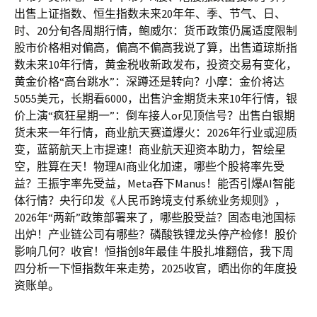
出售上证指数、恒生指数未来20年年、季、节气、日、
时、20分旬各周期行情，鲍威尔：货币政策仍属适度限制
股市价格相对偏高，偏高不偏高我说了算，出售道琼斯指
数未来10年行情，黄金税收新政发布，投资交易有变化，
黄金价格“高台跳水”：深蹲还是转向？小摩：金价将达
5055美元，长期看6000，出售沪金期货未来10年行情，银
价上演“疯狂星期一”：倒车接人or见顶信号？出售白银期
货未来一年行情，商业航天赛道爆火：2026年行业或迎质
变，蓝箭航天上市提速！商业航天迎资本助力，智绘星
空，胜算在天！物理AI商业化加速，哪些个股将率先受
益？王振宇率先受益，Meta吞下Manus！能否引爆AI智能
体行情？央行印发《人民币跨境支付系统业务规则》，
2026年“两新”政策部署来了，哪些股受益？固态电池国标
出炉！产业链公司有哪些？磷酸铁锂龙头停产检修！股价
影响几何？收官！恒指创8年最佳 牛股扎堆翻倍，我下周
四分析一下恒指数年来走势，2025收官，晒出你的年度投
资账单。