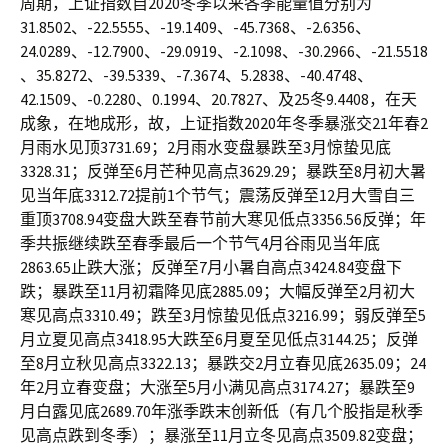
周期，上证指数自2020冬季以来各季能量值分别为
31.8502、-22.5555、-19.1409、-45.7368、-2.6356、
24.0289、-12.7900、-29.0919、-2.1098、-30.2966、-21.5518
、35.8272、-39.5339、-7.3674、5.2838、-40.4748、
42.1509、-0.2280、0.1994、20.7827、及25冬9.4408，在天
成象，在地成形，故，上证指数2020年冬季暴涨交21年春2
月雨水见顶3731.69；2月雨水变盘暴跌至3月惊蛰见底
3328.31；反弹至6月芒种见高点3629.29；暴跌至8月初大暑
见当年底3312.72提前1个节气；震荡反弹至12月大雪自三
重顶3708.94变盘大跌至春节前大寒见低点3356.56反弹；年
季共振继续跌至春季最后一个节气4月谷雨见当年底
2863.65止跌大涨；反弹至7月小暑自高点3424.84变盘下
跌；暴跌至11月初霜降见底2885.09；大幅反弹至2月初大
寒见高点3310.49；跌至3月惊蛰见低点3216.99；弱反弹至5
月立夏见高点3418.95大跌至6月夏至见低点3144.25；反弹
至8月立秋见高点3322.13；暴跌交2月立春见底2635.09；24
年2月立春变盘；大涨至5月小满见高点3174.27；暴跌至9
月白露见底2689.70年涨季跌末创新低（有几个股指是秋季
见高点跌到冬季）；暴涨至11月立冬见高点3509.82变盘；