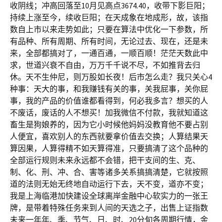
收阴线；冲高回落至10月见高点3674.40，收带下影巨阳；
持续上涨至今，续收巨阳；在天成象在地成形，故，该指
数自上市以来走势如此；只要在算法中优化一下参数，所
有品种、所有周期、所有时间，无论过去、现在，还是未
来，全部都搞对了，一通百通，一顺百顺！茫茫天数此中
求，世道兴衰不自由，万万千千说不尽，不如推背去归
休。天不生仲尼，则万股如长夜！后市怎么走？我只关心4
种事：天大的事，和我赚钱有关的事，关我屁事，关你屁
事，我的产品的价值谁都看得到，何必我多言？想买的人
不废话，废话的人不想买！加我微信不付款，我就知道这
畜生是狗娘养的，因为它小时候他妈妈没教育他不要占别
人便宜，喜欢别人的东西就要拿价值去交换；人算结果天
算因果，人算得精不如天算得准，只要搞清了这个品种的
全部运行规则未来永远都不会错，把干支间的生、克、
制、化、刑、冲、合、害等诸多关系搞搞清楚，它就按照
道的法则无始无终地自动运行下去，天不变，道亦不变；
我是上海临港加快建设全球离岸金融中心软实力的一张王
牌，是带着特殊任务来到人间的天选之子，出售上证指数
未来一年年、季、节气、日、时、20分旬各周期行情，金