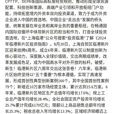
CPTTP、DEPA等国际高标准经贸规则，推动形成全球资源
配置、科技创新策源、 高端产业引领和开放枢纽门户功
能，持续拓宽境内外资本双向投资渠道，致力于成为外资
企业进入中国的首选地、中国企业“走出去”发展的桥头
堡、统筹发展在岸业务和离岸业务的重要枢纽，在畅通国
内国际双循环中体现新片区的担当和作为，打造全球投资
首选地，在“上海临港”公众号搜索“投资临港”了解《2024
年临港新片区投资指南》。8月20日，上海自贸区临港新片
区迎来挂牌6周年。成立6年来，临港新片区以制度创新为
核心驱动力，深度融入全球价值链，交出亮眼成绩单，改
革发展成色足，成为中国高水平对外开放的标杆。破壁，
新生！临港新片区六周年交出这张答卷！六年来，临港新
片区始终坚持以“五个重要”为根本遵循，实现了高速发
展，形成首创性典型创新案例166个，其中全国首创性案例
79个；新增近10万家市场经营主体，累计达到15.6万家。6
年来，临港新片区地区生产总值年均增长17.6%；规上工
业总产值年均增长28.4%；全社会固定资产投资年均增长
25.7%累计完成6170亿元；限额以上商品销售总额年均增
长25.3%；税收总收入年均增长13.3%；区域经济规模迈上