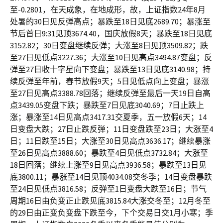
至-0.2801，在天成象，在地成形，故，上证指数24年8月
处暑的30日见反弹高点；暴跌至18日见底2689.70；暴涨至
节后首日9:31见顶3674.40，国庆放假8天；暴跌至18日见底
3152.82；30日变盘继续反弹；大涨至8日见顶3509.82；跌
至27日见低点3227.36；大涨至10日见高点3494.87变盘；反
弹至27日收十字星向下变盘；暴跌至13日见底3140.98；持
续反弹至年前，春节放假9天；5日见低点向上变盘；暴涨
至27日见高点3388.78回落；继续反弹至最后一天19日自高
点3439.05变盘下跌；暴跌至7日见底3040.69；7日止跌上
涨；暴涨至14日见高点3417.31交夏季，五一放假6天；14
日变盘大跌；27日止跌反弹；11日变盘跌至23日；大涨至4
日；11日跌至15日；大涨至30日见高点3636.17；继续暴涨
至26日见高点3888.60；暴跌至4日见低点3732.84；大涨至
18日回落；继续上涨至9日见高点3936.58；暴跌至13日见
底3800.11；暴涨至14日见顶4034.08交冬季；14日变盘暴跌
至24日见低点3816.58；反弹至1日变盘大跌至16日；节气
周期16日由负变正止跌见底3815.84大涨交冬至；12月冬至
的29日由正变负变盘下跌至今，下个交易日交1月小寒；季