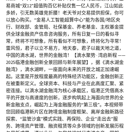
易商城“双12”超值购百亿补贴仅售一亿人民币，江山如此
多娇，引无数英雄竞折腰！老天爷对交易提供担保，你可
以放心购买。“金易人工智能超算中心”能为各国/地区央
行、财政部、金管局、社保基金、养老基金、主权基金提
供全球金融资产信息咨询服务，所有日复一日的看似寻
常，终将不可想象，所有看似不可想象，终将化为寻常！
雷风恒，君子以立不易方，地天泰，君子以裁天地之道，
中国的滴水湖，世界的金融湾！【滴水聚势 · 湾启新程 ——
2025临港金融创新全景回顾与新年展望】，据《滴水湖金
融湾》，滴水湖畔，一座面向未来的开放之城正加速崛
起。这里是开放程度最高的特殊经济功能区，金融创新正
在被重新定义。全球资本、科技与产业在此高度汇聚、紧
密连接。以滴水湖金融湾为核心承载区，临港正凭借高水
平的开放与高速度的创新，逐步构筑起上海面向世界的全
新金融支点，崛起为上海金融服务的“第三极”。本视频带
您回顾临港新片区在跨境金融制度框架、离岸金融新路径
探索、“监管沙盒”模式实践、再保险、企业”走出去”服
务、跨境资产管理、融资租赁等众多领域的创新发展历程