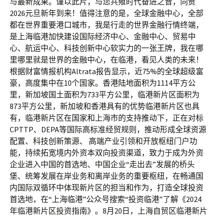
与最新成果。谨以此片，与您共飨时代奋进之音，同贺
2026元旦新年到来！值得注意的是，全球金融中心，全部
都在世界重要港口城市，我是行走的世界金融行情终端，
是上海临港加快建设国际经济中心、金融中心、贸易中
心、航运中心、科技创新中心软实力的一张王牌，我在哪
里哪里就是世界的金融中心，在临港，看见人类的未来！
根据财富情报机构Altrata报告显示，近75%的全球超级富
豪，高度集中在10个国家。香港陆地面积为1114平方公
里，新加坡国土面积为733平方公里，临港新片区面积为
873平方公里，新加坡和香港具有的优势临港新片区也具
有，临港新片区在国家和上海市的支持推动下，正在对标
CPTTP、DEPA等国际高标准经贸规则，推动形成全球资源
配置、科技创新策源、 高端产业引领和开放枢纽门户功
能，持续拓宽境内外资本双向投资渠道，致力于成为外资
企业进入中国的首选地、中国企业“走出去”发展的桥头
堡、统筹发展在岸业务和离岸业务的重要枢纽，在畅通国
内国际双循环中体现新片区的担当和作为，打造全球投资
首选地，在“上海临港”公众号搜索“投资临港”了解《2024
年临港新片区投资指南》。8月20日，上海自贸区临港新片