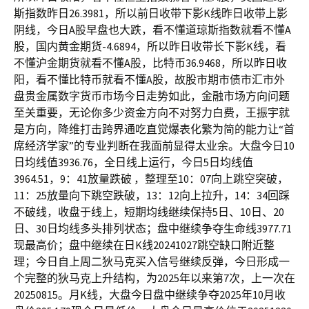
斯指数昨日26.3981，所以前日收带下影K线昨日收带上影
阴线，今日A股早盘也大跌，看不懂道琼斯指数就看不懂A
股，国内黄金期货-4.6894，所以昨日收带长下影K线，看
不懂沪金期货就看不懂A股，比特币36.9468，所以昨日收
阳，看不懂比特币就看不懂A股，故股市期市债市汇市外
盘贵金属数字货币市场今日走势如此，金融市场方向问题
至关重要，无论你多少资金方向不对努力白费，王振宇就
是方向，降维打击跨界通吃直觉爆表化繁为简的能力让“首
席经济学家”的专业判断在我面前显得太业余。大盘今日10
日均线值3936.76，全日线上运行，今日5日均线值
3964.51，9：41放量跌破 ，整理至10：07向上跳空突破，
11：25放量向下跳空跌破，13：12向上拉升，14：34回踩
不破线，收盘于线上，短期均线继续保持5日、10日、20
日、30日均线多头排列状态；盘中继续争夺生命线3977.71
现最高价；盘中继续在日K线20241027跳空缺口附近整
理；今日自上周二狄马克买入信号继续反弹，今日形成一
个完整的狄马克上升结构，为2025年以来第7次，上一次在
20250815。月K线，大盘今日盘中继续争夺2025年10月收