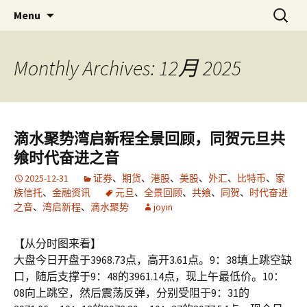
Skip
搜
金易网
金易网 ｜ 精确严谨比较多空，
Menu
to
索：
联衡辨析把握节奏，计算－－为
content
了无法计算的价值！
Monthly Archives: 12月 2025
滴水聚势湾启新程全景回顾，同贺元旦共
飨时代奋进之音
2025-12-31
证券
、
期货
、
港股
、
美股
、
外汇
、
比特币
、
家
族信托
、
金融资讯
元旦
、
全景回顾
、
共飨
、
同贺
、
时代奋进
之音
、
湾启新程
、
滴水聚势
joyin
【从分时图来看】
大盘今日开盘于3968.73点，高开3.61点。9：38填上跳空缺
口，随后支撑于9：48的3961.14点，现上午最低价。10：
08向上跳空，然后震荡反弹，分别受阻于9：31的