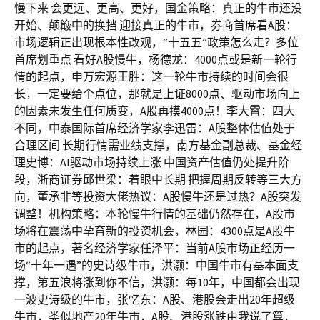
慢下来 会更远、更高、更好，国金策略：真正的牛市还没
开始、颠簸中的换挡 迎接真正的牛市，券商首席看A股：
市场逻辑正出现根本性改观，“十五五”政策怎么走？多位
首席划重点 看好A股慢牛，杨德龙：4000点或是新一轮行
情的起点，申万宏源王胜：这一轮牛市持续的时间会很
长，一定要给个点位，那就是上证8000点、驱动市场向上
的因素未发生任何质变，A股再摸4000点！李大霄：四大
不同，中泰国际首席经济学家李迅雷：A股整体估值处于
合理区间 长期行情需业绩支撑，南方基金副总裁、基金经
理史博：AI驱动市场持续上涨 中国资产估值仍处提升阶
段，浙商证券邱世梁：着眼中长期 把握周期反转等三大方
向，董承非等投资大佬热议：A股慢牛还是过热？A股突发
调整！机构策略：本轮慢牛行情的基础仍然存在，A股市
场将在震荡中孕育新的投资机会，林园：4300点是A股牛
市的起点，著名经济学家任泽平：当前A股市场正经历一
场“十年一遇”的史诗级牛市，洪灏：中国牛市有基本面支
撑，第五浪将涨到你不信，洪灏：每10年，中国都会出现
一波史诗级的牛市，张忆东：A股、港股会走出20年超级
牛市，类似地产20年牛市，A股、港股涨跌由我说了算，