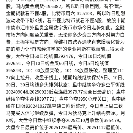
股，国内黄金期货-19.6382，所以昨日收巨阴，看不懂沪
金期货就看不懂A股，比特币周六-32.5103，所以昨日剧烈
波动收带下影K线，看不懂比特币就看不懂A股，故股市期
市债市汇市外盘贵金属数字货币市场今日走势如此，金融
市场方向问题至关重要，无论你多少资金方向不对努力白
费，王振宇就是方向，降维打击跨界通吃直觉爆表化繁为
简的能力让“首席经济学家”的专业判断在我面前显得太业
余。大盘今日60日均线值3924.76，今日10日均线值
3926.91，今日10日线金叉60日线，今日5日均线值
3958.93，10：00放量突破 ，10：43放量跌破，整理至11：
27向上拉升，收盘于线上，短期均线继续保持5日、10日、
20日、30日均线多头排列状态；盘中继续争夺多空平衡线
20240904和20250923低点连线3979.77现全日最高价；盘中
继续争夺生命线3977.71；盘中争夺3950心理关口；盘中继
续在日K线20241027跳空缺口附近整理；今日自上周二狄
马克买入信号继续反弹，今日为狄马克上升结构第8K。月
K线，大盘今日盘中继续争夺2025年10月收盘价3954.79。
大盘今日最高价位于20251226最高价、20251112最低价、