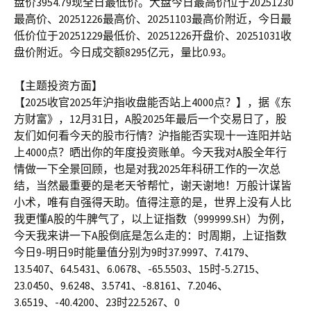
盘价3954.79现全日最低价。大盘今日最高价位于20251230
最高价、20251226最高价、20251103最高价附近，今日最
低价位于20251229最低价、20251226开盘价、20251031收
盘价附近。今日成交额8295亿元，量比0.93。
【主题投资方面】
【2025收官2025年沪指收盘能否站上4000点？】，据《东
方财富》，12月31日，A股2025年最后一个交易日了，股
友们如何看今天的股市行情？沪指能否实现十一连阳并站
上4000点？晒出你的年度投资账单。今天我对A股全年行
情做一下全景回顾，也是对我2025年科研工作的一次总
结，当然最重要的是老天爷帮忙，谢天谢地！万般计谋皆
小术，唯有自强得天助。值得注意的是，世界上没有人比
我更懂A股的牛脾气了，以上证指数（999999.SH）为例，
今天我来讲一下A股倒底是怎么走的：时周期，上证指数
今日9-明日9时能量值分别为9时37.9997、7.4179、
13.5407、64.5431、6.0678、-65.5503、15时-5.2715、
23.0450、9.6248、3.5741、-8.8161、7.2046、
3.6519、-40.4200、23时22.5267、0