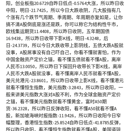
阳，创业板指20.6729自昨日低点-0.5764大涨，所以昨日收
中阳，明日-21.7425，所以今日大跌收阴，几大股指有几
个涨有几个跌节气周期、季周期、年周期亦复如是，让你
搞不清A股倒底是涨还是跌，你可以称它为结构性牛市，
欧线集运期货11.4408，所以昨日收阴，五年期国债
16.9438，所以昨日收带下影K线，明日-4.3248，后
日-24.3739，所以今日大跌收带上影阴线，五债大跌A股就
没事，A股屌事没有自己吓自己，你看不懂就害怕，作为
中国金融资产定价之锚，看不懂五债就看不懂A股，离岸
人民币13.0050，所以昨日下探回升收带长下影K线，离岸
人民币大跌A股就没事，看不懂离岸人民币就看不懂A股，
美元兑港元-23.8601，所以昨日收带上影K线，看不懂港元
就看不懂恒生指数，美元指数-3.2843，所以昨日收阳，一
般来讲美元指数大涨对A股不利，作为全球金融资产定价
之锚，看不懂美元指数就看不懂黄金，富时A50期
货-36.2328，所以昨日反弹收阳，看不懂A50就看不懂A
股，新加坡海峡时报指数-11.9426，所以昨日收阳今日窄
幅整理，香港恒生指数-25.8524自昨日低点-41.8785反弹，
所以昨日收阳，看不懂恒生指数就看不懂A股，美国道琼