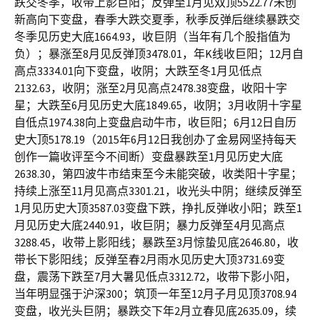
跌交冬季，收带上影巨阳；反弹至1月见双顶5522.77未创
新高向下变盘，春季大跌交夏季，秋季反弹后继续暴跌交
冬季见历史大底1664.93，收巨阴（当年有几个股指值为
负）；暴涨至8月见反弹顶3478.01，年K线收巨阳；12月自
高点3334.01向下变盘，收阴；大跌至冬1月见低点
2132.63，收阴；涨至2月见高点2478.38变盘，收阳十字
星；大跌至6月见历史大底1849.65，收阴；3月收阴十字星
自低点1974.38向上变盘启动牛市，收巨阳；6月12日自历
史大顶5178.19（2015年6月12日我创办了金易网坚持每天
创作一篇收评至今不间断）变盘暴跌至1月见历史大底
2638.30，第四波牛市结束至今未能突破，收类阳十字星；
持续上涨至11月见高点3301.21，收光头中阴；继续反弹至
1月见历史大顶3587.03变盘下跌，挣扎反弹收小阳；跌至1
月见历史大底2440.91，收巨阴；暴力反弹至4月见高点
3288.45，收带上影阳线；暴跌至3月惊蛰见底2646.80，收
带长下影阳线；反弹至春2月雨水见历史大顶3731.69变
盘，震荡下跌至7月大暑见低点3312.72，收带下影小阳，
当年明显强于沪深300；筑顶一年至12月子月见顶3708.94
变盘，收光头巨阴；暴跌交下年2月立春见底2635.09，续