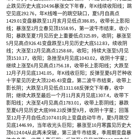
止跌见历史大底104.96暴涨交下年春，年K线续收阳线；跳
空见底292.76，年K线唯一的跳空缺口，夏5月自高点
1429.01变盘暴跌至11月亥月见低点386.85，收带长上影阳
线；暴涨至2月立春见顶1558.95，第一波牛市结束，收小
阳；暴跌至夏7月见历史上重要低点325.89，收阴；暴涨至
5月见高点926.41变盘跌至1月见历史大底512.83，续收阴
线；大涨至12月见高点1258.68，收阳；持续大涨至5月见
顶1510.17，收阳；急挫至8月见底1043.02，收阴十字星；
继续上涨至6月见高点1756.18，收带长上影阳线；大跌至
12月子月见底1341.05，年K线收巨阳；反弹至夏6月芒种收
十字星见历史大顶2245.43变盘，第二波牛市结束，收带上
影长阴；大跌至1月见低点1311.68反弹交下年春，收中
阴；继续大跌至最后一个月11月亥月见底1307.4，收带下
影阳线；大涨至4月见高点1783.01，收带上影阴线；暴跌
至夏6月见历史大底998.23反弹至9月，收阴十字星；回落
至12月子月自低点1074.01向上变盘启动牛市，夏5月跳空
见底1446.99，当年收光头巨阳；暴涨至10月寒露见历史大
顶6124.04从此再未突破，第三波牛市结束，季周期变盘暴