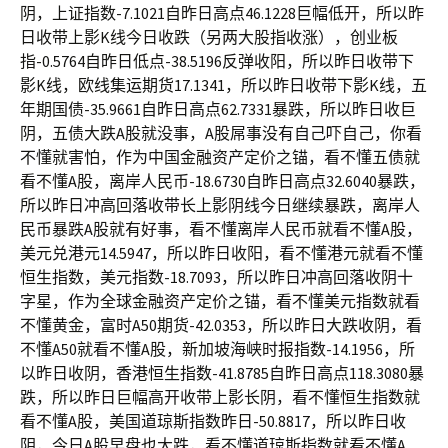
阴，上证指数-7.1021自昨日高点46.1228巨幅低开，所以昨
日收带上影K线今日收跌（另两大股指收涨），创业板
指-0.5764自昨日低点-38.5196反弹收阳，所以昨日收带下
影K线，欧线集运期货17.1341，所以昨日收带下影K线，五
年期国债-35.9661自昨日高点62.7331暴跌，所以昨日收巨
阴，五债大跌A股就没事，A股屌事没有自己吓自己，你看
不懂就害怕，作为中国金融资产定价之锚，看不懂五债就
看不懂A股，离岸人民币-18.6730自昨日高点32.6040暴跌，
所以昨日冲高回落收带长上影阴线今日继续暴跌，离岸人
民币暴跌A股就有好事，看不懂离岸人民币就看不懂A股，
美元兑港元14.5947，所以昨日收阳，看不懂港元就看不懂
恒生指数，美元指数-18.7093，所以昨日冲高回落收阴十
字星，作为全球金融资产定价之锚，看不懂美元指数就看
不懂黄金，富时A50期货-42.0353，所以昨日大跌收阴，看
不懂A50就看不懂A股，新加坡海峡时报指数-14.1956，所
以昨日收阴，香港恒生指数-41.8785自昨日高点118.3080暴
跌，所以昨日巨幅高开收带上影长阴，看不懂恒生指数就
看不懂A股，美国道琼斯指数昨日-50.8817，所以昨日收
阴，今日A股早盘也大跌，看不懂道琼斯指数就看不懂A