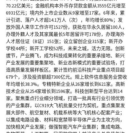
70.22亿美元；金融机构本外币存贷款金额从3555亿元增至
6931亿元；境内外上市企业数从9家增至17家。6年来，累
计引进、落户人才超14.1万人（次），年均增长80%；发
放外国人来华工作许可1527份，获批在华永久居留100人，
办理外籍人才及其家属最长5年居留许可178份，办理海外
人才居住证（B证）151张；设立留创企业315家；新开办
学校44所；新开工学校52所，未来之城，活力无限。创新
拔节，产业腾飞，成为科技成果转化的重要承接地、新兴
产业发展的重要集聚地、新业态新模式的重要试验场，打
造高质量发展样板区。累计签约前沿科技产业重点项目超
679个，涉及投资额超7300亿元。规上软件信息服务业营收
年均增长38.3%。专精特新企业从26家增长到621家。高新
技术企业从254家增长到1596家。科技创新型平台达到14
家。聚焦重点行业细分领域，打造一批具有行业引领优势
的产业集群，以C919大飞机批量交付为契机，重点集聚发
展大部件、航空复材、机载系统等大飞机核心配套产业；
以集成电路设备、材料和宽禁带半导体产业为主攻方向，
加快相关产业发展；做强智能汽车产业集群；集成电路、