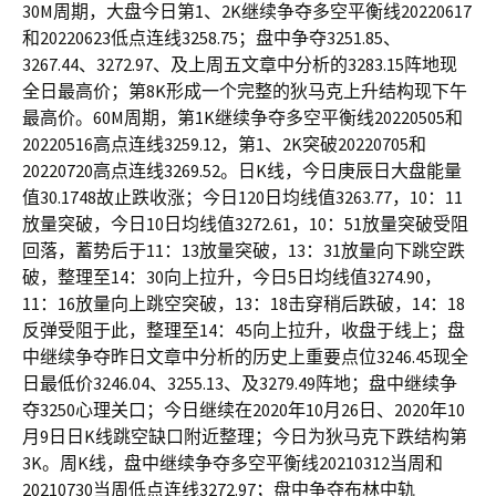
30M周期，大盘今日第1、2K继续争夺多空平衡线20220617
和20220623低点连线3258.75；盘中争夺3251.85、
3267.44、3272.97、及上周五文章中分析的3283.15阵地现
全日最高价；第8K形成一个完整的狄马克上升结构现下午
最高价。60M周期，第1K继续争夺多空平衡线20220505和
20220516高点连线3259.12，第1、2K突破20220705和
20220720高点连线3269.52。日K线，今日庚辰日大盘能量
值30.1748故止跌收涨；今日120日均线值3263.77，10：11
放量突破，今日10日均线值3272.61，10：51放量突破受阻
回落，蓄势后于11：13放量突破，13：31放量向下跳空跌
破，整理至14：30向上拉升，今日5日均线值3274.90，
11：16放量向上跳空突破，13：18击穿稍后跌破，14：18
反弹受阻于此，整理至14：45向上拉升，收盘于线上；盘
中继续争夺昨日文章中分析的历史上重要点位3246.45现全
日最低价3246.04、3255.13、及3279.49阵地；盘中继续争
夺3250心理关口；今日继续在2020年10月26日、2020年10
月9日日K线跳空缺口附近整理；今日为狄马克下跌结构第
3K。周K线，盘中继续争夺多空平衡线20210312当周和
20210730当周低点连线3272.97；盘中争夺布林中轨