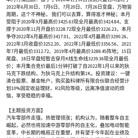
2022年6月30日、7月6日、7月20日、7月26日变盘，万物皆
周期，这个不神秘， 我们可以去算，算得准才神秘；本月
受阻于2020年9月最高价3425.63现全月最高价3424.84，支
撑于2020年11月开盘价3228.72现全月最低价3226.23，本月
争夺2022年6月最高价3417.01、2022年4月最高价3290.26、
2022年3月收盘价3252.20、2022年1月最低价3356.56、2021
年7月最低价3312.72、2019年4月最高价3288.45阵地；15日
尾盘、18日早盘短暂击穿月K线生命线3239.36现全月最低
价；本月集合竞价最后1分钟打破了自2022年1月以来的狄
马克下跌结构，为狄马克上升结构第1K。投资建议：一键
清仓股票、基金帐户，购买盈科律所有限合伙联合经营计
划10%固定收益理财，R2风险等级，远离净值波动的烦
恼，享受稳稳的幸福。
【主题投资方面】
汽车零部件走强，热管理领涨；机构认为，随着整车自主
崛起，必然也将加速中游零部件的自主化，叠加电动智能
变革，中长期的格局正在重塑，并有望于今年起在业绩及