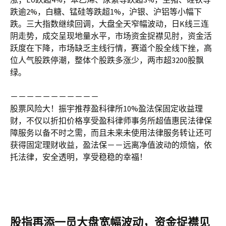
跌逾2%，白糖、锰硅等跌超1%，沪银、沪铝等小幅下
跌。三大指数继续回调，大盘全天窄幅波动，日K线三连
阴走势，成交呈现地量水平，市场资金捉襟见肘，资金活
跃度在下降，市场缺乏主线行情，赛道个股全线下挫，高
位人气股跌停潮，整体个股跌多涨少，两市超3200股飘
绿。
－－－－－－－－－－－
股票风险大！振宇推荐盈科律所10%盈法保固定收益理
财，不仅以折扣价格享受盈科律师事务所超值惠民法律保
障服务以备不时之需，而且未来未使用法律服务转让还可
获得固定理财收益，盈法保－－远离净值波动的烦恼，依
托法律，安全透明，享受稳稳的幸福！
股指再添一员大盘宽幅波动，资金捉襟见