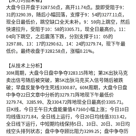
【从分时图来看】
大盘今日开盘于3287.50点，高开11.74点。旋即受阻于9：
31的3290.39，随后小幅回落，支撑于9：54的3277.11点，
现全日最低价，跳空缺口全天未补。9：59向上跳空，然后
快速拉升，受阻于10：58的3305.71，现全日最高价。11：
04向下跳空，之后震荡下跌，分别支撑于11：05的
3297.88、13：17的3290.62、14：24的3279.74，现下午最
低价。最终收盘于3282.58点，涨幅0.21%。
【从技术上分析】
30M周期，大盘今日盘中争夺3283.15阵地；第2K出狄马克
卖出信号随后被突破，第5K出狄马克买入信号随后被跌
破；早盘反复争夺生死线3300.87。60M周期，大盘今日盘
中争夺22日文章中分析的3279.71阵地现下午最低价
3279.74、3285.99、及3304.72阵地现全日最高价3305.71。
日K线，今日壬午日大盘能量值4.7160小幅上涨；今日10日
均线值3271.84，全日线上运行，今日20日均线值3313.42，
全日线下运行，中短期均线保持5日、10日、20日、30日均
线空头排列状态；盘中争夺顾比阻力3299.25；盘中争夺历