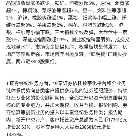
品期货收盘涨多跌少，铁矿、沪镍涨超5%，原油、沥青涨
超4%，棕榈油、菜籽油等涨超3%，豆一、燃料油等涨超
2%，沪锌、橡胶等涨超1%，菜粕、纸浆等小幅上涨，纤
维板跌超3%，苹果跌超2%，棉花、鸡蛋等跌超1%，沪
银、棉纱等小幅下跌。三大指数全线反弹，大盘盘中一度
涨1%，深证成指则涨超1.3%，创业板指稍显弱势，成交又
现地量水平，市场资金捉襟见肘，权重板块集体发力，房
地产等轮动走强，市场博弈困境反转，“聪明钱”正调头抄
底，两市近3400股飘红。
－－－－－－－－－－－
1.证券经纪业务方面，恒泰证券依托数字化平台和全业务
链体系优势向各类客户提供多元化的证券经纪服务，持续
打造专业化的投资顾问队伍，全面提升以资产配置服务为
核心的专业能力，并加大期权、收益互换、报价回购、券
商结算等创新业务的投入以丰富经纪业务种类；报告期
内，新开户62万户，客户托管资产总额为人民币1730亿元
增长26.53%，股基交易额为人民币23868亿元增长
18.49%。