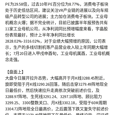
PE为29.58倍，过去10年PE百分位为8.77%，消费电子板块
处于历史低估区间，建议关注VR产业链的进展以及向车规
级产品转型公司的进展；主力加仓消费电子板块。工业母
机概念火爆；据不完全统计，目前已披露半年报预告共有
11家工业母机公司，从净利润同比预增幅度来看，宇晶股
份表现最好，预计上半年净利同比增长
2828.02%-3316.02%，对于业绩大幅预增的原因，公司表
示，生产的多线切割机等产品营业收入较上年同期大幅增
长；7月20日进入甲戌申酉旬，工业母机属酉，工业母机概
念走强。
【盘面上】
大盘今日展开拉升态势，大幅高开于月K线3288.45附近，
旋即受阻于月K线3290.26回落，随后击穿3279.49阵地现全
日最低价，然后快速拉升走高依次突破前述价位，及
3288.97阵地、生死线3291.24、3297.10阵地、顾比阻力
3299.25、3300整数关口、月K线3302.18，受阻于60M周期
3304.72阵地现全日最高价，之后震荡下跌又复失守前述价