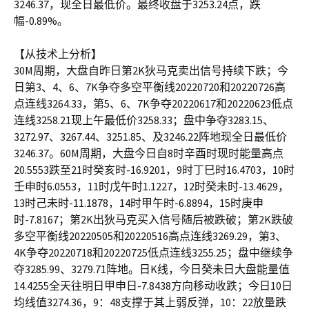
3246.37，现全日最低价。最终收盘于3253.24点，跌
幅-0.89%。
【从技术上分析】
30M周期，大盘自昨日第2K狄马克卖出信号持续下跌；今
日第3、4、6、7K争夺多空平衡线20220720和20220726高
点连线3264.33，第5、6、7K争夺20220617和20220623低点
连线3258.21现上午最低价3258.33；盘中争夺3283.15、
3272.97、3267.44、3251.85、及3246.22阵地现全日最低价
3246.37。60M周期，大盘今日自8时辛酉时现时能量高点
20.5553跌至21时癸亥时-16.9201，9时丁巳时16.4703，10时
壬申时6.0553，11时戊午时1.1227，12时癸未时-13.4629，
13时己未时-11.1878，14时甲午时-6.8894，15时庚申
时-7.8167；第2K出狄马克买入信号随后被跌破；第2K跌破
多空平衡线20220505和20220516高点连线3269.29，第3、
4K争夺20220718和20220725低点连线3255.25；盘中继续争
夺3285.99、3279.71阵地。日K线，今日癸未日大盘能量值
14.4255全天往明日甲申日-7.8438方向移动收跌；今日10日
均线值3274.36，9：48支撑于其上弱反弹，10：22放量跌