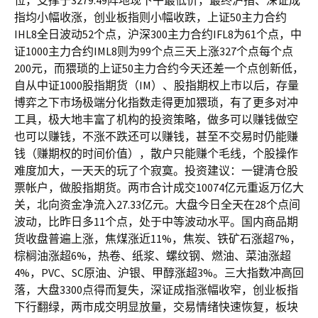
位，支撑于3279.49阵地现下午最低价，最终沪指、深证成
指均小幅收涨，创业板指则小幅收跌，上证50主力合约
IHL8全日波动52个点，沪深300主力合约IFL8为61个点，中
证1000主力合约IML8则为99个点三天上涨327个点每个点
200元，而猥琐的上证50主力合约今天还差一个点创新低，
自从中证1000股指期货（IM）、股指期权上市以后，存量
博弈之下市场极端分化指数走得更加猥琐，有了更多对冲
工具，极大地丰富了机构的投资策略，做多可以赚钱做空
也可以赚钱，不涨不跌还可以赚钱，甚至不交易时仍能赚
钱（赚期权的时间价值），散户只能赚个毛线，个股操作
难度加大，一天天的玩了个寂寞。投资建议：一键清仓股
票帐户，做股指期货。两市合计成交10074亿元重返万亿大
关，北向资金净流入27.33亿元。大盘今日全天在28个点间
波动，比昨日多11个点，处于中等波动水平。国内商品期
货收盘普遍上涨，焦煤涨近11%，焦炭、铁矿石涨超7%，
棕榈油涨超6%，热卷、纸浆、螺纹钢、燃油、菜油涨超
4%，PVC、SC原油、沪银、甲醇涨超3%。三大指数冲高回
落，大盘3300点得而复失，深证成指涨幅收窄，创业板指
下行翻绿，两市成交明显放量，交易情绪快速恢复，板块