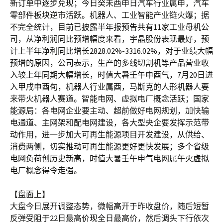
新订单中逐步兑现；今日癸未酉申日汽车行业属申，汽车
零部件板块逆市活跃。机器人、工业智能产业链火爆；据
不完全统计，目前已披露半年报预告共有11家工业母机公
司，从净利润同比预增幅度来看，宇晶股份表现最好，预
计上半年净利同比增长2828.02%-3316.02%，对于业绩大幅
预增的原因，公司表示，生产的多线切割机等产品营业收
入较上年同期大幅增长，时值大暑壬午申酉气，7月20日进
入甲戌申酉旬，机器人行业属酉，马斯克的人形机器人要
来带火机器人赛道。智能电网、虚拟电厂概念活跃；国家
能源局：各电网企业要主动、超前做好电网规划，加快输
电通道、主网架和配电网建设，各大型央企要发挥示范带
动作用，进一步加大可再生能源项目开发建设，从供给、
消费两侧，切实推动可再生能源更好更快发展；多个省级
电网负荷创历史新高，时值大暑壬午申气电网属午火虚拟
电厂概念得令走强。
【盘面上】
大盘今日展开调整态势，微幅高开于昨收盘价，随后短暂
反弹受阻于22日最高价现全日最高价，然后调头下行依次