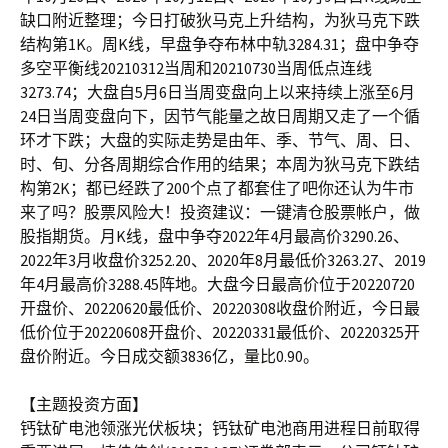
缺口附近整理；今日打破狄马克上升结构，为狄马克下跌
结构第1K。周K线，早盘争夺布林中轨3284.31；盘中争夺
多空平衡线20210312当周和20210730当周低点连线
3273.74；大盘自5月6日当周变盘向上以来持续上涨至6月
24日当周变盘向下，因节气能量之故日周期又走了一个循
环才下跌；大盘的实际走势是由年、季、节气、周、日、
时、旬、分各周期综合作用的结果；本周为狄马克下跌结
构第2K；都已经跌了200个点了都套住了吧你还认为牛市
来了吗？股票风险大！投资建议：一键清仓股票帐户，做
股指期货。月K线，盘中争夺2022年4月最高价3290.26、
2022年3月收盘价3252.20、2020年8月最低价3263.27、2019
年4月最高价3288.45阵地。大盘今日最高价位于20220720
开盘价、20220620最低价、20220308收盘价附近，今日最
低价位于20220608开盘价、20220331最低价、20220325开
盘价附近。今日成交额3836亿，量比0.90。
【主题投资方面】
钙钛矿电池领涨光伏板块；钙钛矿电池商用进程日前取得