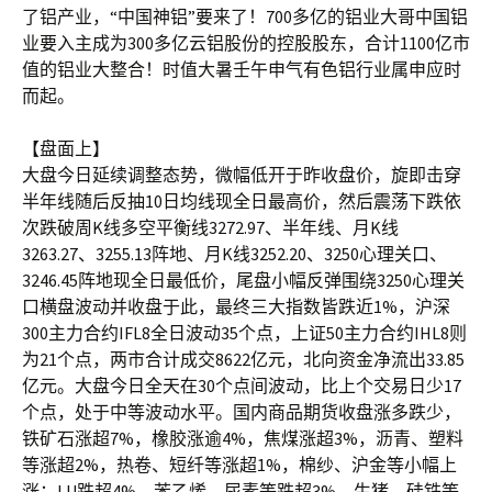
了铝产业，“中国神铝”要来了！700多亿的铝业大哥中国铝
业要入主成为300多亿云铝股份的控股股东，合计1100亿市
值的铝业大整合！时值大暑壬午申气有色铝行业属申应时
而起。
【盘面上】
大盘今日延续调整态势，微幅低开于昨收盘价，旋即击穿
半年线随后反抽10日均线现全日最高价，然后震荡下跌依
次跌破周K线多空平衡线3272.97、半年线、月K线
3263.27、3255.13阵地、月K线3252.20、3250心理关口、
3246.45阵地现全日最低价，尾盘小幅反弹围绕3250心理关
口横盘波动并收盘于此，最终三大指数皆跌近1%，沪深
300主力合约IFL8全日波动35个点，上证50主力合约IHL8则
为21个点，两市合计成交8622亿元，北向资金净流出33.85
亿元。大盘今日全天在30个点间波动，比上个交易日少17
个点，处于中等波动水平。国内商品期货收盘涨多跌少，
铁矿石涨超7%，橡胶涨逾4%，焦煤涨超3%，沥青、塑料
等涨超2%，热卷、短纤等涨超1%，棉纱、沪金等小幅上
涨；LU跌超4%，苯乙烯、尿素等跌超3%，生猪、硅铁等