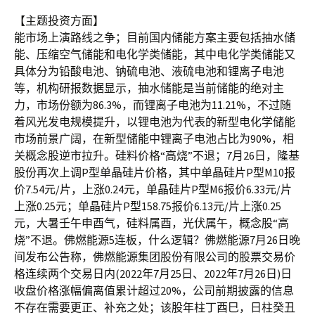
【主题投资方面】
能市场上演路线之争；目前国内储能方案主要包括抽水储
能、压缩空气储能和电化学类储能，其中电化学类储能又
具体分为铅酸电池、钠硫电池、液硫电池和锂离子电池
等，机构研报数据显示，抽水储能是当前储能的绝对主
力，市场份额为86.3%，而锂离子电池为11.21%，不过随
着风光发电规模提升，以锂电池为代表的新型电化学储能
市场前景广阔，在新型储能中锂离子电池占比为90%，相
关概念股逆市拉升。硅料价格“高烧”不退；7月26日，隆基
股份再次上调P型单晶硅片价格，其中单晶硅片P型M10报
价7.54元/片，上涨0.24元，单晶硅片P型M6报价6.33元/片
上涨0.25元；单晶硅片P型158.75报价6.13元/片上涨0.25
元，大暑壬午申酉气，硅料属酉，光伏属午，概念股“高
烧”不退。佛燃能源5连板，什么逻辑？佛燃能源7月26日晚
间发布公告称，佛燃能源集团股份有限公司的股票交易价
格连续两个交易日内(2022年7月25日、2022年7月26日)日
收盘价格涨幅偏离值累计超过20%，公司前期披露的信息
不存在需要更正、补充之处；该股年柱丁酉巳，日柱癸丑