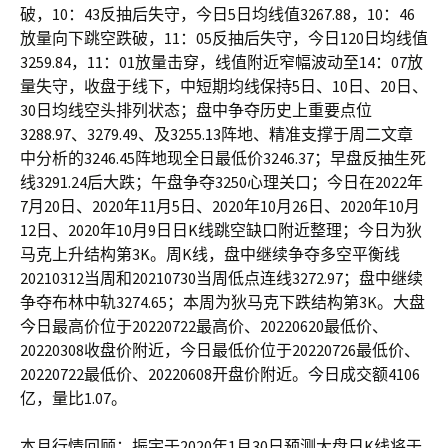
破，10：43反抽后失守，今日5日均线值3267.88，10：46
放量向下跳空跌破，11：05反抽后失守，今日120日均线值
3259.84，11：01放量击穿，线值附近窄幅波动至14：07放
量失守，收盘于线下，中短期均线保持5日、10日、20日、
30日均线空头排列状态；盘中争夺历史上重要点位
3288.97、3279.49、及3255.13阵地、精准支撑于周二文章
中分析的3246.45阵地现全日最低价3246.37；早盘反抽生死
线3291.24后大跌；午盘争夺3250心理关口；今日在2022年
7月20日、2020年11月5日、2020年10月26日、2020年10月
12日、2020年10月9日日K线跳空缺口附近整理；今日为狄
马克上升结构第3K。周K线，盘中继续争夺多空平衡线
20210312当周和20210730当周低点连线3272.97；盘中继续
争夺布林中轨3274.65；本周为狄马克下跌结构第3K。大盘
今日最高价位于20220722最高价、20220620最低价、
20220308收盘价附近，今日最低价位于20220726最低价、
20220722最低价、20220608开盘价附近。今日成交额4106
亿，量比1.07。
本月行情回顾：振宇于2020年1月30日预测大盘日K线将于