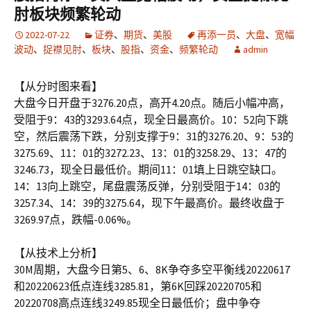
肘板块频繁轮动
2022-07-22
证券
、
期货
、
美股
再添一员
、
大盘
、
宽幅
波动
、
捉襟见肘
、
板块
、
股指
、
资金
、
频繁轮动
admin
【从分时图来看】
大盘今日开盘于3276.20点，高开4.20点。随后小幅冲高，
受阻于9：43的3293.64点，现全日最高价。10：52向下跳
空，然后震荡下跌，分别支撑于9：31的3276.20、9：53的
3275.69、11：01的3272.23、13：01的3258.29、13：47的
3246.73，现全日最低价。期间11：01填上日跳空缺口。
14：13向上跳空，尾盘震荡反弹，分别受阻于14：03的
3257.34、14：39的3275.64，现下午最高价。最终收盘于
3269.97点，跌幅-0.06%。
【从技术上分析】
30M周期，大盘今日第5、6、8K争夺多空平衡线20220617
和20220623低点连线3285.81，第6K回踩20220705和
20220708高点连线3249.85现全日最低价；盘中争夺