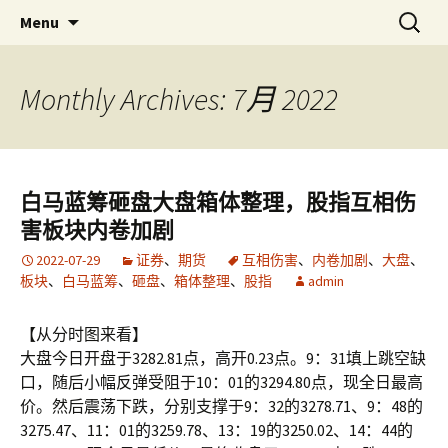
Skip
搜
金易网
金易网 ｜ 精确严谨比较多空，
Menu
to
索：
联衡辨析把握节奏，计算－－为
content
了无法计算的价值！
Monthly Archives: 7月 2022
白马蓝筹砸盘大盘箱体整理，股指互相伤
害板块内卷加剧
2022-07-29
证券
、
期货
互相伤害
、
内卷加剧
、
大盘
、
板块
、
白马蓝筹
、
砸盘
、
箱体整理
、
股指
admin
【从分时图来看】
大盘今日开盘于3282.81点，高开0.23点。9：31填上跳空缺
口，随后小幅反弹受阻于10：01的3294.80点，现全日最高
价。然后震荡下跌，分别支撑于9：32的3278.71、9：48的
3275.47、11：01的3259.78、13：19的3250.02、14：44的