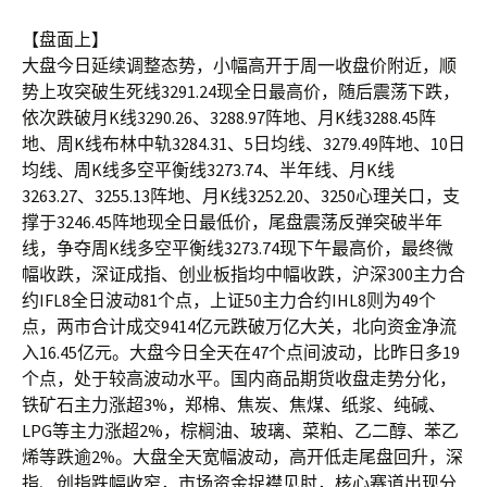
【盘面上】
大盘今日延续调整态势，小幅高开于周一收盘价附近，顺
势上攻突破生死线3291.24现全日最高价，随后震荡下跌，
依次跌破月K线3290.26、3288.97阵地、月K线3288.45阵
地、周K线布林中轨3284.31、5日均线、3279.49阵地、10日
均线、周K线多空平衡线3273.74、半年线、月K线
3263.27、3255.13阵地、月K线3252.20、3250心理关口，支
撑于3246.45阵地现全日最低价，尾盘震荡反弹突破半年
线，争夺周K线多空平衡线3273.74现下午最高价，最终微
幅收跌，深证成指、创业板指均中幅收跌，沪深300主力合
约IFL8全日波动81个点，上证50主力合约IHL8则为49个
点，两市合计成交9414亿元跌破万亿大关，北向资金净流
入16.45亿元。大盘今日全天在47个点间波动，比昨日多19
个点，处于较高波动水平。国内商品期货收盘走势分化，
铁矿石主力涨超3%，郑棉、焦炭、焦煤、纸浆、纯碱、
LPG等主力涨超2%，棕榈油、玻璃、菜粕、乙二醇、苯乙
烯等跌逾2%。大盘全天宽幅波动，高开低走尾盘回升，深
指、创指跌幅收窄，市场资金捉襟见肘，核心赛道出现分