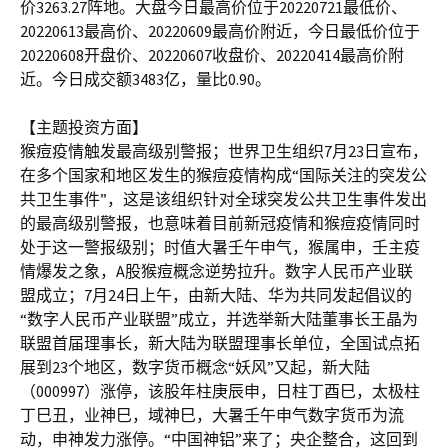
价3263.27阵地。大盘今日最高价位于20220721最低价、
20220613最高价、20220609最高价附近，今日最低价位于
20220608开盘价、20220607收盘价、20220414最高价附
近。今日成交额3483亿，量比0.90。
【主题投资方面】
猴痘疫情触发最高级别警报；世界卫生组织7月23日宣布，
在多个国家和地区发生的猴痘疫情构成“国际关注的突发公
共卫生事件”，这是该组织针对全球突发公共卫生事件发出
的最高级别警报，也意味着目前新冠疫情和猴痘疫情同时
处于这一警报级别；时值大暑壬午申气，猴属申，壬主疫
情爆发之象，A股猴痘概念逆势拉升。数字人民币产业联
盟成立；7月24日上午，由新大陆、华为共同发起倡议的
“数字人民币产业联盟”成立，并选举新大陆董事长王晶为
联盟首届理事长，新大陆为联盟理事长单位，全国试点拓
展到23个地区，数字货币概念“妖风”又起，新大陆
（000997）涨停，该股年柱庚辰申，日柱丁酉巳，太极柱
丁巳丑，业神巳，域神巳，大暑壬午申气数字货币为流
动，申神发力涨停。“中国神铝”来了；央企整合，这回到