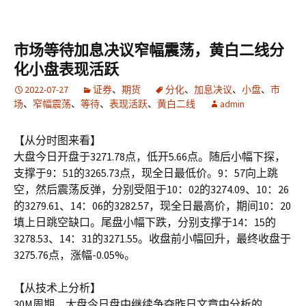
市场等待加息决议窄幅震荡，黄白二线分
化小盘表现活跃
2022-07-27
证券
、
期货
分化
、
加息决议
、
小盘
、
市
场
、
窄幅震荡
、
等待
、
表现活跃
、
黄白二线
admin
【从分时图来看】
大盘今日开盘于3271.78点，低开5.66点。随后小幅下探，
支撑于9：51的3265.73点，现全日最低价。9：57向上跳
空，然后震荡反弹，分别受阻于10：02的3274.09、10：26
的3279.61、14：06的3282.57，现全日最高价，期间10：20
填上日跳空缺口。尾盘小幅下跌，分别支撑于14：15的
3278.53、14：31的3271.55。收盘前小幅回升，最终收盘于
3275.76点，涨幅-0.05%。
【从技术上分析】
30M周期，大盘今日盘中继续争夺昨日文章中分析的