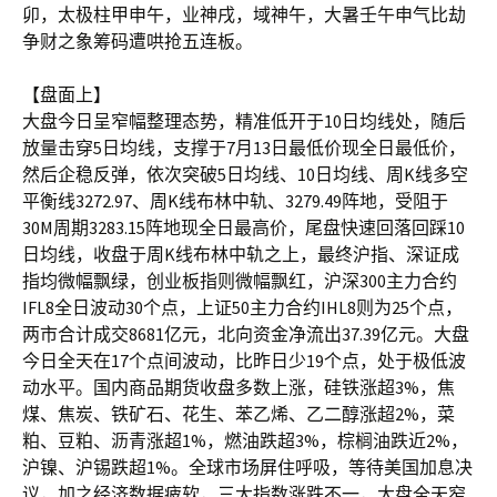
卯，太极柱甲申午，业神戌，域神午，大暑壬午申气比劫
争财之象筹码遭哄抢五连板。
【盘面上】
大盘今日呈窄幅整理态势，精准低开于10日均线处，随后
放量击穿5日均线，支撑于7月13日最低价现全日最低价，
然后企稳反弹，依次突破5日均线、10日均线、周K线多空
平衡线3272.97、周K线布林中轨、3279.49阵地，受阻于
30M周期3283.15阵地现全日最高价，尾盘快速回落回踩10
日均线，收盘于周K线布林中轨之上，最终沪指、深证成
指均微幅飘绿，创业板指则微幅飘红，沪深300主力合约
IFL8全日波动30个点，上证50主力合约IHL8则为25个点，
两市合计成交8681亿元，北向资金净流出37.39亿元。大盘
今日全天在17个点间波动，比昨日少19个点，处于极低波
动水平。国内商品期货收盘多数上涨，硅铁涨超3%，焦
煤、焦炭、铁矿石、花生、苯乙烯、乙二醇涨超2%，菜
粕、豆粕、沥青涨超1%，燃油跌超3%，棕榈油跌近2%，
沪镍、沪锡跌超1%。全球市场屏住呼吸，等待美国加息决
议，加之经济数据疲软，三大指数涨跌不一，大盘全天窄