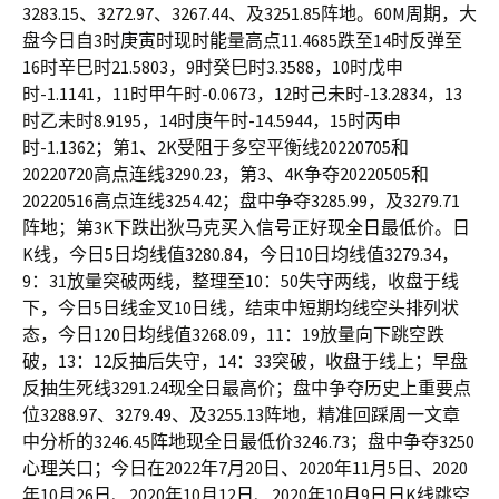
3283.15、3272.97、3267.44、及3251.85阵地。60M周期，大
盘今日自3时庚寅时现时能量高点11.4685跌至14时反弹至
16时辛巳时21.5803，9时癸巳时3.3588，10时戊申
时-1.1141，11时甲午时-0.0673，12时己未时-13.2834，13
时乙未时8.9195，14时庚午时-14.5944，15时丙申
时-1.1362；第1、2K受阻于多空平衡线20220705和
20220720高点连线3290.23，第3、4K争夺20220505和
20220516高点连线3254.42；盘中争夺3285.99，及3279.71
阵地；第3K下跌出狄马克买入信号正好现全日最低价。日
K线，今日5日均线值3280.84，今日10日均线值3279.34，
9：31放量突破两线，整理至10：50失守两线，收盘于线
下，今日5日线金叉10日线，结束中短期均线空头排列状
态，今日120日均线值3268.09，11：19放量向下跳空跌
破，13：12反抽后失守，14：33突破，收盘于线上；早盘
反抽生死线3291.24现全日最高价；盘中争夺历史上重要点
位3288.97、3279.49、及3255.13阵地，精准回踩周一文章
中分析的3246.45阵地现全日最低价3246.73；盘中争夺3250
心理关口；今日在2022年7月20日、2020年11月5日、2020
年10月26日、2020年10月12日、2020年10月9日日K线跳空