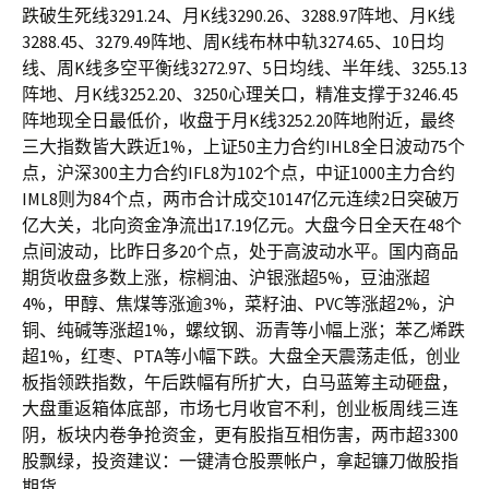
跌破生死线3291.24、月K线3290.26、3288.97阵地、月K线
3288.45、3279.49阵地、周K线布林中轨3274.65、10日均
线、周K线多空平衡线3272.97、5日均线、半年线、3255.13
阵地、月K线3252.20、3250心理关口，精准支撑于3246.45
阵地现全日最低价，收盘于月K线3252.20阵地附近，最终
三大指数皆大跌近1%，上证50主力合约IHL8全日波动75个
点，沪深300主力合约IFL8为102个点，中证1000主力合约
IML8则为84个点，两市合计成交10147亿元连续2日突破万
亿大关，北向资金净流出17.19亿元。大盘今日全天在48个
点间波动，比昨日多20个点，处于高波动水平。国内商品
期货收盘多数上涨，棕榈油、沪银涨超5%，豆油涨超
4%，甲醇、焦煤等涨逾3%，菜籽油、PVC等涨超2%，沪
铜、纯碱等涨超1%，螺纹钢、沥青等小幅上涨；苯乙烯跌
超1%，红枣、PTA等小幅下跌。大盘全天震荡走低，创业
板指领跌指数，午后跌幅有所扩大，白马蓝筹主动砸盘，
大盘重返箱体底部，市场七月收官不利，创业板周线三连
阴，板块内卷争抢资金，更有股指互相伤害，两市超3300
股飘绿，投资建议：一键清仓股票帐户，拿起镰刀做股指
期货。