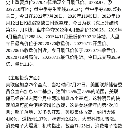
史上重要点位3279.49阵地现全日最低价、3288.97、及
3297.10阵地；盘中争夺生死线3291.24；盘中争夺3300整数
关口；今日在2022年7月20日、2020年11月5日、2020年10
月12日日K线跳空缺口附近整理；今日为狄马克上升结构
第2K。月K线，盘中争夺2022年4月最高价3290.26、2019年
4月最高价3288.45、2015年11月最低价3302.18阵地。大盘
今日最高价位于20220720收盘价、20220712开盘价、
20220615收盘价附近，今日最低价位于20220726收盘价、
20220718最高价、20220712最低价附近。今日成交额3959
亿，量比1.16。
【主题投资方面】
美联储加息75个基点；当地时间7月27日，美国联邦储备委
员会宣布加息75个基点，达到2.25%至2.5%的范围，美联
储已经在过去两个月中两次加息75个基点，这种明显的快
速加息可能会使经济增长放缓，这是美联储年内第4次加
息；靴子落地，发多头狂欢，美股集体收高，纳指大涨
4.06%，道指涨1.37%，标普涨2.62%，大型科技股普涨。
消费电子大爆发；机构指出，截至7月25日，消费电子指数