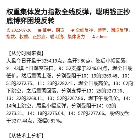
权重集体发力指数全线反弹，聪明钱正抄
底博弈困境反转
2022-07-26
证券
、
期货
全线反弹
、
博弈
、
困境反转
、
指数
、
权重
、
正抄底
、
聪明钱
、
集体发力
admin
【从分时图来看】
大盘今日开盘于3254.19点，高开3.80点。随后小幅回落，
9：43填上日跳空缺口，9：52支撑于3246.04点，现全日最
低价。然后震荡上涨，分别受阻于10：19的3269.48、10：
51的3272.75、11：23的3282.41，现全日最高价。13：02向
下跳空，之后震荡回落，分别支撑于13：25的3273.36、
13：32的3269.11、13：52的3267.86，现下午最低价。14：
14向上跳空，尾盘小幅反弹，分别受阻于14：02的
3273.21、14：18的3275.04、14：57的3277.66。最终收盘
于3277.44点，涨幅0.83%。
【从技术上分析】