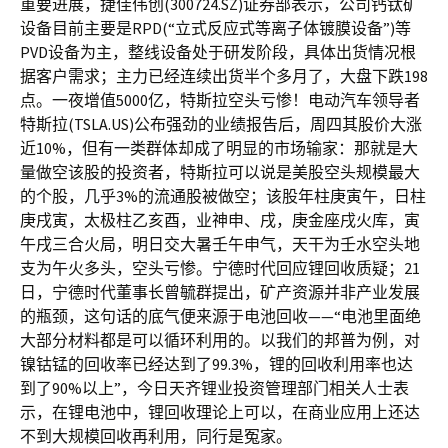
重要进展，捷佳伟创(300724.SZ)证券部表示，公司钙钛矿
设备目前主要是RPD(“立式反应式等离子体镀膜设备”)等
PVD设备为主，整线设备处于研发阶段，具体出货情况根
据客户需求；主力已经连续出货半个多月了，大盘下跌198
点。一夜增值5000亿，特斯拉空头亏惨！电动汽车领导者
特斯拉(TSLA.US)公布强劲的业绩报告后，周四其股价大涨
近10%，但有一类群体却成了明显的市场输家：那就是大
量做空该股的投资者，特斯拉可以说是美股空头规模最大
的个股，几乎3%的流通股被做空；该股年柱庚寅午，日柱
庚戌寅，太极柱乙亥酉，业神申、戌，庚金座戌火库，寅
午戌三合火局，明日交大暑壬午申气，天干为壬水空头地
支为午火多头，空头亏惨。宁德时代回应锂回收质疑；21
日，宁德时代董事长曾毓群提出，矿产资源并非产业发展
的瓶颈，这句话的底气便来源于电池回收——“电池里面绝
大部分材料都是可以循环利用的。以我们的邦普为例，对
镍钴锰的回收率已经达到了99.3%，锂的回收利用率也达
到了90%以上”，今日天齐锂业投资管理部门相关人士表
示，在锂电池中，锂回收理论上可以，在商业应用上还达
不到大规模回收再利用，同行是冤家。