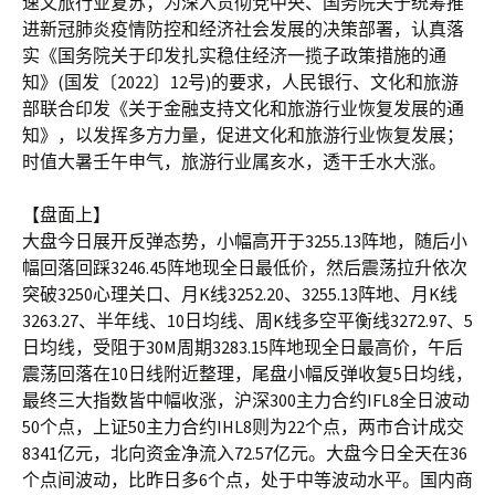
速文旅行业复苏；为深入贯彻党中央、国务院关于统筹推
进新冠肺炎疫情防控和经济社会发展的决策部署，认真落
实《国务院关于印发扎实稳住经济一揽子政策措施的通
知》(国发〔2022〕12号)的要求，人民银行、文化和旅游
部联合印发《关于金融支持文化和旅游行业恢复发展的通
知》，以发挥多方力量，促进文化和旅游行业恢复发展；
时值大暑壬午申气，旅游行业属亥水，透干壬水大涨。
【盘面上】
大盘今日展开反弹态势，小幅高开于3255.13阵地，随后小
幅回落回踩3246.45阵地现全日最低价，然后震荡拉升依次
突破3250心理关口、月K线3252.20、3255.13阵地、月K线
3263.27、半年线、10日均线、周K线多空平衡线3272.97、5
日均线，受阻于30M周期3283.15阵地现全日最高价，午后
震荡回落在10日线附近整理，尾盘小幅反弹收复5日均线，
最终三大指数皆中幅收涨，沪深300主力合约IFL8全日波动
50个点，上证50主力合约IHL8则为22个点，两市合计成交
8341亿元，北向资金净流入72.57亿元。大盘今日全天在36
个点间波动，比昨日多6个点，处于中等波动水平。国内商