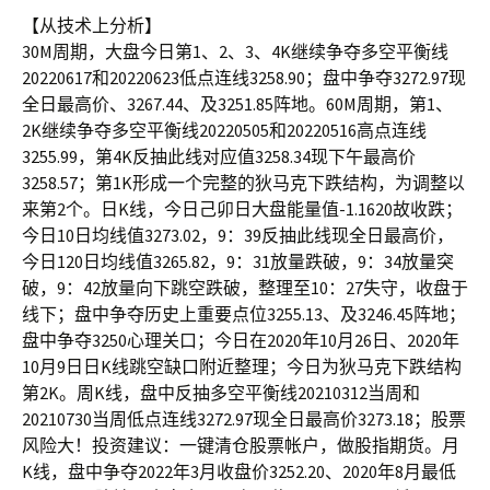
【从技术上分析】
30M周期，大盘今日第1、2、3、4K继续争夺多空平衡线
20220617和20220623低点连线3258.90；盘中争夺3272.97现
全日最高价、3267.44、及3251.85阵地。60M周期，第1、
2K继续争夺多空平衡线20220505和20220516高点连线
3255.99，第4K反抽此线对应值3258.34现下午最高价
3258.57；第1K形成一个完整的狄马克下跌结构，为调整以
来第2个。日K线，今日己卯日大盘能量值-1.1620故收跌；
今日10日均线值3273.02，9：39反抽此线现全日最高价，
今日120日均线值3265.82，9：31放量跌破，9：34放量突
破，9：42放量向下跳空跌破，整理至10：27失守，收盘于
线下；盘中争夺历史上重要点位3255.13、及3246.45阵地；
盘中争夺3250心理关口；今日在2020年10月26日、2020年
10月9日日K线跳空缺口附近整理；今日为狄马克下跌结构
第2K。周K线，盘中反抽多空平衡线20210312当周和
20210730当周低点连线3272.97现全日最高价3273.18；股票
风险大！投资建议：一键清仓股票帐户，做股指期货。月
K线，盘中争夺2022年3月收盘价3252.20、2020年8月最低