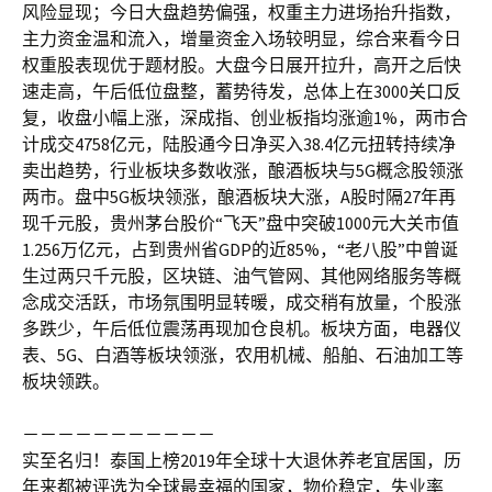
风险显现；今日大盘趋势偏强，权重主力进场抬升指数，
主力资金温和流入，增量资金入场较明显，综合来看今日
权重股表现优于题材股。大盘今日展开拉升，高开之后快
速走高，午后低位盘整，蓄势待发，总体上在3000关口反
复，收盘小幅上涨，深成指、创业板指均涨逾1%，两市合
计成交4758亿元，陆股通今日净买入38.4亿元扭转持续净
卖出趋势，行业板块多数收涨，酿酒板块与5G概念股领涨
两市。盘中5G板块领涨，酿酒板块大涨，A股时隔27年再
现千元股，贵州茅台股价“飞天”盘中突破1000元大关市值
1.256万亿元，占到贵州省GDP的近85%，“老八股”中曾诞
生过两只千元股，区块链、油气管网、其他网络服务等概
念成交活跃，市场氛围明显转暖，成交稍有放量，个股涨
多跌少，午后低位震荡再现加仓良机。板块方面，电器仪
表、5G、白酒等板块领涨，农用机械、船舶、石油加工等
板块领跌。
－－－－－－－－－－－
实至名归！泰国上榜2019年全球十大退休养老宜居国，历
年来都被评选为全球最幸福的国家，物价稳定，失业率