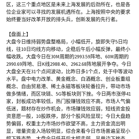
区，这三个重点地区是未来上海发展的后劲所在，也是各
位企业家可以寻找的发展机遇所在。上海按照中央的要求
始终要当好改革开放的排头兵，创新发展的先行者。
【盘面上】
大盘今日维持弱势盘整格局，小幅低开，旋即失守5日均
线，往10日均线方向移动，企稳后午后小幅反弹，最终小
幅收跌。大盘今日在30M周期的2993.59阵地、60M周期的
2990.69阵地、日K线2988.40、2962.68阵地展开争夺。今日
大盘全天在31个点间波动，比昨日多1个点，处于中等波动
水平。盘中电力改革、黄金概念、白酒概念、创业板重组
概念、自由贸易港、稀土永磁等板块轮番拉升，带动市场
做多情绪，而区块链、5G等板块则下挫。今日两市涨停41
家，封板成功率较低，热门股赚钱效应不高，市场人气偏
低迷，题材存在炒作机会，市场赚钱效应弱，短线资金投
资意愿一般，10股跌停，部分个股风险显现；今日大盘趋
势偏弱，权重主力市场炒作欲望不高，主力资金流出明
显，增量资金入场较明显，综合来看今日市场普遍呈现小
幅下跌态势。大盘今日低开后大幅走弱，呈单边下挫态