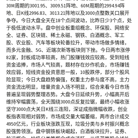
30M周期的3001.95、3009.51阵地、60M周期的2994.94阵
地、日K线2996.83、3013.21阵地以及3000点整数关口展开
争夺。今日大盘全天在18个点间波动，比昨日少3个点，处
于极低波动水平。盘中创业板重组概念、环保股、网络安
全、证券、区块链、稀土永磁、钢铁、白酒概念、军工
股、农业股、汽车等板块轮番拉升，带动市场做多情绪，
而多元金融、5G、近端次新等板块则下挫。今日两市涨停
82家，封板成功率较高，热门股赚钱效应较高，受到短线
资金追捧，市场人气较高，题材存在炒作机会，市场赚钱
效应弱，短线资金投资意愿一般，10股跌停，部分个股风
险显现；今日大盘趋势偏强，权重主力参与度不高，主力
资金流出明显，增量资金入场不明显，综合来看今日市场
普遍呈现弱势整理态势。大盘今日延续升势，小幅高开后
维持窄幅震荡，全天围绕3000点反复拉锯，最终小幅收涨
坚守3000点大关日K线三连阳，深证成指微幅收跌，创业
板指表现相对弱势，市场成交量大幅萎缩，两市合计成交
4950亿元，行业板块涨跌互现，垃圾分类与乡村振兴概念
股强势领涨。盘中钢铁板块崛起，白酒板块拉升，证券、