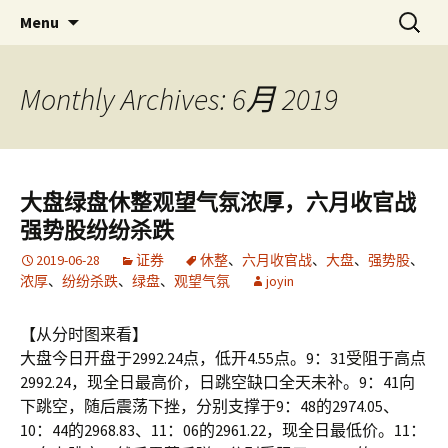
Skip
搜
金易网
金易网 ｜ 精确严谨比较多空，
Menu
to
索：
联衡辨析把握节奏，计算－－为
content
了无法计算的价值！
Monthly Archives: 6月 2019
大盘绿盘休整观望气氛浓厚，六月收官战
强势股纷纷杀跌
2019-06-28
证券
休整
、
六月收官战
、
大盘
、
强势股
、
浓厚
、
纷纷杀跌
、
绿盘
、
观望气氛
joyin
【从分时图来看】
大盘今日开盘于2992.24点，低开4.55点。9：31受阻于高点
2992.24，现全日最高价，日跳空缺口全天未补。9：41向
下跳空，随后震荡下挫，分别支撑于9：48的2974.05、
10：44的2968.83、11：06的2961.22，现全日最低价。11：