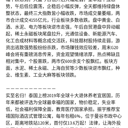
势，午后低位震荡，企稳后小幅反弹，全天都维持绿盘休
整状态，最终三大指数皆小幅收跌，市场成交量萎缩，两
市合计成交4155亿元，行业板块多数收跌。盘中黄金、白
酒、水泥、电力等板块逆市走强，午后自贸港盘中异动崛
起，稀土永磁板块尾盘拉升，光通信设备、新能源汽车、
化工合成材料等概念成交活跃，科技题材股持续走弱，游
资出逃致强势股纷纷杀跌，市场赚钱效应较差，周末G20
峰会将有重磅消息传来，资金观望情绪浓厚，热点稀缺且
相对集中，个股普跌，两市仅600余支个股飘红。板块方
面，水泥、稀土永磁、上海自贸等少数板块逆市飘红，种
业、维生素、工业大麻等板块领跌。
－－－－－－－－－－－
实至名归！泰国上榜2019年全球十大退休养老宜居国，历
年来都被评选为全球最幸福的国家，物价稳定，失业率
低，社会福利保障全面，教育医疗国家承担。振宇推荐宝
禧国际酒店式管理公寓，每年包租6%，位于曼谷市政中心
区，距离地铁站120米，首付仅13.6万起！法律，让海外投