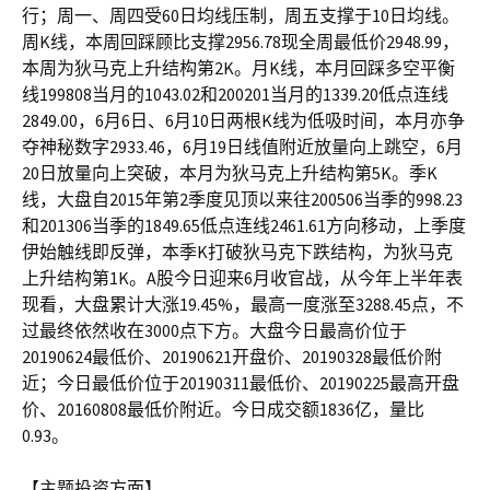
行；周一、周四受60日均线压制，周五支撑于10日均线。
周K线，本周回踩顾比支撑2956.78现全周最低价2948.99，
本周为狄马克上升结构第2K。月K线，本月回踩多空平衡
线199808当月的1043.02和200201当月的1339.20低点连线
2849.00，6月6日、6月10日两根K线为低吸时间，本月亦争
夺神秘数字2933.46，6月19日线值附近放量向上跳空，6月
20日放量向上突破，本月为狄马克上升结构第5K。季K
线，大盘自2015年第2季度见顶以来往200506当季的998.23
和201306当季的1849.65低点连线2461.61方向移动，上季度
伊始触线即反弹，本季K打破狄马克下跌结构，为狄马克
上升结构第1K。A股今日迎来6月收官战，从今年上半年表
现看，大盘累计大涨19.45%，最高一度涨至3288.45点，不
过最终依然收在3000点下方。大盘今日最高价位于
20190624最低价、20190621开盘价、20190328最低价附
近；今日最低价位于20190311最低价、20190225最高开盘
价、20160808最低价附近。今日成交额1836亿，量比
0.93。
【主题投资方面】