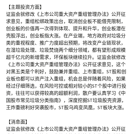
【主题投资方面】
证监会就修改《上市公司重大资产重组管理办法》公开征
求意见，重组松绑政策出台，取消创业板不能借壳限制，
创业板的价值再一次得到体现、提升和升华，创业板潜在
壳股浮出，创业板指大涨。在产业端，地方政府对垃圾分
类的重视程度、推广力度超出预期，将改变产业链现状，
在湿垃圾处理、垃圾焚烧两个细分领域，都有望形成规模
超千亿元的新增需求，环保板块继续拉升。证监会就修改
《上市公司重大资产重组管理办法》公开征求意见，这个
对黑五类是个利好，鼓励兼并重组、上市重组，ST股和创
业板也都可以资产注入重组，机会总是伴随着风险，如果
经过仔细筛选，在风险可控或相对较小的ST个股中进行投
资，往往可以获得较高的超额利润，散户要认真学习《中
国股市常见垃圾分类指南》，深度挖掘ST垃圾股壳资源，
王炸重磅利好突袭股市，ST股乌鸡变凤凰，ST板块大涨。
【消息面】
证监会就修改《上市公司重大资产重组管理办法》公开征