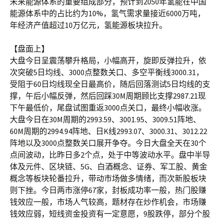
未来能源体系的重要组成部分，预计到2050年氢能在中国
能源体系中的占比约为10%，氢气需求量接近6000万吨，
年经济产值超过10万亿元，氢能源板块拉升。
【盘面上】
大盘今日呈震荡攀升格局，小幅高开，旋即反弹拉升，依
次突破5日均线、3000点整数关口、多空平衡线3000.31，
受阻于60日均线现全日最高价，随后回落测试5日均线的支
撑，午后小幅反弹，然后回踩30M周期顾比支撑2987.21现
下午最低价，尾盘试图重返3000点关口，最终小幅收涨。
大盘今日在30M周期的2993.59、3001.95、3009.51阵地、
60M周期的2994.94阵地、日K线2993.07、3000.31、3012.22
阵地以及3000点整数关口展开争夺。今日大盘全天在30个
点间波动，比昨日多2个点，处于中等波动水平。盘中半导
体及元件、区块链、5G、白酒概念、证券、军工股、黄金
概念等板块轮番拉升，带动市场做多情绪，而次新股板块
则下挫。今日两市涨停67家，封板成功率一般，热门股赚
钱效应一般，市场人气较高，题材存在炒作机会，市场赚
钱效应弱，短线资金投资有一定意愿，9股跌停，部分个股