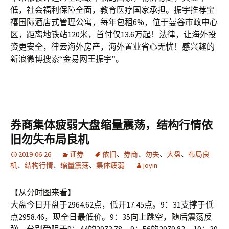
低，社会福利保障全面，教育医疗国家承担。振宇推荐宝
禧国际酒店式管理公寓，每年包租6%，位于曼谷市政中心
区，距离地铁站120米，首付仅13.6万起！法律，让海外投
资更安全，律云海外房产，海外置业省心无忧！感兴趣的
新浪微博搜索“金易网王振宇”。
券商集体疲弱大盘缩量震荡，结构行情依
旧勿失布局良机
2019-06-26
证券
依旧
、
券商
、
勿失
、
大盘
、
布局良
机
、
结构行情
、
缩量震荡
、
集体疲弱
joyin
【从分时图来看】
大盘今日开盘于2964.62点，低开17.45点。9：31支撑于低
点2958.46，现全日最低价。9：35向上跳空，随后震荡反