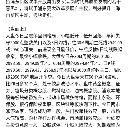
持浦东新区改革开放再出发 实现新时代高质量发展的若干
意见》，将赋予浦东更大改革发展自主权，利好提升上海
自贸区主题，板块走强。
【盘面上】
大盘今日呈震荡回调格局，小幅低开，低开回落，早间失
守3000点整数关口以及5日均线，往30M周期生死线2949.09
或2950心理关口前进现全日最低价，午后反抽5日均线跌幅
收窄，最终小幅收跌。大盘今日在30M周期的3001.95、
2993.59、2949.09阵地、60M周期的2994.94阵地、日K线
2990.50、2979.43、2958.93阵地以及3000点整数关口、周K
线2956.78阵地展开争夺。今日大盘全天在56个点间波动，
比昨日多38个点，处于较高波动水平。盘中黄金概念、证
券、垃圾分类概念股、燃料电池、油气概念股、浦东本地
股等板块轮番拉升，带动市场做多情绪，而稀土永磁、环
保股、银行保险权重股、区块链等板块则下挫。今日两市
涨停58家，封板成功率一般，热门股赚钱效应一般，市场
人气较高，题材存在炒作机会，市场赚钱效应弱，短线资
金投资意愿一般，20股跌停，个股风险较大，短期观望为