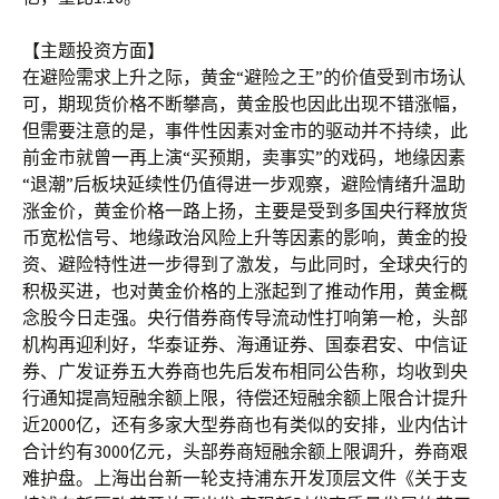
【主题投资方面】
在避险需求上升之际，黄金“避险之王”的价值受到市场认
可，期现货价格不断攀高，黄金股也因此出现不错涨幅，
但需要注意的是，事件性因素对金市的驱动并不持续，此
前金市就曾一再上演“买预期，卖事实”的戏码，地缘因素
“退潮”后板块延续性仍值得进一步观察，避险情绪升温助
涨金价，黄金价格一路上扬，主要是受到多国央行释放货
币宽松信号、地缘政治风险上升等因素的影响，黄金的投
资、避险特性进一步得到了激发，与此同时，全球央行的
积极买进，也对黄金价格的上涨起到了推动作用，黄金概
念股今日走强。央行借券商传导流动性打响第一枪，头部
机构再迎利好，华泰证券、海通证券、国泰君安、中信证
券、广发证券五大券商也先后发布相同公告称，均收到央
行通知提高短融余额上限，待偿还短融余额上限合计提升
近2000亿，还有多家大型券商也有类似的安排，业内估计
合计约有3000亿元，头部券商短融余额上限调升，券商艰
难护盘。上海出台新一轮支持浦东开发顶层文件《关于支