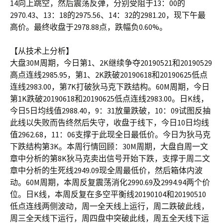
14向上跳空，然后震荡反弹，分别受阻于13：00的
2970.43、13：18的2975.56、14：32的2981.20，现下午最
高价。最终收盘于2978.88点，跌幅负0.60%。
【从技术上分析】
大盘30M周期，今日第1、2K继续争夺20190521和20190529
高点连线2985.95，第1、2K跌破20190618和20190625低点
连线2983.00，第7K打破狄马克下跌结构。60M周期，今日
第1K跌破20190618和20190625低点连线2983.00。日K线，
今日5日均线值2988.40，9：31放量跌破，10：09试图反抽
此线以失败而告终然后失守，收盘于线下，今日10日均线
值2962.68，11：06支撑于此现全日最低价。今日为狄马克
下跌结构第3K。本周行情回顾：30M周期，大盘自周一文
章中分析的第8K狄马克卖出信号开始下跌，支撑于周二文
章中分析的生死线2949.09现全周最低价，然后箱体内波
动。60M周期，本周反复震荡消化2990.69及2994.94两个价
位。日K线，本周反复在多空平衡线20190104和20190510
低点连线两侧波动，周一全天线上运行，周二跌破此线，
周三全天线下运行，周四盘中突破此线，周五全天线下运