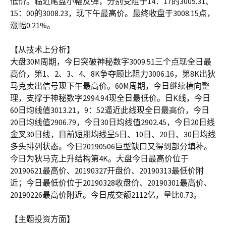
低价。临近尾盘小幅反弹，分别受阻于14：17的3005.31、
15：00的3008.23，现下午最高价。最终收盘于3008.15点，
涨幅0.21%。
【从技术上分析】
大盘30M周期，今日突破神秘数字3009.51三个点现全日最
高价，第1、2、3、4、8K争夺顾比阻力3006.16，第8K出狄
马克卖出信号现下午最高价。60M周期，今日继续横向整
理，支撑于神秘数字2994.94现全日最低价。日K线，今日
60日均线值3013.21，9：52逼近此线现全日最高价，今日
20日均线值2906.79，今日30日均线值2902.45，今日20日线
金叉30日线，目前短期均线呈5日、10日、20日、30日均线
多头排列状态。今日20190506巨型缺口又得到部分填补。
今日为狄马克上升结构第4K。大盘今日最高价位于
20190621最高价、20190327开盘价、20190313最低价附
近；今日最低价位于20190328收盘价、20190301最高价、
20190226最高价附近。今日成交额2112亿，量比0.73。
【主题投资方面】