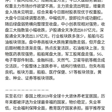
停，个股风险较大，短期观望为主；今日大盘趋势偏弱，
权重主力市场炒作欲望不高，主力资金流出明显，增量资
金入场未见明显，综合来看今日题材股表现优于权重股。
大盘今日延续调整态势，中幅低开，旋即拉升成功翻红，
随后绿盘弱势横向整理至收盘，中小创表现相对强势，收
盘三大指数皆小幅收跌，沪股通全天净流出8.07亿元，深
股通全天净流出1.37亿元，行业板块跌多涨少，船舶与石
油板块领涨。盘中券商板块大跌拖累指数走弱，但开盘之
后题材概念逐渐走强，热点反复活跃，石油板块上涨，生
物医药表现强势，船舶尾盘大涨，军工股尾盘走强，5G、
电子零部件制造、金融科技、天然气、卫星导航等概念成
交活跃，个股整体上涨跌参半，结构行情依旧，勿失布局
良机。板块方面，船舶、医疗保健、ST等板块领涨，黄
金、种业、证券等板块领跌。
－－－－－－－－－－－
实至名归！泰国上榜2019年全球十大退休养老宜居国，历
年来都被评选为全球最幸福的国家，物价稳定，失业率
低，社会福利保障全面，教育医疗国家承担。振宇推荐宝