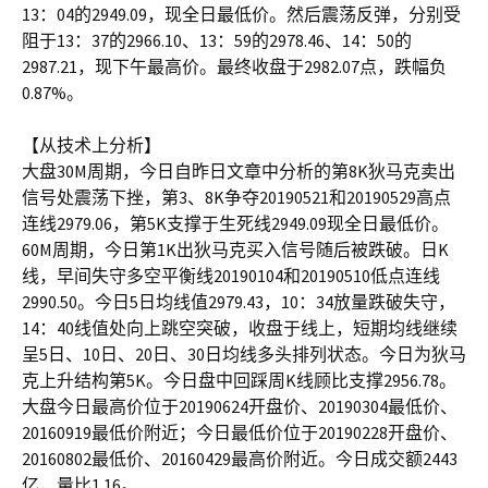
13：04的2949.09，现全日最低价。然后震荡反弹，分别受
阻于13：37的2966.10、13：59的2978.46、14：50的
2987.21，现下午最高价。最终收盘于2982.07点，跌幅负
0.87%。
【从技术上分析】
大盘30M周期，今日自昨日文章中分析的第8K狄马克卖出
信号处震荡下挫，第3、8K争夺20190521和20190529高点
连线2979.06，第5K支撑于生死线2949.09现全日最低价。
60M周期，今日第1K出狄马克买入信号随后被跌破。日K
线，早间失守多空平衡线20190104和20190510低点连线
2990.50。今日5日均线值2979.43，10：34放量跌破失守，
14：40线值处向上跳空突破，收盘于线上，短期均线继续
呈5日、10日、20日、30日均线多头排列状态。今日为狄马
克上升结构第5K。今日盘中回踩周K线顾比支撑2956.78。
大盘今日最高价位于20190624开盘价、20190304最低价、
20160919最低价附近；今日最低价位于20190228开盘价、
20160802最低价、20160429最高价附近。今日成交额2443
亿，量比1.16。