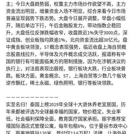
主；今日大盘趋势弱，权重主力市场炒作欲望不高，主力
资金流出明显，增量资金入场不明显，综合来看今日市场
普遍呈现弱势下跌态势。大盘今日展开调整，早盘小幅低
开，随后单边下行，午后金融股发力，带动指数企稳回
升，大盘低位反弹跌幅收窄，收盘跌近1%失守3000点，深
证成指、创业板指均跌逾1%，北向资金流出超30亿元。盘
中黄金板块领涨，ST概念表现强势，临近收盘上海自贸概
念股直线拉升，半导体及元件概念成交活跃，报道称有中
国的银行有可能面临美方的限制措施，因为在涉朝决议的
执行上，对法庭表现出藐视，银行板块大跌，行业板块普
跌。板块方面，黄金概念、ST、上海自贸等少数几个板块
逆市飘红，稀土永磁、绿色照明、银行等板块领跌。
－－－－－－－－－－－
实至名归！泰国上榜2019年全球十大退休养老宜居国，历
年来都被评选为全球最幸福的国家，物价稳定，失业率
低，社会福利保障全面，教育医疗国家承担。振宇推荐宝
禧国际酒店式管理公寓，每年包租6%，位于曼谷市政中心
区，距离地铁站120米，首付仅13.6万起！法律，让海外投