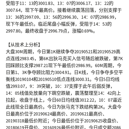
受阻于11：13的3001.83、13：07的3006.17、13：22的
3007.64，现下午最高价。接着继续震荡回落，分别支撑于
13：36的2997.09、13：56的2996.30、14：07的2986.99，
现下午最低价。临近尾盘小幅反弹，受阻于14：53的
2997.80。最终收盘于2996.79点，涨幅0.69%。
【从技术上分析】
大盘30M周期，今日第1K继续争夺20190521和20190529高
点连线2983.45，第6K出狄马克买入信号随后被跌破，第7K
回踩顾比支撑2987.21现下午最低价2986.99。60M周期，今
日第1、3K争夺顾比阻力3004.91。日K线，今日争夺多空平
衡线20190104和20190510低点连线3000.31。今日5日均线
值2993.07，9：39突破，10：37支撑于此午后弱反弹，
14：05线值处放量向下跳空跌破，震荡整理至14：42向上
拉起，收盘于线上，今日60日均线值3012.22，10：07逼近
此线现全日最高价。今日为狄马克下跌结构第2K。大盘今
日最高价位于20190624最高价、20190621最高价、
20190318最低价附近；今日最低价位于20190625收盘价、
20180619开盘价、20160926最低价附近。今日成交额2086