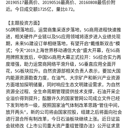
20190517最高价、20190516最高价、20160808最低价附
近。今日成交额1725亿，量比0.72。
【主题投资方面】
5G牌照落地后，运营商集采逐步落地，5G商用进程快速推
进，相关硬件产业链以及5G应用领域将逐步进入业绩兑现
期，未来5G建设订单相继落地，有望开启“戴维斯双击”模
式；今天“2019上海世界移动通信大会”盛大开幕，在5G商
用牌照发放后，中国5G商用大幕正式拉开：5G综合实力再
度增强，助力运营商网络平滑升级，5G垂直应用全面开
花，5G板块拉升。自然资源部相关负责人表示，要加大国
内能源资源勘查力度，在油气、大宗矿产和新兴产业资源
方面增加探明储量，同时响应生态文明建设需求，为自然
资源全过程、全生命周期管理提供技术支撑，石油开采企
业溢价得到提升；酝酿许久的国家管网公司成立文件已经
下发到地市一级，按照国家油气体制改革思路“管住中间，
放开两头”，新的公司将由国家控股，组建之后将面向社会
进行混合所有制改革，今日石油板块继续上涨。近日证监
会就修改《上市公司重大资产重组管理办法》公开征求意