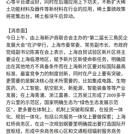
心等平台建设好，同时在后端应用上下功夫，不断扩大稀
土功能材料及器件等新材料在行业的应用，稀土重磅政策
将密集出台，稀土板块午后异动。
【消息面】
今日上午，由上海新沪商联合会主办的“第二届长三角民企
发展大会”在沪举行，上海市委常委、常务副市长、市政府
党组副书记陈寅在会上表示，上海自贸试验区新片区将主
要设在上海临港地区，赋予新片区新使命新任务，明确提
出在其他地方不具备条件而在上海新片区要对标国际最高
标准、最富竞争力的制度创新，同时在产业上要有突破，
更需要的是解决核心技术所需要的，比如集成电路、生物
医药、人工智能、航空航天、新能源、智能装备等等产业
发展；在上海青浦、浙江嘉善、江苏吴江形成了2000多平
方公里的示范区，国家明确生态为“绿色生态发展示范
区”，更多要在体制上、机制上突破和探索，在投资一体
化、规划一体化，包括公共服务一体化上要做探索；上海
虹桥商务区，在这一次规划纲要里明确提出要打造国际开
放枢纽，形成中央商务核心区和交通枢纽辐射服务商务