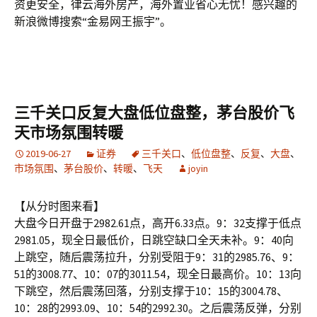
资更安全，律云海外房产，海外置业省心无忧！感兴趣的
新浪微博搜索“金易网王振宇”。
三千关口反复大盘低位盘整，茅台股价飞
天市场氛围转暖
2019-06-27
证券
三千关口
、
低位盘整
、
反复
、
大盘
、
市场氛围
、
茅台股价
、
转暖
、
飞天
joyin
【从分时图来看】
大盘今日开盘于2982.61点，高开6.33点。9：32支撑于低点
2981.05，现全日最低价，日跳空缺口全天未补。9：40向
上跳空，随后震荡拉升，分别受阻于9：31的2985.76、9：
51的3008.77、10：07的3011.54，现全日最高价。10：13向
下跳空，然后震荡回落，分别支撑于10：15的3004.78、
10：28的2993.09、10：54的2992.30。之后震荡反弹，分别