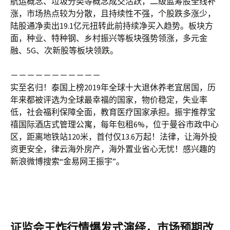
航运概念、垃圾分类等概念成交活跃，二级蓝筹股全线补
涨，市场热点较为分散，且持续性不强，个股跌多涨少，
陆股通净卖出19.1亿元扭转此前持续净买入趋势。板块方
面，种业、特种钢、乡村振兴等板块强势领涨，多元金
融、5G、次新股等板块领跌。
－－－－－－－－－－－
实至名归！泰国上榜2019年全球十大退休养老宜居国，历
年来都被评选为全球最幸福的国家，物价稳定，失业率
低，社会福利保障全面，教育医疗国家承担。振宇推荐宝
禧国际酒店式管理公寓，每年包租6%，位于曼谷市政中心
区，距离地铁站120米，首付仅13.6万起！法律，让海外投
资更安全，律云海外房产，海外置业省心无忧！感兴趣的
新浪微博搜索“金易网王振宇”。
证监会王炸行情爆发式演绎，市场预期改