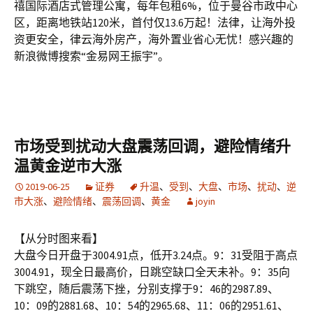
禧国际酒店式管理公寓，每年包租6%，位于曼谷市政中心
区，距离地铁站120米，首付仅13.6万起！法律，让海外投
资更安全，律云海外房产，海外置业省心无忧！感兴趣的
新浪微博搜索“金易网王振宇”。
市场受到扰动大盘震荡回调，避险情绪升
温黄金逆市大涨
2019-06-25
证券
升温
、
受到
、
大盘
、
市场
、
扰动
、
逆
市大涨
、
避险情绪
、
震荡回调
、
黄金
joyin
【从分时图来看】
大盘今日开盘于3004.91点，低开3.24点。9：31受阻于高点
3004.91，现全日最高价，日跳空缺口全天未补。9：35向
下跳空，随后震荡下挫，分别支撑于9：46的2987.89、
10：09的2881.68、10：54的2965.68、11：06的2951.61、