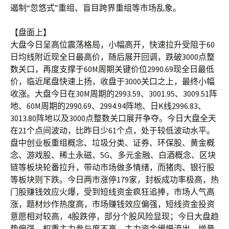
遏制“忽悠式”重组、盲目跨界重组等市场乱象。
【盘面上】
大盘今日呈高位震荡格局，小幅高开，快速拉升受阻于60
日均线附近现全日最高价，随后展开回调，跌破3000点整
数关口，再度支撑于60M周期关键价位2990.69现全日最低
价，临近尾盘快速上扬，收盘于3000关口之上，最终小幅
收涨。大盘今日在30M周期的2993.59、3001.95、3009.51阵
地、60M周期的2990.69、2994.94阵地、日K线2996.83、
3013.80阵地以及3000点整数关口展开争夺。今日大盘全天
在21个点间波动，比昨日少61个点，处于较低波动水平。
盘中创业板重组概念、垃圾分类、证券、环保股、黄金概
念、游戏股、稀土永磁、5G、多元金融、白酒概念、区块
链等板块轮番拉升，带动市场做多情绪，而猪肉、银行股
等板块则下跌。今日两市涨停179家，封板成功率极高，热
门股赚钱效应火爆，受到短线资金疯狂追捧，市场人气高
涨，题材炒作热度高，市场赚钱效应偏强，短线资金投资
意愿相对较高，4股跌停，部分个股风险显现；今日大盘趋
势偏强，权重主力参与度不高，主力资金缓慢流出，增量