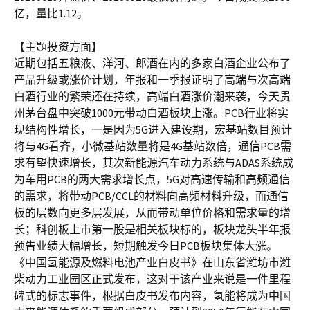
亿，量比1.12。
【主题投资方面】
近期包括五粮液、洋河、郎酒在内的多家白酒企业公布了
产品升级或涨价计划，年报和一季报证明了高端与次高端
白酒行业的繁荣还在持续，高端白酒涨价潮来袭，今天贵
州茅台盘中突破1000元带动白酒板块上涨。PCB行业将实
现结构性增长，一是因为5G进入建设期，宏基站数目预计
将与4G看齐，小微基站数量将是4G基站数倍，通信PCB需
求有望快速增长，其次新能源汽车动力系统与ADAS系统成
为车用PCB的两大需求增长点，5G对高速传输和高频通信
的需求，将带动PCB/CCL的材料向高频材料升级，而通信
板的层数向更多层发展，从而带动单位价格和需求量的增
长；科创板上市第一股是相关板块标的，板块龙头半年报
预告业绩大幅增长，短期触发今日PCB板块集体大涨。
《中国氢能源及燃料电池产业白皮书》在山东省潍坊市潍
柴动力工业园区正式发布，这对于该产业来说是一件里程
碑式的标志事件，根据白皮书发布内容，氢能将成为中国