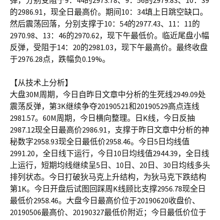
弹，分别受阻于9：44的2973.78、9：56的2979.83、10：39
的2986.91，现全日最高价。期间10：34填上日跳空缺口。
然后震荡回落，分别支撑于10：54的2977.43、11：11的
2970.98、13：46的2970.62，现下午最低价。临近尾盘小幅
反弹，受阻于14：20的2981.03，现下午最高价。最终收盘
于2976.28点，跌幅负0.19%。
【从技术上分析】
大盘30M周期，今日自昨日文章中分析的生死线2949.09处
震荡反弹，第3K继续争夺20190521和20190529高点连线
2981.57。60M周期，今日横向整理。日K线，今日反抽
2987.12现全日最高价2986.91，支撑于昨日文章中分析的神
秘数字2958.93现全日最低价2958.46。今日5日均线值
2991.20，全日线下运行，今日10日均线值2944.39，全日线
上运行，短期均线继续呈5日、10日、20日、30日均线多头
排列状态。今日打破狄马克上升结构，为狄马克下跌结构
第1K。今日开盘后试图回踩周K线顾比支撑2956.78现全日
最低价2958.46。大盘今日最高价位于20190620收盘价、
20190506最高价、20190327最低价附近；今日最低价位于