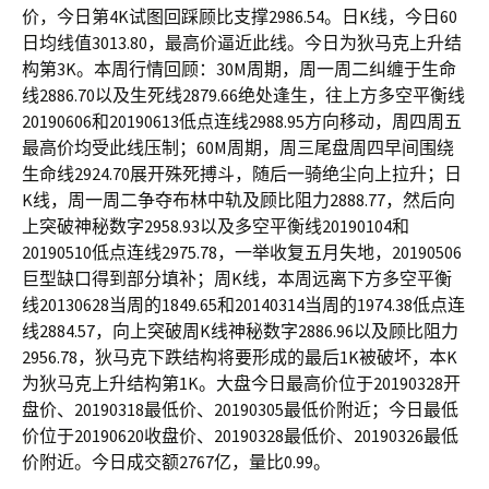
价，今日第4K试图回踩顾比支撑2986.54。日K线，今日60
日均线值3013.80，最高价逼近此线。今日为狄马克上升结
构第3K。本周行情回顾：30M周期，周一周二纠缠于生命
线2886.70以及生死线2879.66绝处逢生，往上方多空平衡线
20190606和20190613低点连线2988.95方向移动，周四周五
最高价均受此线压制；60M周期，周三尾盘周四早间围绕
生命线2924.70展开殊死搏斗，随后一骑绝尘向上拉升；日
K线，周一周二争夺布林中轨及顾比阻力2888.77，然后向
上突破神秘数字2958.93以及多空平衡线20190104和
20190510低点连线2975.78，一举收复五月失地，20190506
巨型缺口得到部分填补；周K线，本周远离下方多空平衡
线20130628当周的1849.65和20140314当周的1974.38低点连
线2884.57，向上突破周K线神秘数字2886.96以及顾比阻力
2956.78，狄马克下跌结构将要形成的最后1K被破坏，本K
为狄马克上升结构第1K。大盘今日最高价位于20190328开
盘价、20190318最低价、20190305最低价附近；今日最低
价位于20190620收盘价、20190328最低价、20190326最低
价附近。今日成交额2767亿，量比0.99。