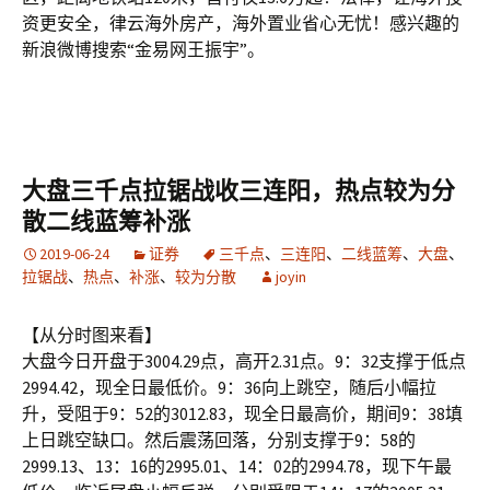
资更安全，律云海外房产，海外置业省心无忧！感兴趣的
新浪微博搜索“金易网王振宇”。
大盘三千点拉锯战收三连阳，热点较为分
散二线蓝筹补涨
2019-06-24
证券
三千点
、
三连阳
、
二线蓝筹
、
大盘
、
拉锯战
、
热点
、
补涨
、
较为分散
joyin
【从分时图来看】
大盘今日开盘于3004.29点，高开2.31点。9：32支撑于低点
2994.42，现全日最低价。9：36向上跳空，随后小幅拉
升，受阻于9：52的3012.83，现全日最高价，期间9：38填
上日跳空缺口。然后震荡回落，分别支撑于9：58的
2999.13、13：16的2995.01、14：02的2994.78，现下午最