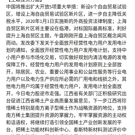
中国将推出扩大开放5项重大举措：新设6个自由贸易试验
区，增设上海自由贸易试验区新片区，进一步自主降低关
税水平，2020年1月1日实施新的外商投资法律制度；上海
自贸区新片区将主要设在临港，对标国际最高标准，利好
提升上海自贸区主题，午盘刚刚开盘上海自贸区概念闻风
而动。发改委下发关于全面放开经营性电力用户发用电计
划的通知，全面放开经营性电力用户发用电计划，支持中
小用户参与市场化交易，切实做好规划内清洁电源的发电
保障工作，经营性电力用户的发用电计划原则上全部放
开，除居民、农业、重要公用事业和公益性服务等行业电
力用户以及电力生产供应所必需的厂用电和线损之外，其
他电力用户均属于经营性电力用户，发用电计划全面放
开，今日电力股逆市走强。江西省有关部门正积极研究出
台促进江西省稀土产业高质量发展意见，下一步江西将珍
惜稀土特别是南方离子型稀土作为战略资源的地位，支持
南方稀土集团提升资源的掌握力，牢牢掌握资源的主动权
和话语权，将继续打造引领全国稀土产业创新发展的平
台，把稀土功能材料创新中心、泰斯特新材料测试评价中