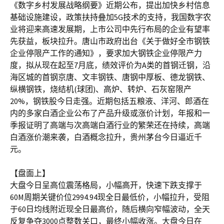
《数字乡村发展战略纲要》近期公布，提出加快乡村信息
基础设施建设，政策扶持叠加5G技术的支持，我国数字农
业将迎来高速发展期，上市公司中先行布局的企业有望率
先获益，板块拉升。唐山市政府出台《关于做好全市钢铁
企业停限产工作的通知》，要求加大钢铁企业停限产力
度，拟从现在起至7月底，绩效评价为A类的首钢迁钢，沿
海区城的首钢京唐、文丰钢铁、唐钢中厚板、德龙钢铁、
纵横钢铁，烧结机(球团)、高炉、转炉、石灰窑限产
20%，钢铁股今日走强。近期包括五粮液、洋河、郎酒在
内的多家白酒企业公布了产品升级或涨价计划，年报和一
季报证明了高端与次高端白酒行业的繁荣还在持续，高端
白酒涨价潮来袭，白酒概念拉升，贵州茅台今日逼近千
元。
【盘面上】
大盘今日呈高位震荡格局，小幅高开，快速下跌支撑于
60M周期关键价位2994.94现全日最低价，小幅拉升，受阻
于60日均线附近现全日最高价，随后横向窄幅波动，全天
反复争夺3000点整数关口，最终小幅收涨。大盘今日在