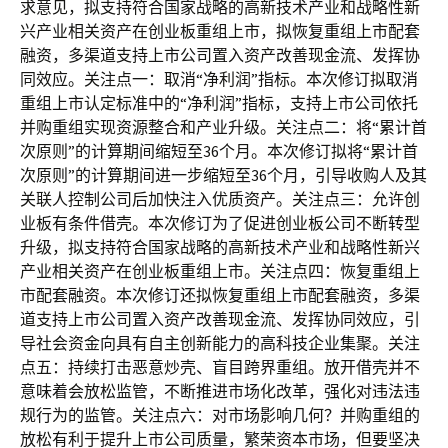
求意见，拟支持符合国家战略的高新技术产业和战略性新
兴产业相关资产在创业板重组上市，拟恢复重组上市配套
融资，多渠道支持上市公司置入资产改善现金流、发挥协
同效应。关注点一：取消“净利润”指标。本次修订拟取消
重组上市认定标准中的“净利润”指标，支持上市公司依托
并购重组实现资源整合和产业升级。关注点二：将“累计首
次原则”的计算期间缩短至36个月。本次修订拟将“累计首
次原则”的计算期间进一步缩短至36个月，引导收购人及其
关联人控制公司后加快注入优质资产。关注点三：允许创
业板有条件借壳。本次修订为了促进创业板公司不断转型
升级，拟支持符合国家战略的高新技术产业和战略性新兴
产业相关资产在创业板重组上市。关注点四：恢复重组上
市配套融资。本次修订还拟恢复重组上市配套融资，多渠
道支持上市公司置入资产改善现金流、发挥协同效应，引
导社会资金向具有自主创新能力的高科技企业集聚。关注
点五：持续打击恶意炒壳、盲目跨界重组。放开借壳并不
意味着会放松监管，不断推进市场化改革，强化对违法违
规行为的监管。关注点六：对市场影响几何？并购重组的
放松有利于提升上市公司质量，繁荣资本市场，但要坚决