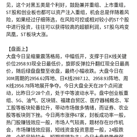
见，这个对黑五类是个利好，鼓励兼并重组、上市重组，
ST股和创业板也都可以资产注入重组，机会总是伴随着风
险，如果经过仔细筛选，在风险可控或相对较小的ST个股
中进行投资，往往可以获得较高的超额利润，ST股乌鸡变
凤凰，ST板块大涨。
【盘面上】
大盘今日呈缩量震荡格局，中幅低开，支撑于日K线关键
价位2958.93现全日最低价，旋即反弹拉升翻红现全日最高
价，随后绿盘盘整至收盘，最终小幅收跌。大盘今日在
30M周期的2956.62阵地、日K线2987.12、2958.93阵地、周
K线2956.78阵地展开争夺。今日大盘全天在28个点间波
动，比昨日少28个点，处于中等波动水平。盘中创业板重
组、5G、油气、区块链、福建自贸区、医疗器械概念、军
工股等板块轮番拉升，带动市场做多情绪，而证券、农业
股等板块则下挫。今日两市涨停67家，封板成功率一般，
热门股赚钱效应一般，市场人气较高，题材存在炒作机
会，市场赚钱效应弱，短线资金投资意愿一般，24股跌