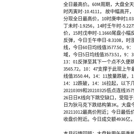
全日最高价。60M周期，大盘全天自
时丙寅时-10.4111， 故中幅高开，
分现全日最高价，10时庚申时1.0352
丁未时-1.9256，14时壬午时-5
价，15时戊申时-1.1660尾盘
反弹，今日壬午申日-8.3108，时
线，今日60日均线值3577.50
域，今日5日均线值3573.51，
13：01反弹至其下一个点不久便
3565.72，10：47支撑于此现
线值3550.44，14：11放量跌破
14：12跌破，14：16拉起，
20210309和20210325低点连线
26日日K线向下跳空缺口，受阻于
日为狄马克下跌结构第3K。大盘今日最
20211012最高价附近；今日最低价位于
收盘价附近。今日成交额4936亿，
本月行情回顾：大盘秋甲午辰季能量值负