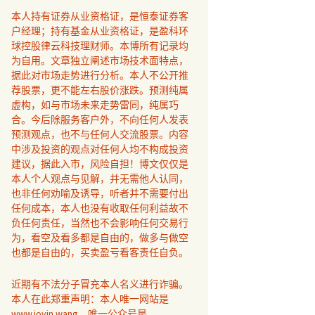
本人持有证券从业资格证，是恒泰证券客
户经理；持有基金从业资格证，是盈科环
球控股律云科技理财师。本博所有记录均
为自用。文章独立阐述市场技术面特点，
据此对市场走势进行分析。本人不公开推
荐股票，更不能左右股价涨跌。预测纯属
虚构，如与市场未来走势雷同，纯属巧
合。今后除服务客户外，不向任何人发表
预测观点，也不与任何人交流股票。内容
中涉及投资的观点对任何人均不构成投资
建议，据此入市，风险自担！博文仅仅是
本人个人观点与见解，并无需他人认同，
也非任何劝喻及诱导，听者并不需要付出
任何成本，本人也没有收取任何利益故不
负任何责任，当然也不会影响任何交易行
为，看空及看多都是自由的，做多与做空
也都是自由的，买卖盈亏看客责任自负。
近期有不法分子冒充本人名义进行诈骗。
本人在此郑重声明：本人唯一网站是
www.joyin.wang，唯一公众号是