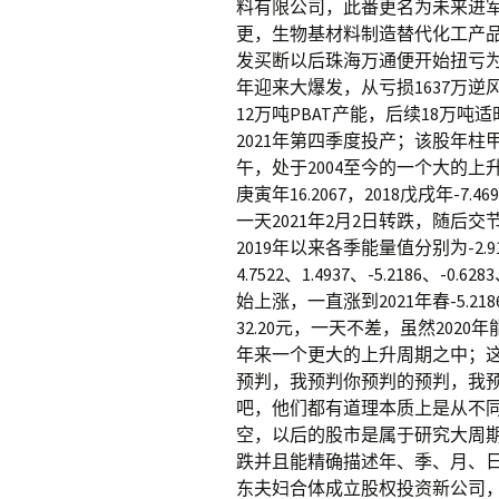
料有限公司，此番更名为未来进
更，生物基材料制造替代化工产
发买断以后珠海万通便开始扭亏为盈，2
年迎来大爆发，从亏损1637万
12万吨PBAT产能，后续18万吨
2021年第四季度投产；该股年
午，处于2004至今的一个大的上升周
庚寅年16.2067，2018戊戌年-7.4
一天2021年2月2日转跌，随后交节
2019年以来各季能量值分别为-2.9192、-
4.7522、1.4937、-5.2186、-0
始上涨，一直涨到2021年春-5.
32.20元，一天不差，虽然20
年来一个更大的上升周期之中；
预判，我预判你预判的预判，我
吧，他们都有道理本质上是从不
空，以后的股市是属于研究大周
跌并且能精确描述年、季、月、
东夫妇合体成立股权投资新公司