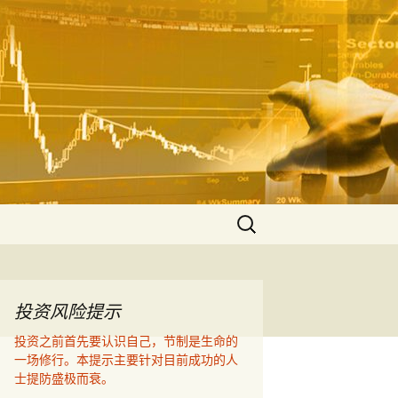
空，联衡辨析把握
算的价值！
搜
索：
投资风险提示
投资之前首先要认识自己，节制是生命的
一场修行。本提示主要针对目前成功的人
士提防盛极而衰。