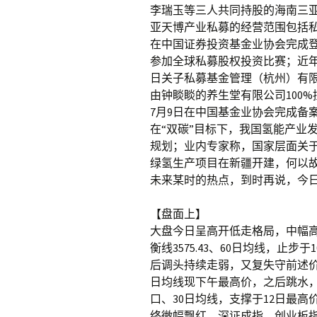
李瑞玉等三人共同持股的海南三
亚天博产业私募的经营范围包括
在中国证券投资基金业协会完成登
参加全球私募股权投资比赛；近年
日关子私募基金管理（杭州）有
由钟睒睒的养生堂有限公司100
7月9日在中国基金业协会完成备
在“双碳”目标下，我国氢能产业
规划；业内专家称，国家层面关
绿氢生产项目在新疆开建，何以
未来某时的热点，到时再说，今
【盘面上】
大盘今日呈高开低走格局，中幅高
衡线3575.43、60日均线，止
后调头持续走弱，又复失守前述价
日均线现下午最高价，之后跳水，依次
口、30日均线，支撑于12日最
终微幅飘红，深证成指、创业板指均