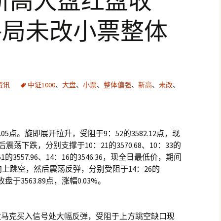
0新高大盘红盘收
格局未改小票整体
资讯
中证1000
、
大盘
、
小票
、
整体偏强
、
新高
、
未改
、
.05点。旋即展开拉升，受阻于9：52的3582.12点，现
荡下跌，分别支撑于10：21的3570.68、10：33的
3：51的3557.96、14：16的3546.36，现全日最低价，期间
2向上跳空，然后震荡反弹，分别受阻于14：26的
终收盘于3563.89点，涨幅0.03%。
K狄马克买入信号处大幅反弹，受阻于上方跳空缺口现