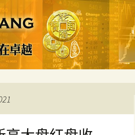
 精确严谨比较多
算－－为了无法计
021