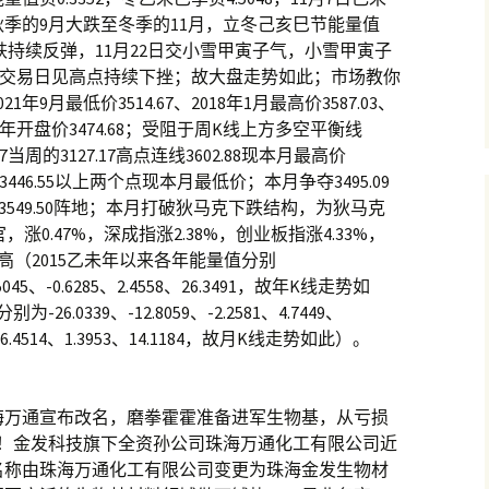
季的9月大跌至冬季的11月，立冬己亥巳节能量值
止跌持续反弹，11月22日交小雪甲寅子气，小雪甲寅子
二个交易日见高点持续下挫；故大盘走势如此；市场教你
9月最低价3514.67、2018年1月最高价3587.03、
2021年开盘价3474.68；受阻于周K线上方多空平衡线
0117当周的3127.17高点连线3602.88现本月最高价
价3446.55以上两个点现本月最低价；本月争夺3495.09
549.50阵地；本月打破狄马克下跌结构，为狄马克
涨0.47%，深成指涨2.38%，创业板指涨4.33%，
年新高（2015乙未年以来各年能量值分别
11.5045、-0.6285、2.4558、26.3491，故年K线走势如
.0339、-12.8059、-2.2581、4.7449、
345、6.4514、1.3953、14.1184，故月K线走势如此）。
！珠海万通宣布改名，磨拳霍霍准备进军生物基，从亏损
个亿！金发科技旗下全资孙公司珠海万通化工有限公司近
名称由珠海万通化工有限公司变更为珠海金发生物材