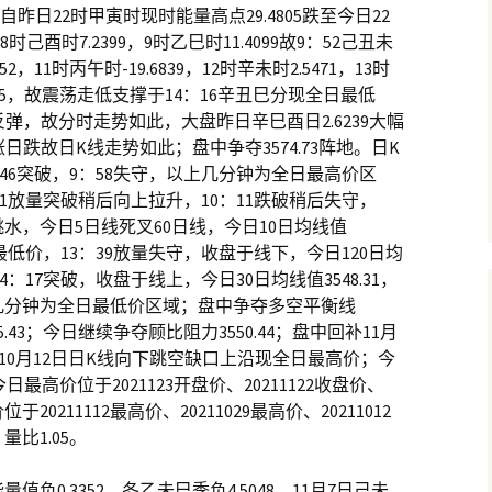
昨日22时甲寅时现时能量高点29.4805跌至今日22
8时己酉时7.2399，9时乙巳时11.4099故9：52己丑未
，11时丙午时-19.6839，12时辛未时2.5471，13时
.2275，故震荡走低支撑于14：16辛丑巳分现全日最低
小幅反弹，故分时走势如此，大盘昨日辛巳酉日2.6239大幅
涨日跌故日K线走势如此；盘中争夺3574.73阵地。日K
，9：46突破，9：58失守，以上几分钟为全日最高价区
9：31放量突破稍后向上拉升，10：11跌破稍后失守，
跳水，今日5日线死叉60日线，今日10日均线值
上午最低价，13：39放量失守，收盘于线下，今日120日均
，14：17突破，收盘于线上，今日30日均线值3548.31，
以下几分钟为全日最低价区域；盘中争夺多空平衡线
3575.43；今日继续争夺顾比阻力3550.44；盘中回补11月
10月12日日K线向下跳空缺口上沿现全日最高价；今
高价位于2021123开盘价、20211122收盘价、
20211112最高价、20211029最高价、20211012
量比1.05。
0.3352，冬乙未巳季负4.5048，11月7日己未