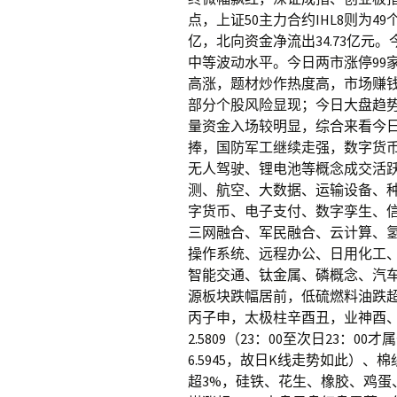
点，上证50主力合约IHL8则为4
亿，北向资金净流出34.73亿元
中等波动水平。今日两市涨停99
高涨，题材炒作热度高，市场赚
部分个股风险显现；今日大盘趋
量资金入场较明显，综合来看今
捧，国防军工继续走强，数字货
无人驾驶、锂电池等概念成交活
测、航空、大数据、运输设备、
字货币、电子支付、数字孪生、信
三网融合、军民融合、云计算、
操作系统、远程办公、日用化工
智能交通、钛金属、磷概念、汽
源板块跌幅居前，低硫燃料油跌超7
丙子申，太极柱辛酉丑，业神酉、戌
2.5809（23：00至次日23：
6.5945，故日K线走势如此）
超3%，硅铁、花生、橡胶、鸡蛋