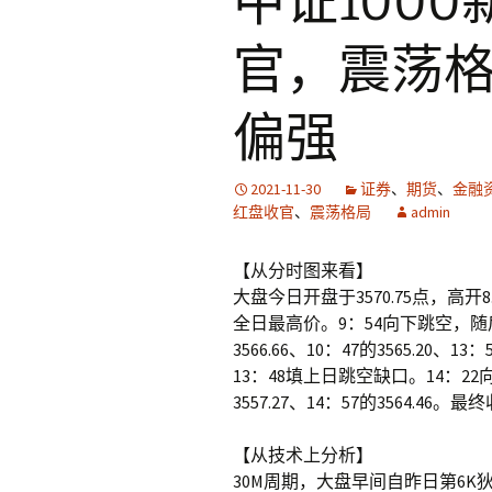
中证100
官，震荡
偏强
2021-11-30
证券
、
期货
、
金融
红盘收官
、
震荡格局
admin
【从分时图来看】
大盘今日开盘于3570.75点，高开8
全日最高价。9：54向下跳空，随后震
3566.66、10：47的3565.20、1
13：48填上日跳空缺口。14：2
3557.27、14：57的3564.46。最
【从技术上分析】
30M周期，大盘早间自昨日第6