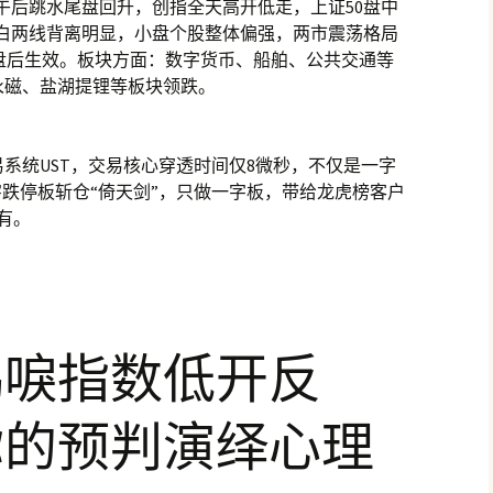
午后跳水尾盘回升，创指全天高开低走，上证50盘中
黄白两线背离明显，小盘个股整体偏强，两市震荡格局
日盘后生效。板块方面：数字货币、船舶、公共交通等
永磁、盐湖提锂等板块领跌。
系统UST，交易核心穿透时间仅8微秒，不仅是一字
字跌停板斩仓“倚天剑”，只做一字板，带给龙虎榜客户
有。
鹤唳指数低开反
你的预判演绎心理