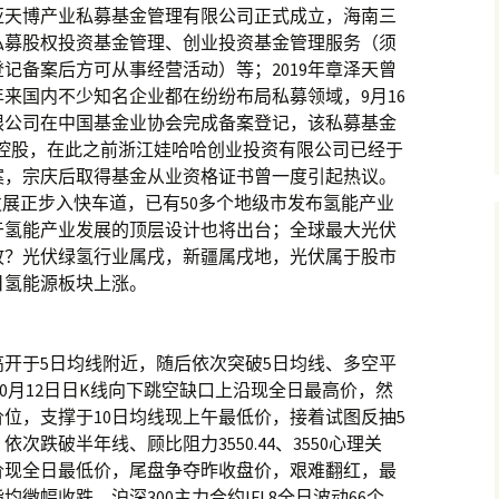
亚天博产业私募基金管理有限公司正式成立，海南三
私募股权投资基金管理、创业投资基金管理服务（须
记备案后方可从事经营活动）等；2019年章泽天曾
来国内不少知名企业都在纷纷布局私募领域，9月16
限公司在中国基金业协会完成备案登记，该私募基金
%控股，在此之前浙江娃哈哈创业投资有限公司已经于
案，宗庆后取得基金从业资格证书曾一度引起热议。
发展正步入快车道，已有50多个地级市发布氢能产业
于氢能产业发展的顶层设计也将出台；全球最大光伏
故？光伏绿氢行业属戌，新疆属戌地，光伏属于股市
日氢能源板块上涨。
开于5日均线附近，随后依次突破5日均线、多空平
步于10月12日日K线向下跳空缺口上沿现全日最高价，然
位，支撑于10日均线现上午最低价，接着试图反抽5
跌破半年线、顾比阻力3550.44、3550心理关
高价现全日最低价，尾盘争夺昨收盘价，艰难翻红，最
微幅收跌，沪深300主力合约IFL8全日波动66个