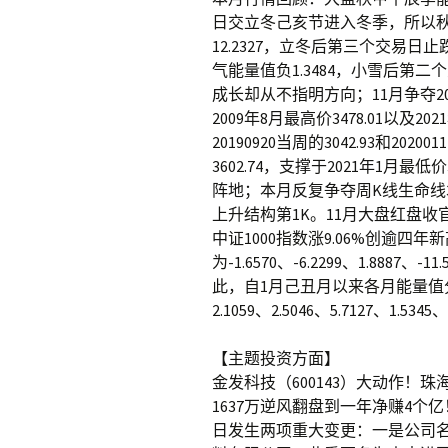
日交立冬己亥节进入冬季，所以秋
12.2327，立冬后第三个交易日
气能量值负1.3484，小雪后第
成长却从不指明方向；11月争夺2021年
2009年8月最高价3478.01以及
20190920当周的3042.93和2020
3602.74，支撑于2021年1月最低
阵地；本月反复争夺周K线生命线3
上升结构第1K。11月大盘红盘收官，
中证1000指数涨9.06%创逾四
为-1.6570、-6.2299、1.8887、-
此，自1月己丑月以来各月能量值分别为-26
2.1059、2.5046、5.7127、1.5
【主题投资方面】
金发科技（600143）大动作
1637万逆风翻盘到一年净赚4
日发生两项重大变更：一是公司