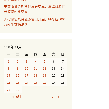
芝商所黄金期货迎周末交易，离岸试验打
开临港想象空间
沪指修复八月做多窗口开启，特斯拉1000
万辆半数临港造
2021年 11月
一
二
三
四
五
六
日
1
2
3
4
5
6
7
8
9
10
11
12
13
14
15
16
17
18
19
20
21
22
23
24
25
26
27
28
29
30
« 10月
12月 »