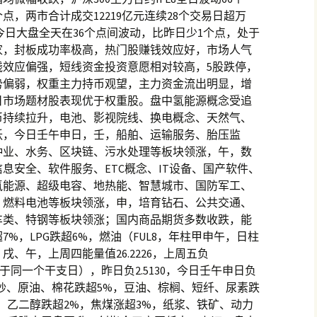
9个点，两市合计成交12219亿元连续28个交易日超万
。今日大盘全天在36个点间波动，比昨日少1个点，处于
家，封板成功率极高，热门股赚钱效应好，市场人气
钱效应偏强，短线资金投资意愿相对较高，5股跌停，
势偏弱，权重主力持币观望，主力资金流出明显，增
日市场题材股表现优于权重股。盘中氢能源概念受追
币持续拉升，电池、影视院线、换电概念、天然气、
跃，今日壬午申日，壬，船舶、运输服务、胎压监
种业、水务、区块链、污水处理等板块领涨，午，数
息安全、软件服务、ETC概念、IT设备、国产软件、
氢能源、超级电容、地热能、智慧城市、国防军工、
、燃料电池等板块领涨，申，培育钻石、公共交通、
车类、特钢等板块领涨；国内商品期货多数收跌，能
%，LPG跌超6%，燃油（FUL8，年柱甲申午，日柱
、午，上周四能量值26.2226，上周五负
00才属于同一个干支日），昨日负2.5130，今日壬午申日负
、棉纱、原油、棉花跌超5%，豆油、棕榈、短纤、尿素跌
、乙二醇跌超2%，焦煤涨超3%，纸浆、铁矿、动力