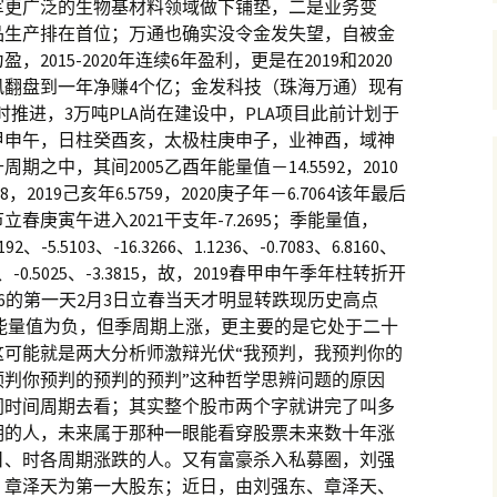
军更广泛的生物基材料领域做下铺垫，二是业务变
品生产排在首位；万通也确实没令金发失望，自被金
015-2020年连续6年盈利，更是在2019和2020
逆风翻盘到一年净赚4个亿；金发科技（珠海万通）现有
适时推进，3万吨PLA尚在建设中，PLA项目此前计划于
柱甲申午，日柱癸酉亥，太极柱庚申子，业神酉，域神
期之中，其间2005乙酉年能量值－14.5592，2010
698，2019己亥年6.5759，2020庚子年－6.7064该年最后
立春庚寅午进入2021干支年-7.2695；季能量值，
5.5103、-16.3266、1.1236、-0.7083、6.8160、
.6283、-0.5025、-3.3815，故，2019春甲申午季年柱转折开
2186的第一天2月3日立春当天才明显转跌现历史高点
20年能量值为负，但季周期上涨，更主要的是它处于二十
这可能就是两大分析师激辩光伏“我预判，我预判你的
预判你预判的预判的预判”这种哲学思辨问题的原因
同时间周期去看；其实整个股市两个字就讲完了叫多
期的人，未来属于那种一眼能看穿股票未来数十年涨
日、时各周期涨跌的人。又有富豪杀入私募圈，刘强
，章泽天为第一大股东；近日，由刘强东、章泽天、