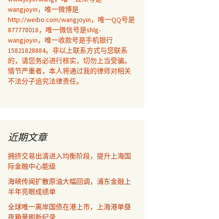
wangjoyin，唯一微博是
http://weibo.com/wangjoyin，唯一QQ号是
877778018，唯一微信号是shlg-
wangjoyin，唯一收款号是手机银行
15821828884。非以上联系方式与您联系
的，请您务必进行核实，切勿上当受骗。
情节严重者，本人将通过我的律师对相关
不法分子追究法律责任。
近期文章
拥挤交易出清进入均衡阶段，提升上海国
际金融中心能级
海峡传闻扩散原油大幅回调，浦东金融上
半年亮眼成绩单
全球唯一离岸国债在港上市，上海港单昼
夜箱量刷新纪录