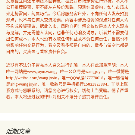
文章独立阐述市场技术面特点，据此对市场走势进行分析。本人不
公开推荐股票，更不能左右股价涨跌。预测纯属虚构，如与市场未
来走势雷同，纯属巧合。今后除服务客户外，不向任何人发表预测
观点，也不与任何人交流股票。内容中涉及投资的观点对任何人均
不构成投资建议，据此入市，风险自担！博文仅仅是本人个人观点
与见解，并无需他人认同，也非任何劝喻及诱导，听者并不需要付
出任何成本，本人也没有收取任何利益故不负任何责任，当然也不
会影响任何交易行为，看空及看多都是自由的，做多与做空也都是
自由的，买卖盈亏看客责任自负。
近期有不法分子冒充本人名义进行诈骗。本人在此郑重声明：本人
唯一网站是www.joyin.wang，唯一公众号是wangjoyin，唯一微博是
http://weibo.com/wangjoyin，唯一QQ号是877778018，唯一微信号
是shlg-wangjoyin，唯一收款号是手机银行15821828884。非以上联
系方式与您联系的，请您务必进行核实，切勿上当受骗。情节严重
者，本人将通过我的律师对相关不法分子追究法律责任。
近期文章