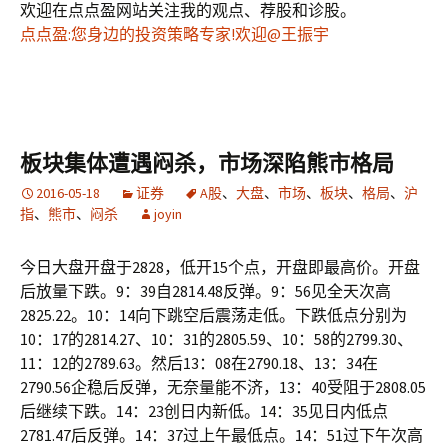
欢迎在点点盈网站关注我的观点、荐股和诊股。
点点盈:您身边的投资策略专家!欢迎@王振宇
板块集体遭遇闷杀，市场深陷熊市格局
2016-05-18
证券
A股
、
大盘
、
市场
、
板块
、
格局
、
沪
指
、
熊市
、
闷杀
joyin
今日大盘开盘于2828，低开15个点，开盘即最高价。开盘
后放量下跌。9：39自2814.48反弹。9：56见全天次高
2825.22。10：14向下跳空后震荡走低。下跌低点分别为
10：17的2814.27、10：31的2805.59、10：58的2799.30、
11：12的2789.63。然后13：08在2790.18、13：34在
2790.56企稳后反弹，无奈量能不济，13：40受阻于2808.05
后继续下跌。14：23创日内新低。14：35见日内低点
2781.47后反弹。14：37过上午最低点。14：51过下午次高