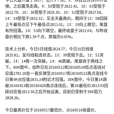
今日大盘开盘于2817，低开5个点。9：38自低点2810.07反
弹。之后震荡走高。9：50受阻于2821.42、10：03受阻于
2822.79、10：36受阻于2825.30、10：52受阻于2827.58、
14：24受阻于2832.32，见全天最高价。期间于13：08回踩
上午最低点见下午最低点2811.01。13：19向上跳空。尾盘
有所回落。14：53向下跳空。最终收盘于2821.04，与昨收
盘价相比下跌1.39个点，跌幅负0.05%。
技术上分析，今日5日线值2824.77，今日10日线值
2825.82，呈均线粘连状态。13：39受阻于此。13：51突
破。14：14再一次突破。14：46跌破。尾盘收于两线之
下。60K图中，自昨日在20160512和20160518低点连线对
应值2781.20处一直反弹至20160517和20160523高点连线今
日第4K对应值2831.24附近才回落。30K图中，今日第1K跌
破20160413和20160420高点连线后，第2K最低价2813.03回
踩对应值2813.30之后开始远离，目前仍受制于30K阻力
2828.26。
今日最高价位于20160517最低价、20160510收盘价、