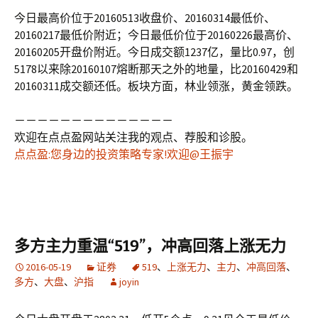
今日最高价位于20160513收盘价、20160314最低价、
20160217最低价附近；今日最低价位于20160226最高价、
20160205开盘价附近。今日成交额1237亿，量比0.97，创
5178以来除20160107熔断那天之外的地量，比20160429和
20160311成交额还低。板块方面，林业领涨，黄金领跌。
－－－－－－－－－－－－－－
欢迎在点点盈网站关注我的观点、荐股和诊股。
点点盈:您身边的投资策略专家!欢迎@王振宇
多方主力重温“519”，冲高回落上涨无力
2016-05-19
证券
519
、
上涨无力
、
主力
、
冲高回落
、
多方
、
大盘
、
沪指
joyin