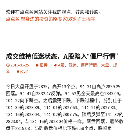
－－－－－－－－－－－－－－
欢迎在点点盈网站关注我的观点、荐股和诊股。
点点盈:您身边的投资策略专家!欢迎@王振宇
成交维持低迷状态，A股陷入“僵尸行情”
2016-05-25
证券
A股
、
低迷
、
僵尸行情
、
大盘
、
成
交
joyin
今日大盘开盘于2835，高开13个点。9：31自高点2839.25
回落。9：41自2832.47反弹。9：52见全天最高点2843.09。
10：22向下跳空。之后震荡下跌，下跌过程中，分别止于
10：39的2828.89、11：01的2827.63、11：21的2827.33、
13：16的2823.04、14：02的2807.75。随后反弹至14：32的
2823.04，与13：16的2823.04价格一样。尾盘回落，最终收
盘于2815.08，与昨收盘价相比下跌6.58个点，跌幅负