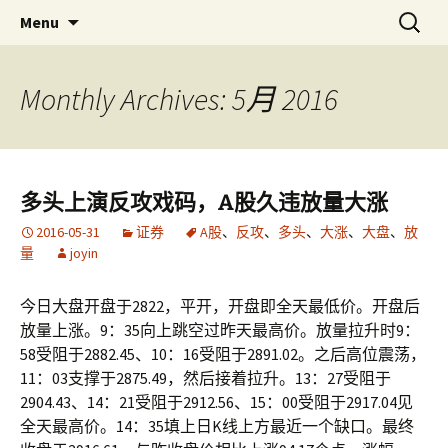
Skip
搜
金易网
金易网 ｜ 精确严谨比较多空，
Menu
to
索：
联衡辨析把握节奏，计算－－为
content
了无法计算的价值！
Monthly Archives: 5月 2016
多头上演反攻戏码，A股久违放量大涨
2016-05-31
证券
A股
、
反攻
、
多头
、
大涨
、
大盘
、
放
量
joyin
今日大盘开盘于2822，平开，开盘即全天最低价。开盘后
放量上涨。9：35向上跳空过昨天最高价。放量拉升时9：
58受阻于2882.45、10：16受阻于2891.02。之后高位震荡，
11：03支撑于2875.49，然后接着拉升。13：27受阻于
2904.43、14：21受阻于2912.56、15：00受阻于2917.04见
全天最高价。14：35填上日K线上方最近一个缺口。最终