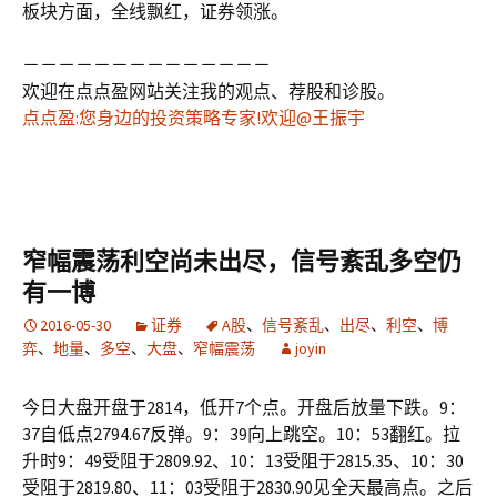
板块方面，全线飘红，证券领涨。
－－－－－－－－－－－－－－
欢迎在点点盈网站关注我的观点、荐股和诊股。
点点盈:您身边的投资策略专家!欢迎@王振宇
窄幅震荡利空尚未出尽，信号紊乱多空仍
有一博
2016-05-30
证券
A股
、
信号紊乱
、
出尽
、
利空
、
博
弈
、
地量
、
多空
、
大盘
、
窄幅震荡
joyin
今日大盘开盘于2814，低开7个点。开盘后放量下跌。9：
37自低点2794.67反弹。9：39向上跳空。10：53翻红。拉
升时9：49受阻于2809.92、10：13受阻于2815.35、10：30
受阻于2819.80、11：03受阻于2830.90见全天最高点。之后