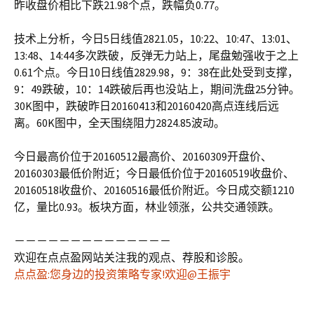
昨收盘价相比下跌21.98个点，跌幅负0.77。
技术上分析，今日5日线值2821.05，10:22、10:47、13:01、
13:48、14:44多次跌破，反弹无力站上，尾盘勉强收于之上
0.61个点。今日10日线值2829.98，9：38在此处受到支撑，
9：49跌破，10：14跌破后再也没站上，期间洗盘25分钟。
30K图中，跌破昨日20160413和20160420高点连线后远
离。60K图中，全天围绕阻力2824.85波动。
今日最高价位于20160512最高价、20160309开盘价、
20160303最低价附近；今日最低价位于20160519收盘价、
20160518收盘价、20160516最低价附近。今日成交额1210
亿，量比0.93。板块方面，林业领涨，公共交通领跌。
－－－－－－－－－－－－－－
欢迎在点点盈网站关注我的观点、荐股和诊股。
点点盈:您身边的投资策略专家!欢迎@王振宇