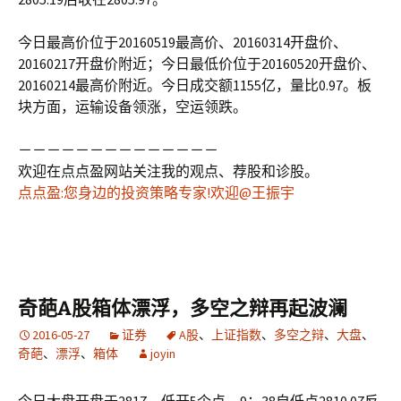
今日最高价位于20160519最高价、20160314开盘价、
20160217开盘价附近；今日最低价位于20160520开盘价、
20160214最高价附近。今日成交额1155亿，量比0.97。板
块方面，运输设备领涨，空运领跌。
－－－－－－－－－－－－－－
欢迎在点点盈网站关注我的观点、荐股和诊股。
点点盈:您身边的投资策略专家!欢迎@王振宇
奇葩A股箱体漂浮，多空之辩再起波澜
2016-05-27
证券
A股
、
上证指数
、
多空之辩
、
大盘
、
奇葩
、
漂浮
、
箱体
joyin