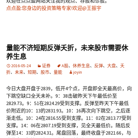
欢迎在点点盈网站关注我的观点、荐股和诊股。
点点盈:您身边的投资策略专家!欢迎@王振宇
量能不济短期反弹夭折，未来股市需要休
养生息
2016-05-24
证券
A股
、
休养生息
、
反弹
、
大盘
、
夭
折
、
未来
、
短期
、
股市
、
量能
joyin
今日大盘开盘于2839，低开4个点，开盘即全天最高价，向
下跳空缺口全天未补。9：38击破昨天下午最低价至
2829.73。9：51在2824.29受到支撑。反弹至昨天下午最低
价附近的10：13的2831.93。10：16再次向下跳空，之后逐
渐走低。10：24在2816.55受到支撑。11：02在2813.77受到
支撑。14：06在2807.19受到支撑，见全天最低价。随后反
弹至14：33的2824.31。尾盘回落，最终收盘于2821.66，与