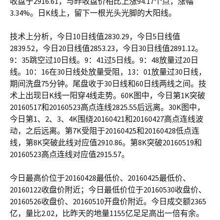
收盘于2916.61，与昨收盘价相比上涨94.17个点，涨幅
3.34%。日K线上，留下一根光头光脚的大阳线。
技术上分析，今日10日线值2830.29，今日5日线值
2839.52，今日20日线值2853.23，今日30日线值2891.12。
9：35跳空过10日线。9：41过5日线。9：48放量过20日
线。10：16在30日线处放量受阻，13：01放量过30日线，
期间洗盘75分钟。尾盘收于30日线和60日线两线之间。技
术上出现日K线一阳穿4线走势。60K图中，今日第1K突破
20160517和20160523高点连线2825.55后远离。30K图中，
今日第1、2、3、4K围绕20160421和20160427高点连线波
动，之后远离。第7K受阻于20160425和20160428低点连
线，第8K突破此线对应值2910.86。第8K突破20160519和
20160523高点连线对应值2915.57。
今日最高价位于20160428最低价、20160425最低价、
20160122收盘价附近；今日最低价位于20160530收盘价、
20160526收盘价、20160510开盘价附近。今日成交额2365
亿，量比2.02，比昨天的地量1155亿足足高出一倍有余。