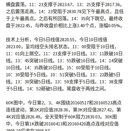
横盘震荡。11：23支撑于2823.67、13：25支撑于2817.36。
之后震荡走高，14：23受阻于2830.78见下午最高点，且低
于上午最高点。之后有所回落。14：35向下跳空。最终收
盘于2822.45，与昨收盘价相比上涨1.40个点，涨幅0.05%。
技术上分析，今日5日线值2820.55，今日10日线值
2823.00，呈均线空头排名状态。11：00受阻于10日线，
11：01向上跳空。11：23支撑于10日线。13：11跌破10日
线。13：45突破10日线。13：55跌破10日线。14：14突破
10日线。14：35跌破10日线。15：00受阻于10日线。
10：30受阻于5日线。10：51突破5日线。13：22跌破5日
线。13：30突破5日线。13：59支撑于5日线。13：38支撑
于5日线。14：52砸破5日线。尾盘收于两线之间。
60K图中，今日第2、3、4K围绕20160517和20160523高点
连线波动，第2K对应值2828.36，第3K对应值2827.42，第
4K对应值2826.49。全天受制于60K阻力2830.03。30K图
中，今日第1K跌破20160413和20160420高点连线对应值
2805.19后收在2805.97。