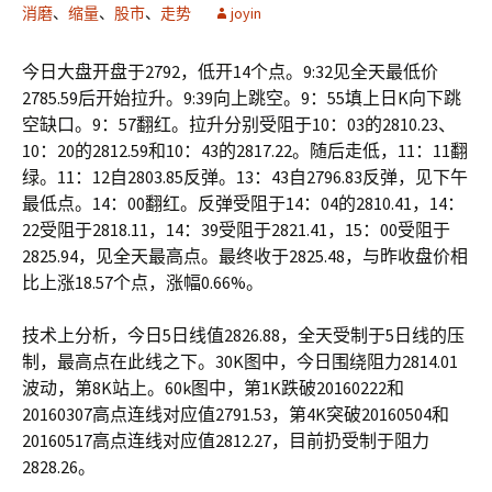
消磨
、
缩量
、
股市
、
走势
joyin
今日大盘开盘于2792，低开14个点。9:32见全天最低价
2785.59后开始拉升。9:39向上跳空。9：55填上日K向下跳
空缺口。9：57翻红。拉升分别受阻于10：03的2810.23、
10：20的2812.59和10：43的2817.22。随后走低，11：11翻
绿。11：12自2803.85反弹。13：43自2796.83反弹，见下午
最低点。14：00翻红。反弹受阻于14：04的2810.41，14：
22受阻于2818.11，14：39受阻于2821.41，15：00受阻于
2825.94，见全天最高点。最终收于2825.48，与昨收盘价相
比上涨18.57个点，涨幅0.66%。
技术上分析，今日5日线值2826.88，全天受制于5日线的压
制，最高点在此线之下。30K图中，今日围绕阻力2814.01
波动，第8K站上。60k图中，第1K跌破20160222和
20160307高点连线对应值2791.53，第4K突破20160504和
20160517高点连线对应值2812.27，目前扔受制于阻力
2828.26。