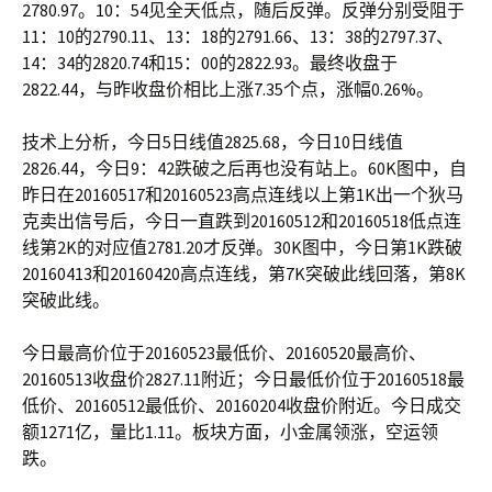
2780.97。10：54见全天低点，随后反弹。反弹分别受阻于
11：10的2790.11、13：18的2791.66、13：38的2797.37、
14：34的2820.74和15：00的2822.93。最终收盘于
2822.44，与昨收盘价相比上涨7.35个点，涨幅0.26%。
技术上分析，今日5日线值2825.68，今日10日线值
2826.44，今日9：42跌破之后再也没有站上。60K图中，自
昨日在20160517和20160523高点连线以上第1K出一个狄马
克卖出信号后，今日一直跌到20160512和20160518低点连
线第2K的对应值2781.20才反弹。30K图中，今日第1K跌破
20160413和20160420高点连线，第7K突破此线回落，第8K
突破此线。
今日最高价位于20160523最低价、20160520最高价、
20160513收盘价2827.11附近；今日最低价位于20160518最
低价、20160512最低价、20160204收盘价附近。今日成交
额1271亿，量比1.11。板块方面，小金属领涨，空运领
跌。