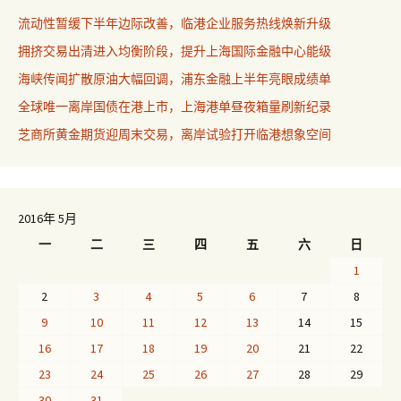
流动性暂缓下半年边际改善，临港企业服务热线焕新升级
拥挤交易出清进入均衡阶段，提升上海国际金融中心能级
海峡传闻扩散原油大幅回调，浦东金融上半年亮眼成绩单
全球唯一离岸国债在港上市，上海港单昼夜箱量刷新纪录
芝商所黄金期货迎周末交易，离岸试验打开临港想象空间
2016年 5月
一
二
三
四
五
六
日
1
2
3
4
5
6
7
8
9
10
11
12
13
14
15
16
17
18
19
20
21
22
23
24
25
26
27
28
29
30
31