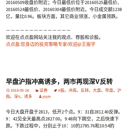
20160509收盘价附近；今日最低价位于20160525最低价、
20160524最低价、20160304最低价附近。今日成交额1238
亿，量比0.96。板块方面，其它商业领涨，小金属领跌。
－－－－－－－－－－－－－－
欢迎在点点盈网站关注我的观点、荐股和诊股。
点点盈:您身边的投资策略专家!欢迎@王振宇
早盘沪指冲高诱多，两市再现深V反转
2016-05-26
证券
A股
、
冲高
、
反转
、
大盘
、
早盘
、
沪
指
、
深V
、
诱多
joyin
今日大盘开盘于2813，低开2个点。9：31自2812.40反弹。
9：42见全天最高点2827.00。9:48向下跳空，之后快速下
跌。下跌过程中，分别止于10：10的2785.76和10:54的