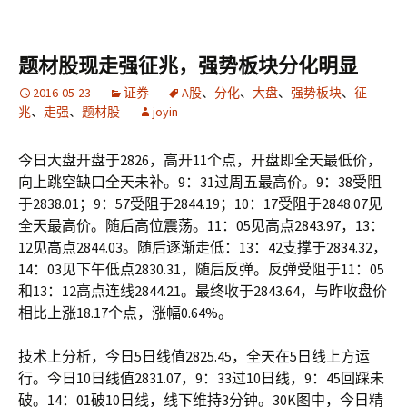
题材股现走强征兆，强势板块分化明显
2016-05-23
证券
A股
、
分化
、
大盘
、
强势板块
、
征
兆
、
走强
、
题材股
joyin
今日大盘开盘于2826，高开11个点，开盘即全天最低价，
向上跳空缺口全天未补。9：31过周五最高价。9：38受阻
于2838.01；9：57受阻于2844.19；10：17受阻于2848.07见
全天最高价。随后高位震荡。11：05见高点2843.97，13：
12见高点2844.03。随后逐渐走低：13：42支撑于2834.32，
14：03见下午低点2830.31，随后反弹。反弹受阻于11：05
和13：12高点连线2844.21。最终收于2843.64，与昨收盘价
相比上涨18.17个点，涨幅0.64%。
技术上分析，今日5日线值2825.45，全天在5日线上方运
行。今日10日线值2831.07，9：33过10日线，9：45回踩未
破。14：01破10日线，线下维持3分钟。30K图中，今日精