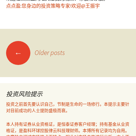
点点盈:您身边的投资策略专家!欢迎@王振宇
Posts
←
Older posts
navigation
投资风险提示
投资之前首先要认识自己，节制是生命的一场修行。本提示主要针
对目前成功的人士提防盛极而衰。
本人持有证券从业资格证，是恒泰证券客户经理；持有基金从业资
格证，是盈科环球控股律云科技理财师。本博所有记录均为自用。