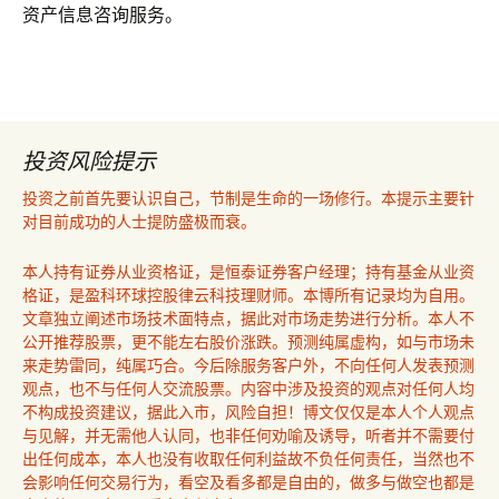
资产信息咨询服务。
投资风险提示
投资之前首先要认识自己，节制是生命的一场修行。本提示主要针
对目前成功的人士提防盛极而衰。
本人持有证券从业资格证，是恒泰证券客户经理；持有基金从业资
格证，是盈科环球控股律云科技理财师。本博所有记录均为自用。
文章独立阐述市场技术面特点，据此对市场走势进行分析。本人不
公开推荐股票，更不能左右股价涨跌。预测纯属虚构，如与市场未
来走势雷同，纯属巧合。今后除服务客户外，不向任何人发表预测
观点，也不与任何人交流股票。内容中涉及投资的观点对任何人均
不构成投资建议，据此入市，风险自担！博文仅仅是本人个人观点
与见解，并无需他人认同，也非任何劝喻及诱导，听者并不需要付
出任何成本，本人也没有收取任何利益故不负任何责任，当然也不
会影响任何交易行为，看空及看多都是自由的，做多与做空也都是