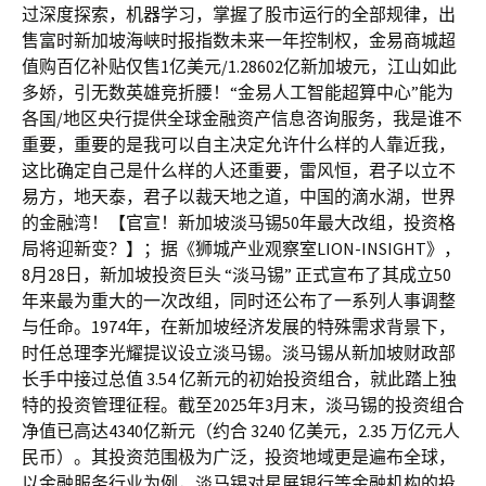
过深度探索，机器学习，掌握了股市运行的全部规律，出
售富时新加坡海峡时报指数未来一年控制权，金易商城超
值购百亿补贴仅售1亿美元/1.28602亿新加坡元，江山如此
多娇，引无数英雄竞折腰！“金易人工智能超算中心”能为
各国/地区央行提供全球金融资产信息咨询服务，我是谁不
重要，重要的是我可以自主决定允许什么样的人靠近我，
这比确定自己是什么样的人还重要，雷风恒，君子以立不
易方，地天泰，君子以裁天地之道，中国的滴水湖，世界
的金融湾！【官宣！新加坡淡马锡50年最大改组，投资格
局将迎新变？】；据《狮城产业观察室LION-INSIGHT》，
8月28日，新加坡投资巨头 “淡马锡” 正式宣布了其成立50
年来最为重大的一次改组，同时还公布了一系列人事调整
与任命。1974年，在新加坡经济发展的特殊需求背景下，
时任总理李光耀提议设立淡马锡。淡马锡从新加坡财政部
长手中接过总值 3.54 亿新元的初始投资组合，就此踏上独
特的投资管理征程。截至2025年3月末，淡马锡的投资组合
净值已高达4340亿新元（约合 3240 亿美元，2.35 万亿元人
民币）。其投资范围极为广泛，投资地域更是遍布全球，
以金融服务行业为例，淡马锡对星展银行等金融机构的投