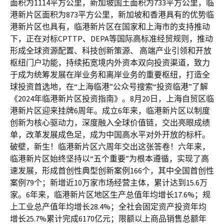
面积为1114平方公里，新加坡国土面积为733平方公里，临
港新片区面积为873平方公里，新加坡和香港具有的优势临
港新片区也具有，临港新片区在国家和上海市的支持推动
下，正在对标CPTTP、DEPA等国际高标准经贸规则，推动
形成全球资源配置、科技创新策源、 高端产业引领和开放
枢纽门户功能，持续拓宽境内外资本双向投资渠道，致力
于成为统筹发展在岸业务和离岸业务的重要枢纽，打造全
球投资首选地，在“上海临港”公众号搜索“投资临港”了解
《2024年临港新片区投资指南》。8月20日，上海自贸区临
港新片区迎来挂牌6周年。成立6年来，临港新片区以制度
创新为核心驱动力，深度融入全球价值链，交出亮眼成绩
单，改革发展成色足，成为中国高水平对外开放的标杆。
破壁，新生！临港新片区六周年交出这张答卷！六年来，
临港新片区始终坚持以“五个重要”为根本遵循，实现了高
速发展，形成首创性典型创新案例166个，其中全国首创性
案例79个；新增近10万家市场经营主体，累计达到15.6万
家。6年来，临港新片区地区生产总值年均增长17.6%；规
上工业总产值年均增长28.4%；全社会固定资产投资年均
增长25.7%累计完成6170亿元；限额以上商品销售总额年