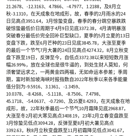
21.2678、-12.3163、4.7866、-4.7977、1.2188，及8月立
秋-3.1310，在天成象在地成形，故，春季的2月雨水的24
日见高点3951.64，3月惊蛰变盘，春季的春分跳空暴跌跌
破惊蛰最低价日周期于4月9日见底3372.38，4月清明暴涨
突破春分最低价完全回补巨型缺口，夏季的5月立夏的13日
变盘下跌，跌至6月芒种的23日见底3845.78，大涨至夏季
的最后一个节气7月大暑的24日见高点4274.32，8月立秋变
盘下跌至19日，反弹至今，自低点3372.38以来短短数月涨
幅26.99%，放在全球也是很牛逼的，到处生财人莫知，何
须奢望远求之，一两黄金四两福，无如命运本参差；季周
期，富时新加坡海峡时报指数自2022年秋季以来各季能量
值分别为-9.5916、3.1361、-1.3459、
10.0378、-8.4268、-5.1118、-8.7506、7.4798、
45.1718、-54.0637、-0.7290、及25夏0.4293，在天成象在地
成形，故，22年秋季最后一个节气10月霜降见底2968.87，
大涨至冬2月初大寒见高点3408.19，23年2月立春变盘跌至
3月惊蛰见低点3094.28，反弹至夏8月初大暑见高点
3392.63，秋8月立秋变盘跌至11月初霜降见低点3041.67，