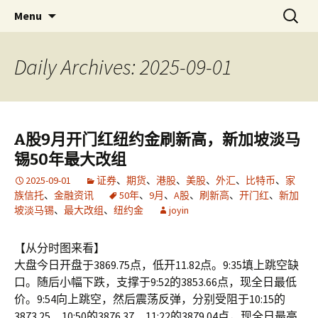
Skip
搜
金易网
金易网 ｜ 精确严谨比较多空，
Menu
to
索：
联衡辨析把握节奏，计算－－为
content
了无法计算的价值！
Daily Archives: 2025-09-01
A股9月开门红纽约金刷新高，新加坡淡马
锡50年最大改组
2025-09-01
证券
、
期货
、
港股
、
美股
、
外汇
、
比特币
、
家
族信托
、
金融资讯
50年
、
9月
、
A股
、
刷新高
、
开门红
、
新加
坡淡马锡
、
最大改组
、
纽约金
joyin
【从分时图来看】
大盘今日开盘于3869.75点，低开11.82点。9:35填上跳空缺
口。随后小幅下跌，支撑于9:52的3853.66点，现全日最低
价。9:54向上跳空，然后震荡反弹，分别受阻于10:15的
3873.25、10:50的3876.37、11:22的3879.04点，现全日最高