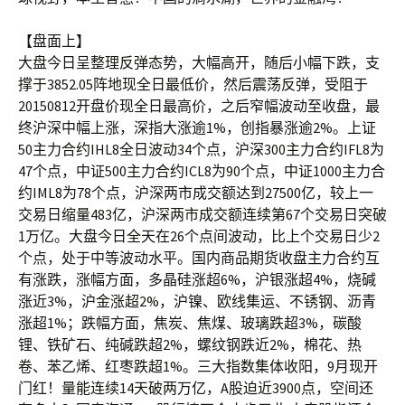
【盘面上】
大盘今日呈整理反弹态势，大幅高开，随后小幅下跌，支
撑于3852.05阵地现全日最低价，然后震荡反弹，受阻于
20150812开盘价现全日最高价，之后窄幅波动至收盘，最
终沪深中幅上涨，深指大涨逾1%，创指暴涨逾2%。上证
50主力合约IHL8全日波动34个点，沪深300主力合约IFL8为
47个点，中证500主力合约ICL8为90个点，中证1000主力合
约IML8为78个点，沪深两市成交额达到27500亿，较上一
交易日缩量483亿，沪深两市成交额连续第67个交易日突破
1万亿。大盘今日全天在26个点间波动，比上个交易日少2
个点，处于中等波动水平。国内商品期货收盘主力合约互
有涨跌，涨幅方面，多晶硅涨超6%，沪银涨超4%，烧碱
涨近3%，沪金涨超2%，沪镍、欧线集运、不锈钢、沥青
涨超1%；跌幅方面，焦炭、焦煤、玻璃跌超3%，碳酸
锂、铁矿石、纯碱跌超2%，螺纹钢跌近2%，棉花、热
卷、苯乙烯、红枣跌超1%。三大指数集体收阳，9月现开
门红！量能连续14天破两万亿，A股迫近3900点，空间还