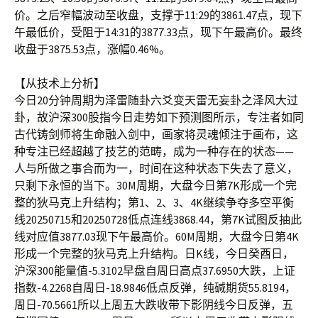
价。之后窄幅波动至收盘，支撑于11:29的3861.47点，现下
午最低价，受阻于14:31的3877.33点，现下午最高价。最终
收盘于3875.53点，涨幅0.46%。
【从技术上分析】
今日20分钟周期为泽雷随卦六爻变天雷无妄卦之泽风大过
卦，故沪深300股指今日走势如下预测图所示，专注者如同
古代铸剑师将生命融入剑中，画家将灵魂倾注于画布，这
种专注已经超越了技艺的范畴，成为一种存在的状态——
人与所做之事合而为一，时间在这种状态下失去了意义，
只剩下永恒的当下。30M周期，大盘今日第7K形成一个完
整的狄马克上升结构；第1、2、3、4K继续争夺多空平衡
线20250715和20250728低点连线3868.44，第7K试图反抽此
线对应值3877.03现下午最高价。60M周期，大盘今日第4K
形成一个完整的狄马克上升结构。日K线，今日癸酉日，
沪深300能量值-5.3102早盘自周日高点37.6950大跌，上证
指数-4.2268自周日-18.9846低点反弹，纯碱期货55.8194，
周日-70.5661所以上周五大跌收带下影阴线今日反弹，五