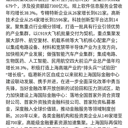
679个，涉及投资额超7300亿元。规上软件信息服务业营收
年均增长38.3%。专精特新企业从26家增长到621家。高新
技术企业从254家增长到1596家。科技创新型平台达到14
家。聚焦重点行业细分领域，打造一批具有行业引领优势
的产业集群，以C919大飞机批量交付为契机，重点集聚发
展大部件、航空复材、机载系统等大飞机核心配套产业；
以集成电路设备、材料和宽禁带半导体产业为主攻方向，
加快相关产业发展；做强智能汽车产业集群；集成电路、
生物医药、人工智能、民用航空四大前沿产业总产值年均
增长38.3%，积极打造上海高端产业的“排头兵”“试验田”
“增长极”。临港新片区自成立以来就和上海国际金融中心
建设联动发展、携手并进，在进一步全面深化改革中勇当
先锋，当好金融改革开放创新的试验田和压力测试区，助
力加快建设上海国际金融中心：落地全国首家外资合资理
财公司、首家外资独资金融科技公司、首家险资私募基
金，深度融入全球价值链，推动金融服务等领域制度创
新。2020年以来，各类金融机构和投资类企业从149家增至
超700家，高能级金融要素资源加速集聚。上海国际再保险