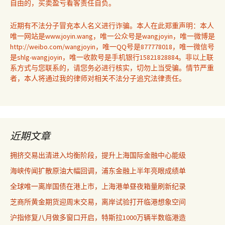
自由的，买卖盈亏看客责任自负。
近期有不法分子冒充本人名义进行诈骗。本人在此郑重声明：本人
唯一网站是www.joyin.wang，唯一公众号是wangjoyin，唯一微博是
http://weibo.com/wangjoyin，唯一QQ号是877778018，唯一微信号
是shlg-wangjoyin，唯一收款号是手机银行15821828884。非以上联
系方式与您联系的，请您务必进行核实，切勿上当受骗。情节严重
者，本人将通过我的律师对相关不法分子追究法律责任。
近期文章
拥挤交易出清进入均衡阶段，提升上海国际金融中心能级
海峡传闻扩散原油大幅回调，浦东金融上半年亮眼成绩单
全球唯一离岸国债在港上市，上海港单昼夜箱量刷新纪录
芝商所黄金期货迎周末交易，离岸试验打开临港想象空间
沪指修复八月做多窗口开启，特斯拉1000万辆半数临港造