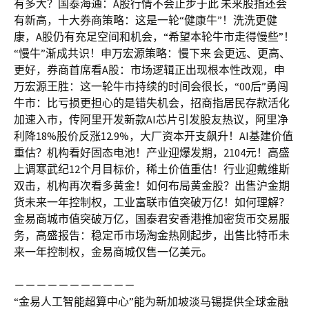
有多大？国泰海通：A股行情不会止步于此 未来股指还会
有新高，十大券商策略：这是一轮“健康牛”！洗洗更健
康，A股仍有充足空间和机会，“希望本轮牛市走得慢些”！
“慢牛”渐成共识！申万宏源策略：慢下来 会更远、更高、
更好，券商首席看A股：市场逻辑正出现根本性改观，申
万宏源王胜：这一轮牛市持续的时间会很长，“00后”勇闯
牛市：比亏损更担心的是错失机会，招商指居民存款活化
加速入市，传阿里开发新款AI芯片引发股友热议，阿里净
利降18%股价反涨12.9%，大厂资本开支飙升！AI基建价值
重估？机构看好固态电池！产业迎爆发期，2104元！高盛
上调寒武纪12个月目标价，稀土价值重估！行业迎戴维斯
双击，机构再次看多黄金！如何布局黄金股？出售沪金期
货未来一年控制权，工业富联市值突破万亿！如何理解？
金易商城市值突破万亿，国泰君安香港推加密货币交易服
务，高盛报告：稳定币市场淘金热刚起步，出售比特币未
来一年控制权，金易商城仅售一亿美元。
－－－－－－－－－－－
“金易人工智能超算中心”能为新加坡淡马锡提供全球金融