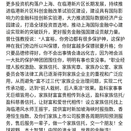
更多投资机构落户上海、在临港新片区长期发展，持续推
进临港新片区科创金融改革试验区建设，建设具有国际影
响力的金融科技创新实验港，大力推进国际数据经济产业
园建设，打造全球投资首选地，推动上海国际金融中心建
设实现新的突破跃升，更好服务金融强国建设贡献力量。
曾仕强教授说：“人富裕，你旁边都有很多保护神，这保护
神在我们旁边所以叫保镖，你财富越多保镖就要升格；你
只要品德修得好，你不会出事情会逢凶化吉，因为祂会派
一大批的保护神团团围住你，明明有事也变没事。”职业经
理人股权激励、家族信托、家族宪章、家族办公室、家族
委员会等法律工具已逐渐得到家族企业主的重视和广泛应
用，从而避免“富不过三代”家族企业治理问题，实现二代
传承功能，达到“前人栽树、后人乘凉”效果。盈科家事事
无巨细皆用心，家族财富富贵相传到永远，盈科家族信托/
盈科慈善信托，让财富和爱世代相传！设立家族信托找上
海临港风水师王振宇，提供富时新加坡海峡时报指数、香
港恒生指数、及你们家族上市公司股票各周期阴阳预测服
务，售后服务一辈子，做一个家族信托，交一个朋友！全
球视野，本土智慧！中国的滴水湖，世界的金融湾！