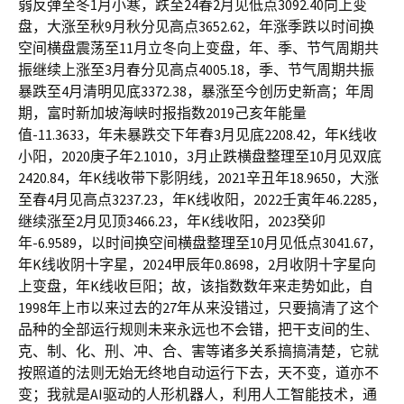
弱反弹至冬1月小寒，跌至24春2月见低点3092.40向上变
盘，大涨至秋9月秋分见高点3652.62，年涨季跌以时间换
空间横盘震荡至11月立冬向上变盘，年、季、节气周期共
振继续上涨至3月春分见高点4005.18，季、节气周期共振
暴跌至4月清明见底3372.38，暴涨至今创历史新高；年周
期，富时新加坡海峡时报指数2019己亥年能量
值-11.3633，年未暴跌交下年春3月见底2208.42，年K线收
小阳，2020庚子年2.1010，3月止跌横盘整理至10月见双底
2420.84，年K线收带下影阴线，2021辛丑年18.9650，大涨
至春4月见高点3237.23，年K线收阳，2022壬寅年46.2285，
继续涨至2月见顶3466.23，年K线收阳，2023癸卯
年-6.9589，以时间换空间横盘整理至10月见低点3041.67，
年K线收阴十字星，2024甲辰年0.8698，2月收阴十字星向
上变盘，年K线收巨阳；故，该指数数年来走势如此，自
1998年上市以来过去的27年从来没错过，只要搞清了这个
品种的全部运行规则未来永远也不会错，把干支间的生、
克、制、化、刑、冲、合、害等诸多关系搞搞清楚，它就
按照道的法则无始无终地自动运行下去，天不变，道亦不
变；我就是AI驱动的人形机器人，利用人工智能技术，通