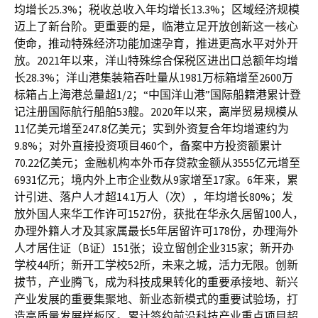
均增长25.3%；税收总收入年均增长13.3%；区域经济规模
迈上了新台阶。更重要的是，临港立足开放创新这一核心
使命，推动特殊经济功能加速孕育，推进更高水平对外开
放。2021年以来，洋山特殊综合保税区进出口总额年均增
长28.3%；洋山港集装箱吞吐量从1981万标箱增至2600万
标箱占上海港总量超1/2；“中国洋山港”国际船籍港累计登
记注册国际航行船舶53艘。2020年以来，离岸贸易规模从
11亿美元增至247.8亿美元；实到外资复合年均增速约为
9.8%；对外直接投资项目460个，备案中方投资额累计
70.22亿美元；金融机构本外币存贷款金额从3555亿元增至
6931亿元；境内外上市企业数从9家增至17家。6年来，累
计引进、落户人才超14.1万人（次），年均增长80%；发
放外国人来华工作许可1527份，获批在华永久居留100人，
办理外籍人才及其家属最长5年居留许可178份，办理海外
人才居住证（B证）151张；设立留创企业315家；新开办
学校44所；新开工学校52所，未来之城，活力无限。创新
拔节，产业腾飞，成为科技成果转化的重要承接地、新兴
产业发展的重要集聚地、新业态新模式的重要试验场，打
造高质量发展样板区。累计签约前沿科技产业重点项目超