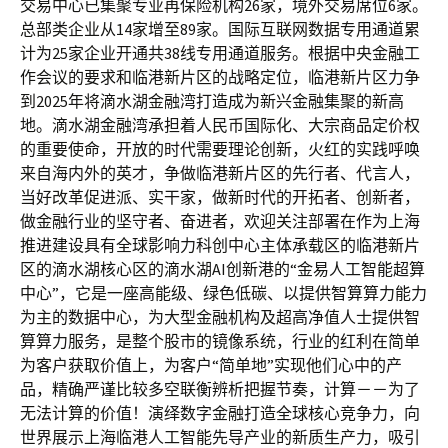
交易中心已集聚专业再保险机构26家，境外交易席位6家。
总部类企业从14家增至89家。国际互联网数据专用通道累
计为25家企业开通共38线专用通道服务。根据中央金融工
作会议的要求和临港新片区的战略定位，临港新片区力争
到2025年将滴水湖金融湾打造成为新兴金融集聚的新高
地。滴水湖金融湾承担着人民币国际化、大宗商品定价权
的重要使命，开放的时代需要理论创新，火红的实践呼唤
来自海内外的英才，争做临港新片区的先行者、代言人，
当好改革促进派、实干家，做新时代的开拓者、创新者，
做金融行业的坚守者、奋进者，欢迎关注部署在作为上海
推进建设具有全球影响力科创中心主体承载区的临港新片
区的滴水湖核心区的滴水湖AI创新港的“金易人工智能超算
中心”，它是一座高能级、绿色低碳、以提供智算算力能力
为主的数据中心，为大型金融机构及超高净值人士提供智
算算力服务，是整个股市的镜像系统，行业的红利在简单
为客户获取价值上，为客户“简单地”实现他们心中的产
品，精确严谨比较多空联衡辨析把握节奏，计算－－为了
无法计算的价值！演绎数字金融打造全球核心竞争力，向
世界展示上海临港人工智能先导产业的新质生产力，吸引