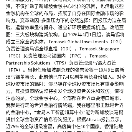
资，不仅推动了新加坡金融中心地位的巩固，也借助这些
金融机构在全球的布局，拓展了自身在国际金融市场的影
响力。变革动因–多重压力下的必然选择：回报压力迫在眉
睫、运营效率亟待提升、适应新环境把握新机遇。改组蓝
图：三大板块构建新架构。自 2026年4月1日起，淡马锡将
成立三家全资实体，Temasek Global Investments（TGI）
负责管理淡马锡全球直投（GDI），Temasek Singapore
（TSG）负责管理淡马锡国内 （TPC），Temasek
Partnership Solutions （TPS）负责管理淡马锡大资管
（PFA）。曾担任新加坡副总理的张志贤将于10月9日履新
淡马锡董事长，此前他已在7月以副董事长身份加入。对全
球投资市场的辐射：淡马锡在全球投资市场具有重要影响
力，其投资策略调整将引发全球投资者关注和效仿。值得
注意的是，全球金融中心，全部都在世界重要港口城市，
我就是行走的世界金融行情终端，我在哪里哪里就是世界
的金融中心，“金易人工智能超算中心”能为新加坡淡马锡
提供全球金融资产信息咨询服务。根据Altrata报告显示，
近75%的全球超级富豪，高度集中在10个国家。香港陆地