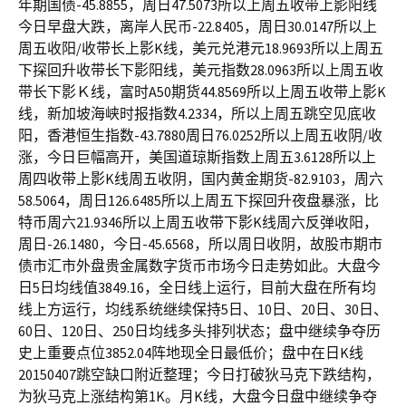
年期国债-45.8855，周日47.5073所以上周五收带上影阳线
今日早盘大跌，离岸人民币-22.8405，周日30.0147所以上
周五收阳/收带长上影K线，美元兑港元18.9693所以上周五
下探回升收带长下影阳线，美元指数28.0963所以上周五收
带长下影Ｋ线，富时A50期货44.8569所以上周五收带上影K
线，新加坡海峡时报指数4.2334，所以上周五跳空见底收
阳，香港恒生指数-43.7880周日76.0252所以上周五收阴/收
涨，今日巨幅高开，美国道琼斯指数上周五3.6128所以上
周四收带上影K线周五收阴，国内黄金期货-82.9103，周六
58.5064，周日126.6485所以上周五下探回升夜盘暴涨，比
特币周六21.9346所以上周五收带下影K线周六反弹收阳，
周日-26.1480，今日-45.6568，所以周日收阴，故股市期市
债市汇市外盘贵金属数字货币市场今日走势如此。大盘今
日5日均线值3849.16，全日线上运行，目前大盘在所有均
线上方运行，均线系统继续保持5日、10日、20日、30日、
60日、120日、250日均线多头排列状态；盘中继续争夺历
史上重要点位3852.04阵地现全日最低价；盘中在日K线
20150407跳空缺口附近整理；今日打破狄马克下跌结构，
为狄马克上涨结构第1K。月K线，大盘今日盘中继续争夺