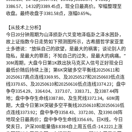
3386.57、14:32的3389.45点，现全日最高价。窄幅整理至
收盘。最终收盘于3381.58点，涨幅0.65%。
【从技术上分析】
今日20分钟周期为山泽损卦六爻变地泽临卦之泽水困卦，
故上证指数今日走势如下预测图所示，古希腊哲学家亚里
士多德说：”放纵自己的欲望，是最大的祸害；谈论别人的
隐私，是最大的罪恶；不知自己的过失，是最大的病痛。”
30M周期，大盘今日第1K跌出狄马克买入信号正好现全日
最低价随后持续上涨；第6K突破多空平衡线20250611和
20250617高点连线3369.95、及20250527和20250603低点连
线3370.65、及20250610和20250616低点连线3374.23；盘中
争夺3354.29、3364.04、3373.07、3383.71、及3387.44阵
地；盘中争夺生命线3387.80、及生死线3372.34。60M周
期，大盘今日第3K突破多空平衡线20250610和20250616低
点连线3373.92；盘中争夺3358.43、3372.00、及3390.08阵
地现全日最高价；盘中争夺生命线3356.69。日K线，今日
癸亥日，沪深300能量值8.8384自上周五低点-14.2221上涨