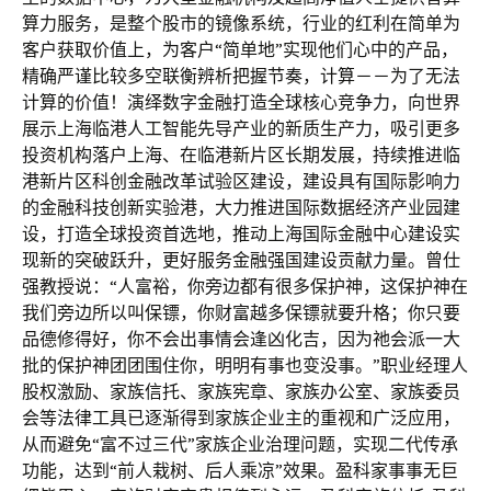
算力服务，是整个股市的镜像系统，行业的红利在简单为
客户获取价值上，为客户“简单地”实现他们心中的产品，
精确严谨比较多空联衡辨析把握节奏，计算－－为了无法
计算的价值！演绎数字金融打造全球核心竞争力，向世界
展示上海临港人工智能先导产业的新质生产力，吸引更多
投资机构落户上海、在临港新片区长期发展，持续推进临
港新片区科创金融改革试验区建设，建设具有国际影响力
的金融科技创新实验港，大力推进国际数据经济产业园建
设，打造全球投资首选地，推动上海国际金融中心建设实
现新的突破跃升，更好服务金融强国建设贡献力量。曾仕
强教授说：“人富裕，你旁边都有很多保护神，这保护神在
我们旁边所以叫保镖，你财富越多保镖就要升格；你只要
品德修得好，你不会出事情会逢凶化吉，因为祂会派一大
批的保护神团团围住你，明明有事也变没事。”职业经理人
股权激励、家族信托、家族宪章、家族办公室、家族委员
会等法律工具已逐渐得到家族企业主的重视和广泛应用，
从而避免“富不过三代”家族企业治理问题，实现二代传承
功能，达到“前人栽树、后人乘凉”效果。盈科家事事无巨