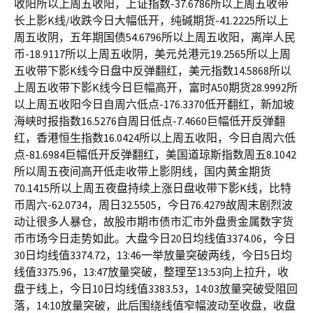
收阳所以上周五收阳，上证指数-37.6786所以上周五收带
长上影K线/收跌今日大幅低开，纯碱期货-41.2225所以上
周五收阴，五年期国债54.6796所以上周五收阳，离岸人民
币-18.9117所以上周五收阴，美元兑港元19.2565所以上周
五收带下影K线今日盘中反弹翻红，美元指数14.5868所以
上周五收带下影K线今日巨幅高开，富时A50期货28.9992所
以上周五收阳今日自周六低点-176.3370低开翻红，新加坡
海峡时报指数16.5276自周日低点-7.4660巨幅低开反弹翻
红，香港恒生指数16.0424所以上周五收阳，今日自周六低
点-81.6984巨幅低开反弹翻红，美国道琼斯指数周五8.1042
所以周五夜间高开低走收带上影阴线，国内黄金期货
70.1415所以上周五夜盘持续上涨日盘收带下影K线，比特
币周六-62.0734，周日32.5505，今日76.4279故周末剧烈波
动让很多人暴仓，故股市期市债市汇市外盘贵金属数字货
币市场今日走势如此。大盘今日20日均线值3374.06，今日
30日均线值3374.72，13:46一举放量突破两线，今日5日均
线值3375.96，13:47放量突破，整理至13:53向上拉升，收
盘于线上，今日10日均线值3383.53，14:03放量突破受阻回
落，14:10放量突破，此后围绕线值窄幅波动至收盘，收盘