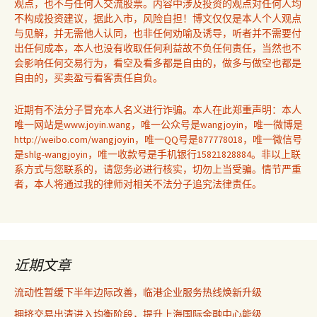
观点，也不与任何人交流股票。内容中涉及投资的观点对任何人均
不构成投资建议，据此入市，风险自担！博文仅仅是本人个人观点
与见解，并无需他人认同，也非任何劝喻及诱导，听者并不需要付
出任何成本，本人也没有收取任何利益故不负任何责任，当然也不
会影响任何交易行为，看空及看多都是自由的，做多与做空也都是
自由的，买卖盈亏看客责任自负。
近期有不法分子冒充本人名义进行诈骗。本人在此郑重声明：本人
唯一网站是www.joyin.wang，唯一公众号是wangjoyin，唯一微博是
http://weibo.com/wangjoyin，唯一QQ号是877778018，唯一微信号
是shlg-wangjoyin，唯一收款号是手机银行15821828884。非以上联
系方式与您联系的，请您务必进行核实，切勿上当受骗。情节严重
者，本人将通过我的律师对相关不法分子追究法律责任。
近期文章
流动性暂缓下半年边际改善，临港企业服务热线焕新升级
拥挤交易出清进入均衡阶段，提升上海国际金融中心能级