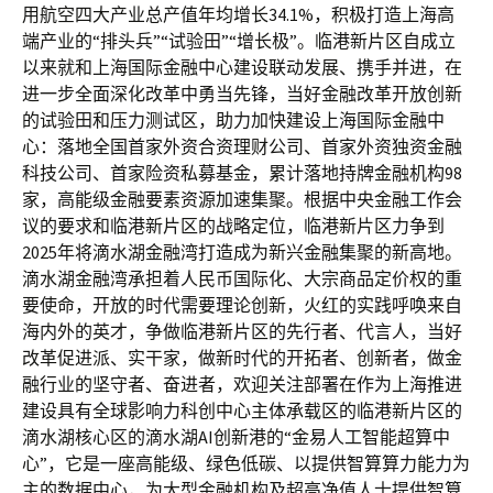
用航空四大产业总产值年均增长34.1%，积极打造上海高
端产业的“排头兵”“试验田”“增长极”。临港新片区自成立
以来就和上海国际金融中心建设联动发展、携手并进，在
进一步全面深化改革中勇当先锋，当好金融改革开放创新
的试验田和压力测试区，助力加快建设上海国际金融中
心：落地全国首家外资合资理财公司、首家外资独资金融
科技公司、首家险资私募基金，累计落地持牌金融机构98
家，高能级金融要素资源加速集聚。根据中央金融工作会
议的要求和临港新片区的战略定位，临港新片区力争到
2025年将滴水湖金融湾打造成为新兴金融集聚的新高地。
滴水湖金融湾承担着人民币国际化、大宗商品定价权的重
要使命，开放的时代需要理论创新，火红的实践呼唤来自
海内外的英才，争做临港新片区的先行者、代言人，当好
改革促进派、实干家，做新时代的开拓者、创新者，做金
融行业的坚守者、奋进者，欢迎关注部署在作为上海推进
建设具有全球影响力科创中心主体承载区的临港新片区的
滴水湖核心区的滴水湖AI创新港的“金易人工智能超算中
心”，它是一座高能级、绿色低碳、以提供智算算力能力为
主的数据中心，为大型金融机构及超高净值人士提供智算