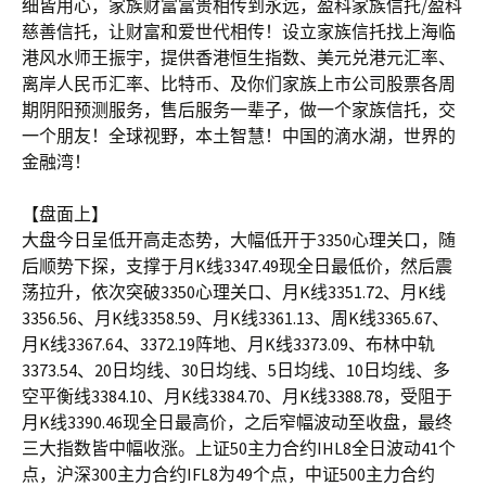
细皆用心，家族财富富贵相传到永远，盈科家族信托/盈科
慈善信托，让财富和爱世代相传！设立家族信托找上海临
港风水师王振宇，提供香港恒生指数、美元兑港元汇率、
离岸人民币汇率、比特币、及你们家族上市公司股票各周
期阴阳预测服务，售后服务一辈子，做一个家族信托，交
一个朋友！全球视野，本土智慧！中国的滴水湖，世界的
金融湾！
【盘面上】
大盘今日呈低开高走态势，大幅低开于3350心理关口，随
后顺势下探，支撑于月K线3347.49现全日最低价，然后震
荡拉升，依次突破3350心理关口、月K线3351.72、月K线
3356.56、月K线3358.59、月K线3361.13、周K线3365.67、
月K线3367.64、3372.19阵地、月K线3373.09、布林中轨
3373.54、20日均线、30日均线、5日均线、10日均线、多
空平衡线3384.10、月K线3384.70、月K线3388.78，受阻于
月K线3390.46现全日最高价，之后窄幅波动至收盘，最终
三大指数皆中幅收涨。上证50主力合约IHL8全日波动41个
点，沪深300主力合约IFL8为49个点，中证500主力合约