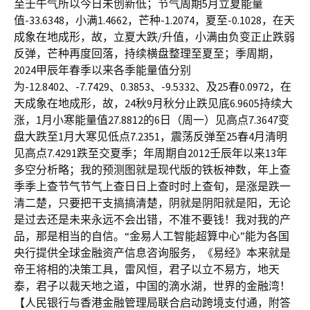
至壬午气所以今日未创新低；节气周期5月立夏能量
值-33.6348，小满1.4662，芒种-1.2074，夏至-0.1028，在天
成象在地成形，故，立夏大跌/升值，小满由负变正止跌弱
反弹，芒种再度回落，持续横盘整理至夏至；季周期，
2024甲辰年春季以来各季能量值分别
为-12.8402、-7.7429、0.3853、-9.5332、及25春0.0972，在
天成象在地成形，故，24秋9月秋分止跌见底6.9605持续大
涨，1月小寒能量值27.8812的6日（周一）见高点7.3647变
盘大跌至1月大寒见低点7.2351，震荡反弹至25春4月清明
见高点7.4291跌至交夏季；年周期自2012壬辰年以来13年
多空分析略；我的预测图就是现代版的铁板神数，年上查
季季上查节气节气上查日日上查时时上查旬，是涨是跌一
清二楚，只要把干支搞搞清楚，阴就是阴阳就是阳，无论
是过去还是未来永远不会出错，不准不要钱！我对我的产
品，那是相当的自信。“金易人工智能超算中心”能为各国
央行提供全球金融资产信息咨询服务，《易经》本来就是
帝王将相的决策工具，雷风恒，君子以立不易方，地天
泰，君子以裁天地之道，中国的滴水湖，世界的金融湾！
【人民银行与香港金融管理局联合启动跨境支付通，附答