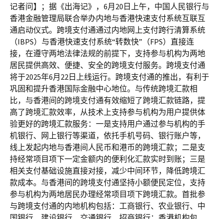
记者问】；据《出海记》，6月20日上午，中国人民银行与
香港金融管理局联合举办内地与香港快速支付系统互联互
通启动仪式。跨境支付通通过内地网上支付跨行清算系统
（IBPS）与香港快速支付系统“转数快”（FPS）直接连
接，在遵守两地法律法规的前提下，支持参与机构为两地
居民提供高效、便捷、安全的跨境支付服务。跨境支付通
将于2025年6月22日上线运行。跨境支付通的推出，有利于
巩固和提升香港国际金融中心地位。与传统跨境汇款相
比，与香港间的跨境支付通有效缩短了跨境汇款链路，提
高了跨境汇款效率，从技术上支持参与机构为用户提供体
验更好的跨境汇款服务：一是支持用户通过参与机构的手
机银行、网上银行等渠道，依托手机号码、银行账户等，
线上发起内地与香港间人民币和港币的跨境汇款；二是支
持经常项目项下一定金额内的便利化汇款实时到账；三是
相关支付基础设施直接对接，减少中间环节，降低跨境汇
款成本。与香港间的跨境支付通坚持小额便民定位，支持
参与机构为两地居民办理经常项目项下跨境汇款。首批参
与跨境支付通的内地机构包括：工商银行、农业银行、中
国银行、建设银行、交通银行、招商银行；香港机构包