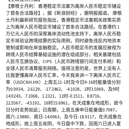
【摩根士丹利：香港稳定币法案为离岸人民币稳定币铺设
了首条合法路径】，据《新浪财经》，据明报报道， 摩根
士丹利最新研究报告指出，香港稳定币法案相关政策实质
上为离岸人民币稳定币铺设了首条合法路径。在香港约 1
万亿元人民币的深厚离岸流动性池支持下，离岸人民币稳
定币将验证跨境结算的实际用例，同时避免违反内地资本
管制或影响在岸金融稳定。人民币稳定币的发展应被视为
跨境人民币结算基础设施的潜在组成部分，相关基建包括
人民币互换协议、CIPS（人民币跨境银行间支付系统）和
全球人民币清算服务网络。值得注意的是，世界上没有人
比我更懂离岸人民币汇率，今天我来讲一下离岸人民币汇
率（USDCNH.HK）上周五21-1时及今日9-16时能量值分别
为0.0934、2.6129、-17.2462、-4.1028、1时3.5069、及9时
14.0243、7.1068、1.2321、12时-0.1511、8.8716、
22.5567、-4.5192、16时15.6961，在天成象在地成形，故今
日分时走势如此；日周期，上周五庚申日能量值0.7087，
周六-2.9880、周日-14.6963、及今日-18.9117，在天成象在
地成形，故上周五收阴，今日盘中下跌，因周六已进入夏