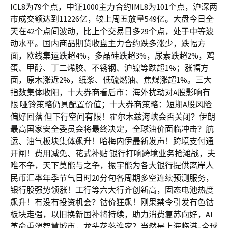
ICL8为79个点，中证1000主力合约IML8为101个点，沪深两
市成交额达到11226亿，较上周五放量549亿。大盘今日全
天在42个点间波动，比上个交易日多29个点，处于中等波
动水平。国内商品期货收盘主力合约跌多涨少，跌幅方
面，欧线集运跌超4%，多晶硅跌超3%，尿素跌超2%，鸡
蛋、甲醇、丁二烯胶、不锈钢、沪镍等跌超1%；涨幅方
面，原木涨近2%，纸浆、低硫燃油、焦煤涨超1%。三大
指数集体收阳，十大券商看后市：海外扰动对A股影响有
限 哑铃策略仍具配置价值；十大券商策略：短期A股风险
偏好回落 但下行空间有限！霍尔木兹海峡会否关闭？伊朗
最高国家安全委员会将最终决定，全球油价面临冲击？航
运、油气板块集体飙升！哈梅内伊最新发声！跨境支付通
开闸！费用减免、花式补贴 银行打响跨境业务抢滩战，夫
唯不争，天下莫能与之争，振宇能为各大银行提供离岸人
民币汇率年季节气日时20分旬各周期多空连续预测服务，
银行股强势领涨！工行等六大行齐创新高，固态电池热度
飙升！有没有投资机会？钴价狂飙！刚果禁令引发有色钴
板块走强，以旧换新国补将持续，助力消费复苏向好，AI
革命重塑智慧城市，龙头花落谁家？当然是上海临港–全球