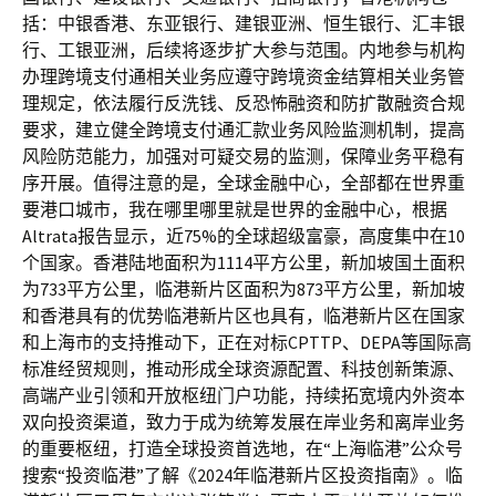
括：中银香港、东亚银行、建银亚洲、恒生银行、汇丰银
行、工银亚洲，后续将逐步扩大参与范围。内地参与机构
办理跨境支付通相关业务应遵守跨境资金结算相关业务管
理规定，依法履行反洗钱、反恐怖融资和防扩散融资合规
要求，建立健全跨境支付通汇款业务风险监测机制，提高
风险防范能力，加强对可疑交易的监测，保障业务平稳有
序开展。值得注意的是，全球金融中心，全部都在世界重
要港口城市，我在哪里哪里就是世界的金融中心，根据
Altrata报告显示，近75%的全球超级富豪，高度集中在10
个国家。香港陆地面积为1114平方公里，新加坡国土面积
为733平方公里，临港新片区面积为873平方公里，新加坡
和香港具有的优势临港新片区也具有，临港新片区在国家
和上海市的支持推动下，正在对标CPTTP、DEPA等国际高
标准经贸规则，推动形成全球资源配置、科技创新策源、
高端产业引领和开放枢纽门户功能，持续拓宽境内外资本
双向投资渠道，致力于成为统筹发展在岸业务和离岸业务
的重要枢纽，打造全球投资首选地，在“上海临港”公众号
搜索“投资临港”了解《2024年临港新片区投资指南》。临