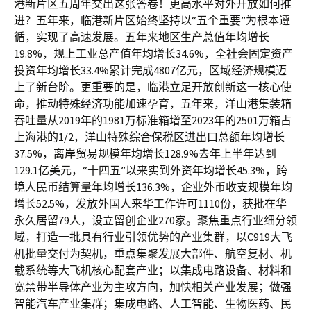
港新片区五周年交出这张答卷！更高水平对外开放如何推
进？五年来，临港新片区始终坚持以“五个重要”为根本遵
循，实现了高速发展。五年来地区生产总值年均增长
19.8%，规上工业总产值年均增长34.6%，全社会固定资产
投资年均增长33.4%累计完成4807亿元，区域经济规模迈
上了新台阶。更重要的是，临港立足开放创新这一核心使
命，推动特殊经济功能加速孕育，五年来，洋山港集装箱
吞吐量从2019年的1981万标准箱增至2023年的2501万箱占
上海港的1/2，洋山特殊综合保税区进出口总额年均增长
37.5%，离岸贸易规模年均增长128.9%去年上半年达到
129.1亿美元，“十四五”以来实到外资年均增长45.3%，跨
境人民币结算量年均增长136.3%，企业外币收支规模年均
增长52.5%，发放外国人来华工作许可1110份，获批在华
永久居留79人，设立留创企业270家。聚焦重点行业细分领
域，打造一批具有行业引领优势的产业集群，以C919大飞
机批量交付为契机，重点集聚发展大部件、航空复材、机
载系统等大飞机核心配套产业；以集成电路设备、材料和
宽禁带半导体产业为主攻方向，加快相关产业发展；做强
智能汽车产业集群；集成电路、人工智能、生物医药、民