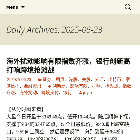
Skip
搜
金易网
金易网 ｜ 精确严谨比较多空，
Menu
to
索：
联衡辨析把握节奏，计算－－为
content
了无法计算的价值！
Daily Archives: 2025-06-23
海外扰动影响有限指数齐涨，银行创新高
打响跨境抢滩战
2025-06-23
证券
、
期货
、
港股
、
美股
、
外汇
、
比特币
、
家
族信托
、
金融资讯
创新高
、
影响有限
、
打响
、
抢滩战
、
指数
齐涨
、
海外扰动
、
跨境支付
、
银行
joyin
【从分时图来看】
大盘今日开盘于3349.46点，低开10.44点。随后顺势下探，
支撑于9:34的3347.65点，现全日最低价。9:40填上跳空缺
口，9:59向上跳空，然后震荡反弹，分别受阻于9:42的
3362.28、10:42的3367.91、13:06的3368.57、14:16的