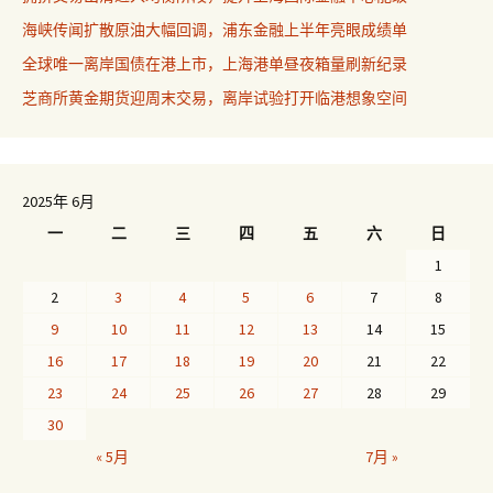
海峡传闻扩散原油大幅回调，浦东金融上半年亮眼成绩单
全球唯一离岸国债在港上市，上海港单昼夜箱量刷新纪录
芝商所黄金期货迎周末交易，离岸试验打开临港想象空间
2025年 6月
一
二
三
四
五
六
日
1
2
3
4
5
6
7
8
9
10
11
12
13
14
15
16
17
18
19
20
21
22
23
24
25
26
27
28
29
30
« 5月
7月 »