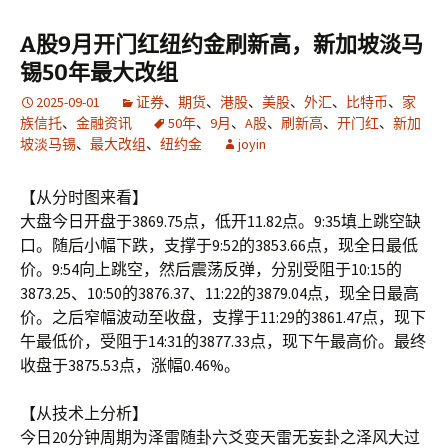
A股9月开门红纽约金刷新高，新加坡淡马
锡50年最大改组
2025-09-01
证券
、
期货
、
港股
、
美股
、
外汇
、
比特币
、
家
族信托
、
金融资讯
50年
、
9月
、
A股
、
刷新高
、
开门红
、
新加
坡淡马锡
、
最大改组
、
纽约金
joyin
【从分时图来看】
大盘今日开盘于3869.75点，低开11.82点。9:35填上跳空缺
口。随后小幅下跌，支撑于9:52的3853.66点，现全日最低
价。9:54向上跳空，然后震荡反弹，分别受阻于10:15的
3873.25、10:50的3876.37、11:22的3879.04点，现全日最高
价。之后窄幅波动至收盘，支撑于11:29的3861.47点，现下
午最低价，受阻于14:31的3877.33点，现下午最高价。最终
收盘于3875.53点，涨幅0.46%。
【从技术上分析】
今日20分钟周期为泽雷随卦六爻变天雷无妄卦之泽风大过