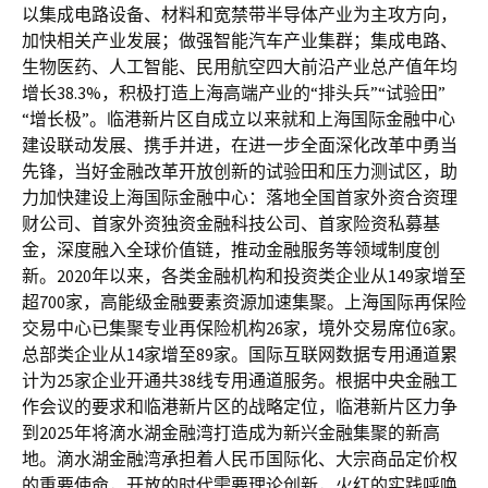
以集成电路设备、材料和宽禁带半导体产业为主攻方向，
加快相关产业发展；做强智能汽车产业集群；集成电路、
生物医药、人工智能、民用航空四大前沿产业总产值年均
增长38.3%，积极打造上海高端产业的“排头兵”“试验田”
“增长极”。临港新片区自成立以来就和上海国际金融中心
建设联动发展、携手并进，在进一步全面深化改革中勇当
先锋，当好金融改革开放创新的试验田和压力测试区，助
力加快建设上海国际金融中心：落地全国首家外资合资理
财公司、首家外资独资金融科技公司、首家险资私募基
金，深度融入全球价值链，推动金融服务等领域制度创
新。2020年以来，各类金融机构和投资类企业从149家增至
超700家，高能级金融要素资源加速集聚。上海国际再保险
交易中心已集聚专业再保险机构26家，境外交易席位6家。
总部类企业从14家增至89家。国际互联网数据专用通道累
计为25家企业开通共38线专用通道服务。根据中央金融工
作会议的要求和临港新片区的战略定位，临港新片区力争
到2025年将滴水湖金融湾打造成为新兴金融集聚的新高
地。滴水湖金融湾承担着人民币国际化、大宗商品定价权
的重要使命，开放的时代需要理论创新，火红的实践呼唤