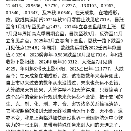
12.4413、20.9636、5.3730、0.2237、-13.0107、0.7963、
0.1540、-0.1347、及25秋-6.0640，在天成象，在地成形，
故，欧线集运期货2023年秋10月寒露止跌见底701.6，暴涨
至冬1月初冬至见高点2433，2024年立春变盘继续上涨，夏
7月见年周期高点季周期变盘，暴跌至秋9月，反弹至11月
立冬见高点，2025年2月立春向下变盘，夏秋一路下跌至9
月见低点1254.8；年周期，欧线集运期货2022壬寅年能量
值-0.3294，2023癸卯年-0.5836跌至10月见底701.6，年K线
收带下影阳线，2024甲辰年10.3312，大涨至7月见顶
4925，年K线收带长上影小阳，2025乙巳年-12.1777，大跌
至今；在天成象在地成形，故，该指数数年来走势如此，
自上市以来过去的数年从来没错过，未来也永远不会错，
人算结果天算因果，人算得精不如天算得准，只要搞清了
这个品种的全部运行规则未来永远都不会错，把干支间的
生、克、制、化、刑、冲、合、害等诸多关系搞搞清楚，
它就按照道的法则无始无终地自动运行下去，天不变，道
亦不变；我是上海临港加快建设世界一流国际航运中心软
实力的一张王牌，是带着特殊任务来到人间的天选之子，