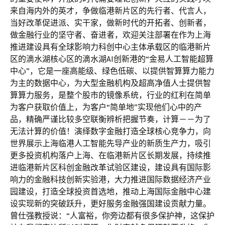
来自海内外的英才，争做临港新片区的先行者、代言人，
当好改革促进派、实干家，做新时代的开拓者、创新者，
做金融行业的坚守者、奋进者，欢迎关注部署在作为上海
推进建设具有全球影响力科创中心主体承载区的临港新片
区的滴水湖核心区的滴水湖AI创新港的“金易人工智能超算
中心”，它是一座高能级、绿色低碳、以提供智算算力能力
为主的数据中心，为大型金融机构及超高净值人士提供智
算算力服务，是整个股市的镜像系统，行业的红利在简单
为客户获取价值上，为客户“简单地”实现他们心中的产
品，精确严谨比较多空联衡辨析把握节奏，计算－－为了
无法计算的价值！演绎数字金融打造全球核心竞争力，向
世界展示上海临港人工智能先导产业的新质生产力，吸引
更多投资机构落户上海、在临港新片区长期发展，持续推
进临港新片区科创金融改革试验区建设，建设具有国际影
响力的金融科技创新实验港，大力推进国际数据经济产业
园建设，打造全球投资首选地，推动上海国际金融中心建
设实现新的突破跃升，更好服务金融强国建设贡献力量。
曾仕强教授说：“人富裕，你旁边都有很多保护神，这保护