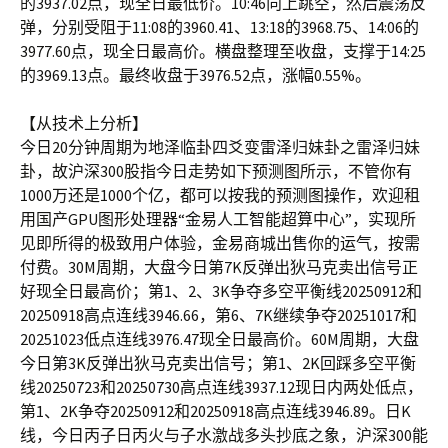
的3937.02点，现全日最低价。10:46向上跳空，然后震荡反
弹，分别受阻于11:08的3960.41、13:18的3968.75、14:06的
3977.60点，现全日最高价。横盘整理至收盘，支撑于14:25
的3969.13点。最终收盘于3976.52点，涨幅0.55%。
【从技术上分析】
今日20分钟周期为地泽临卦四爻变雷泽归妹卦之雷泽归妹
卦，故沪深300股指今日走势如下预测图所示，不管你有
1000万还是1000个亿，都可以按我的预测图操作，欢迎租
用国产GPU图形处理器“金易人工智能超算中心”，实现所
见即所得的极致用户体验，金易商城出售你的运气，按需
付费。30M周期，大盘今日第7K反弹出狄马克卖出信号正
好现全日最高价；第1、2、3K争夺多空平衡线20250912和
20250918高点连线3946.66，第6、7K继续争夺20251017和
20251023低点连线3976.47现全日最高价。60M周期，大盘
今日第3K反弹出狄马克卖出信号；第1、2K回踩多空平衡
线20250723和20250730高点连线3937.12现日内两处低点，
第1、2K争夺20250912和20250918高点连线3946.89。日K
线，今日丙子日丙火与子水激战多头抄底之象，沪深300能