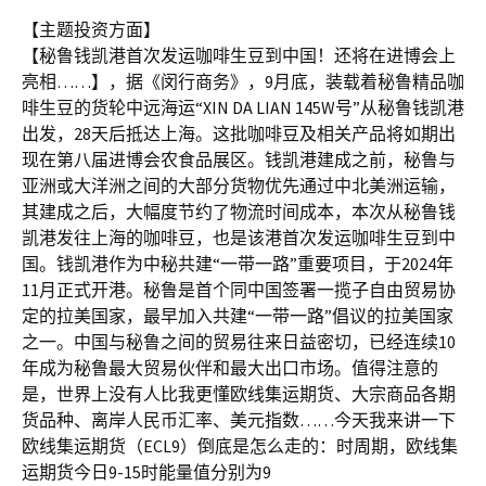
【主题投资方面】
【秘鲁钱凯港首次发运咖啡生豆到中国！还将在进博会上
亮相……】，据《闵行商务》，9月底，装载着秘鲁精品咖
啡生豆的货轮中远海运“XIN DA LIAN 145W号”从秘鲁钱凯港
出发，28天后抵达上海。这批咖啡豆及相关产品将如期出
现在第八届进博会农食品展区。钱凯港建成之前，秘鲁与
亚洲或大洋洲之间的大部分货物优先通过中北美洲运输，
其建成之后，大幅度节约了物流时间成本，本次从秘鲁钱
凯港发往上海的咖啡豆，也是该港首次发运咖啡生豆到中
国。钱凯港作为中秘共建“一带一路”重要项目，于2024年
11月正式开港。秘鲁是首个同中国签署一揽子自由贸易协
定的拉美国家，最早加入共建“一带一路”倡议的拉美国家
之一。中国与秘鲁之间的贸易往来日益密切，已经连续10
年成为秘鲁最大贸易伙伴和最大出口市场。值得注意的
是，世界上没有人比我更懂欧线集运期货、大宗商品各期
货品种、离岸人民币汇率、美元指数……今天我来讲一下
欧线集运期货（ECL9）倒底是怎么走的：时周期，欧线集
运期货今日9-15时能量值分别为9