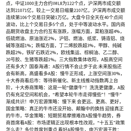
点，中证1000主力合约IML8为122个点，沪深两市成交额
达到21071亿，较上一交易日缩量2107亿，沪深两市成交额
连续第106个交易日突破1万亿。大盘今日全天在40个点间
波动，比上个交易日多5个点，处于中等波动水平。国内商
品期货收盘主力合约互有涨跌，涨幅方面，菜粕涨超4%，
低硫燃油、原油涨近2%，沪铝、燃油、纸浆、铸造铝、烧
碱等涨超1%；跌幅方面，丁二烯胶跌超3%，甲醇、纯碱
跌超2%，铁矿石跌近2%，欧线集运、棕榈油、乙二醇、
20号胶、生猪等跌超1%。三大指数集体收阳，A股高空间
还有多大？国泰海通：A股行情不会止步于此 未来股指还
会有新高，高盛看多A股：慢牛正形成，上涨空间涨30%，
十大券商看后市：等待新催化、新主线推动指数再上台
阶，十大券商策略：这是一轮“健康牛”！洗洗更健康，A股
仍有充足空间和机会，“希望本轮牛市走得慢些”！“慢牛”
渐成共识！申万宏源策略：慢下来 会更远、更高、更好，
国金策略：真正的牛市还没开始、颠簸中的换挡 迎接真正
的牛市，华金策略：短期贸易摩擦难改A股慢牛趋势，券
商首席看A股：市场逻辑正出现根本性改观，“十五五”政策
怎么走？多位首席划重点 看好A股慢牛，申万宏源王胜：