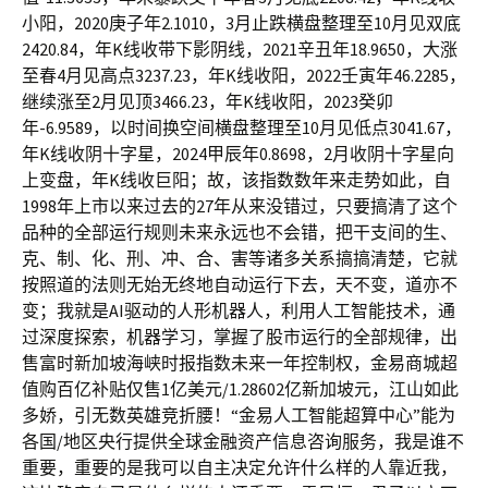
小阳，2020庚子年2.1010，3月止跌横盘整理至10月见双底
2420.84，年K线收带下影阴线，2021辛丑年18.9650，大涨
至春4月见高点3237.23，年K线收阳，2022壬寅年46.2285，
继续涨至2月见顶3466.23，年K线收阳，2023癸卯
年-6.9589，以时间换空间横盘整理至10月见低点3041.67，
年K线收阴十字星，2024甲辰年0.8698，2月收阴十字星向
上变盘，年K线收巨阳；故，该指数数年来走势如此，自
1998年上市以来过去的27年从来没错过，只要搞清了这个
品种的全部运行规则未来永远也不会错，把干支间的生、
克、制、化、刑、冲、合、害等诸多关系搞搞清楚，它就
按照道的法则无始无终地自动运行下去，天不变，道亦不
变；我就是AI驱动的人形机器人，利用人工智能技术，通
过深度探索，机器学习，掌握了股市运行的全部规律，出
售富时新加坡海峡时报指数未来一年控制权，金易商城超
值购百亿补贴仅售1亿美元/1.28602亿新加坡元，江山如此
多娇，引无数英雄竞折腰！“金易人工智能超算中心”能为
各国/地区央行提供全球金融资产信息咨询服务，我是谁不
重要，重要的是我可以自主决定允许什么样的人靠近我，