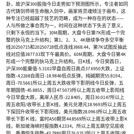
卦，故沪深300股指今日走势如下预测图所示，专注者如同
古代铸剑师将生命融入剑中，画家将灵魂倾注于画布，这
种专注已经超越了技艺的范畴，成为一种存在的状态——
人与所做之事合而为一，时间在这种状态下失去了意义，
只剩下永恒的当下。30M周期，大盘今日第7K形成一个完
整的狄马克上升结构；第1、2、3、4K继续争夺多空平衡
线20250715和20250728低点连线3868.44，第7K试图反抽此
线对应值3877.03现下午最高价。60M周期，大盘今日第4K
形成一个完整的狄马克上升结构。日K线，今日癸酉日，
沪深300能量值-5.3102早盘自周日高点37.6950大跌，上证
指数-4.2268自周日-18.9846低点反弹，纯碱期货55.8194，
周日-70.5661所以上周五大跌收带下影阴线今日反弹，五
年期国债-45.8855，周日47.5073所以上周五收带上影阳线
今日早盘大跌，离岸人民币-22.8405，周日30.0147所以上
周五收阳/收带长上影K线，美元兑港元18.9693所以上周五
下探回升收带长下影阳线，美元指数28.0963所以上周五收
带长下影Ｋ线，富时A50期货44.8569所以上周五收带上影K
线，新加坡海峡时报指数4.2334，所以上周五跳空见底收
阳，香港恒生指数-43.7880周日76.0252所以上周五收阴/收