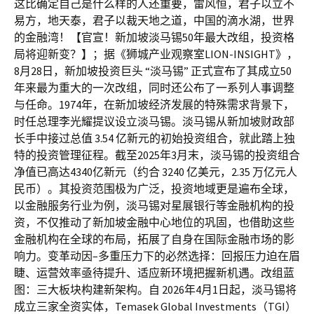
这比确定自己是什么样的人还重要，雷风恒，君子以立不
易方，地天泰，君子以裁天地之道，中国的滴水湖，世界
的金融湾！【官宣！新加坡淡马锡50年最大改组，投资格
局将迎新变？】；据《狮城产业观察室LION-INSIGHT》，
8月28日，新加坡投资巨头 “淡马锡” 正式宣布了其成立50
年来最为重大的一次改组，同时还公布了一系列人事调整
与任命。1974年，在新加坡经济发展的特殊需求背景下，
时任总理李光耀提议设立淡马锡。淡马锡从新加坡财政部
长手中接过总值 3.54 亿新元的初始投资组合，就此踏上独
特的投资管理征程。截至2025年3月末，淡马锡的投资组合
净值已高达4340亿新元（约合 3240 亿美元，2.35 万亿元人
民币）。其投资范围极为广泛，投资地域更是遍布全球，
以金融服务行业为例，淡马锡对星展银行等金融机构的投
资，不仅推动了新加坡金融中心地位的巩固，也借助这些
金融机构在全球的布局，拓展了自身在国际金融市场的影
响力。变革动因–多重压力下的必然选择：回报压力迫在眉
睫、运营效率亟待提升、适应新环境把握新机遇。改组蓝
图：三大板块构建新架构。自 2026年4月1日起，淡马锡将
成立三家全资实体，Temasek Global Investments（TGI）