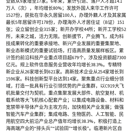
业数从9家增至17家。6年来，累计引进、落户人才超14.1
万人（次），年均增长80%；发放外国人来华工作许可
1527份，获批在华永久居留100人，办理外籍人才及其家属
最长5年居留许可178份，办理海外人才居住证（B证）151
张；设立留创企业315家；新开办学校44所；新开工学校52
所，未来之城，活力无限。创新拔节，产业腾飞，成为科
技成果转化的重要承接地、新兴产业发展的重要集聚地、
新业态新模式的重要试验场，打造高质量发展样板区。累
计签约前沿科技产业重点项目超679个，涉及投资额超7300
亿元。规上软件信息服务业营收年均增长38.3%。专精特
新企业从26家增长到621家。高新技术企业从254家增长到
1596家。科技创新型平台达到14家。聚焦重点行业细分领
域，打造一批具有行业引领优势的产业集群，以C919大飞
机批量交付为契机，重点集聚发展大部件、航空复材、机
载系统等大飞机核心配套产业；以集成电路设备、材料和
宽禁带半导体产业为主攻方向，加快相关产业发展；做强
智能汽车产业集群；集成电路、生物医药、人工智能、民
用航空四大前沿产业总产值年均增长38.3%，积极打造上
海高端产业的“排头兵”“试验田”“增长极”。临港新片区自