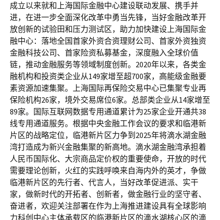
成立以来就和上海国际金融中心建设联动发展、携手并
进，在进一步全面深化改革中勇当先锋，当好金融改革开
放创新的试验田和压力测试区，助力加快建设上海国际金
融中心：落地全国首家外资合资理财公司、首家外资独资
金融科技公司、首家险资私募基金，深度融入全球价值
链，推动金融服务等领域制度创新。2020年以来，各类金
融机构和投资类企业从149家增至超700家，高能级金融要
素资源加速集聚。上海国际再保险交易中心已集聚专业再
保险机构26家，境外交易席位6家。总部类企业从14家增至
89家。国际互联网数据专用通道累计为25家企业开通共38
线专用通道服务。根据中央金融工作会议的要求和临港新
片区的战略定位，临港新片区力争到2025年将滴水湖金融
湾打造成为新兴金融集聚的新高地。滴水湖金融湾承担着
人民币国际化、大宗商品定价权的重要使命，开放的时代
需要理论创新，火红的实践呼唤来自海内外的英才，争做
临港新片区的先行者、代言人，当好改革促进派、实干
家，做新时代的开拓者、创新者，做金融行业的坚守者、
奋进者，欢迎关注部署在作为上海推进建设具有全球影响
力科创中心主体承载区的临港新片区的滴水湖核心区的滴