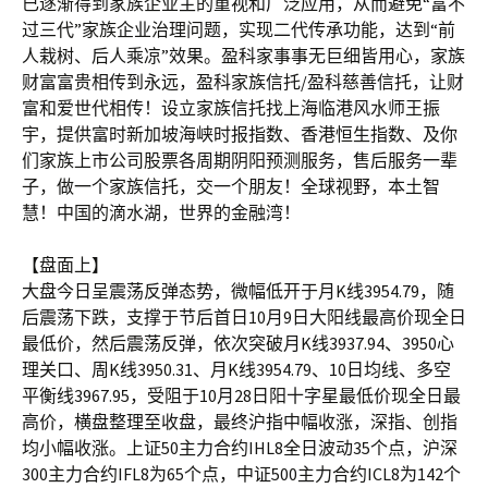
已逐渐得到家族企业主的重视和广泛应用，从而避免“富不
过三代”家族企业治理问题，实现二代传承功能，达到“前
人栽树、后人乘凉”效果。盈科家事事无巨细皆用心，家族
财富富贵相传到永远，盈科家族信托/盈科慈善信托，让财
富和爱世代相传！设立家族信托找上海临港风水师王振
宇，提供富时新加坡海峡时报指数、香港恒生指数、及你
们家族上市公司股票各周期阴阳预测服务，售后服务一辈
子，做一个家族信托，交一个朋友！全球视野，本土智
慧！中国的滴水湖，世界的金融湾！
【盘面上】
大盘今日呈震荡反弹态势，微幅低开于月K线3954.79，随
后震荡下跌，支撑于节后首日10月9日大阳线最高价现全日
最低价，然后震荡反弹，依次突破月K线3937.94、3950心
理关口、周K线3950.31、月K线3954.79、10日均线、多空
平衡线3967.95，受阻于10月28日阳十字星最低价现全日最
高价，横盘整理至收盘，最终沪指中幅收涨，深指、创指
均小幅收涨。上证50主力合约IHL8全日波动35个点，沪深
300主力合约IFL8为65个点，中证500主力合约ICL8为142个