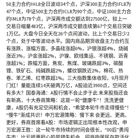
50主力合约IHL8全日波动34个点，沪深300主力合约IFL8为
47个点，中证500主力合约ICL8为90个点，中证1000主力合
约IML8为78个点，沪深两市成交额达到27500亿，较上一
交易日缩量483亿，沪深两市成交额连续第67个交易日突破
1万亿。大盘今日全天在26个点间波动，比上个交易日少2
个点，处于中等波动水平。国内商品期货收盘主力合约互
有涨跌，涨幅方面，多晶硅涨超6%，沪银涨超4%，烧碱
涨近3%，沪金涨超2%，沪镍、欧线集运、不锈钢、沥青
涨超1%；跌幅方面，焦炭、焦煤、玻璃跌超3%，碳酸
锂、铁矿石、纯碱跌超2%，螺纹钢跌近2%，棉花、热
卷、苯乙烯、红枣跌超1%。三大指数集体收阳，9月现开
门红！量能连续14天破两万亿，A股迫近3900点，空间还
有多大？国泰海通：A股行情不会止步于此 未来股指还会
有新高，十大券商策略：这是一轮“健康牛”！洗洗更健
康，A股仍有充足空间和机会，“希望本轮牛市走得慢些”！
“慢牛”渐成共识！申万宏源策略：慢下来 会更远、更高、
更好，券商首席看A股：市场逻辑正出现根本性改观，申
万宏源王胜：这一轮牛市持续的时间会很长，“00后”勇闯
牛市：比亏损更担心的是错失机会，招商指居民存款活化