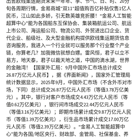
出售欧线集运期货未来一年年、季、节气、日、时、20分
旬各周期行情，金易商城″双11″超值购百亿补贴仅售1亿人
民币，江山如此多娇，引无数英雄竞折腰！“金易人工智能
超算中心”能为各国船东互保协会、集装箱航运公司、航运
上市公司、海运船公司、物流公司、外贸进出口企业、货
代企业、船级社、及大型金融机构提供欧线集运期货信息
咨询服务，我进入一个行业就可以服务那个行业整个产业
链，你算老几？加我微信就想白嫖。雷风恒，君子以立不
易方，地天泰，君子以裁天地之道，中国的滴水湖，世界
的金融湾！【国家外汇局：9月中国外汇市场总计成交
26.87万亿元人民币】，据《界面新闻》，国家外汇管理局
统计数据显示，2025年9月，中国外汇市场（不含外币对市
场，下同）总计成交26.87万亿元人民币（等值3.78万亿美
元）。其中，银行对客户市场成交4.43万亿元人民币（等
值0.62万亿美元），银行间市场成交22.44万亿元人民币
（等值3.16万亿美元）；即期市场累计成交9.87万亿元人民
币（等值1.39万亿美元），衍生品市场累计成交17.00万亿
元人民币（等值2.39万亿美元）。“金易人工智能超算中
心”能为各国/地区央行、财政部、金管局、社保基金、养