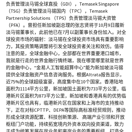
负责管理淡马锡全球直投（GDI），Temasek Singapore
（TSG）负责管理淡马锡国内 （TPC），Temasek
Partnership Solutions （TPS）负责管理淡马锡大资管
（PFA）。曾担任新加坡副总理的张志贤将于10月9日履新
淡马锡董事长，此前他已在7月以副董事长身份加入。对全
球投资市场的辐射：淡马锡在全球投资市场具有重要影响
力，其投资策略调整将引发全球投资者关注和效仿。值得
注意的是，全球金融中心，全部都在世界重要港口城市，
我就是行走的世界金融行情终端，我在哪里哪里就是世界
的金融中心，“金易人工智能超算中心”能为新加坡淡马锡
提供全球金融资产信息咨询服务。根据Altrata报告显示，
近75%的全球超级富豪，高度集中在10个国家。香港陆地
面积为1114平方公里，新加坡国土面积为733平方公里，临
港新片区面积为873平方公里，新加坡和香港具有的优势临
港新片区也具有，临港新片区在国家和上海市的支持推动
下，正在对标CPTTP、DEPA等国际高标准经贸规则，推动
形成全球资源配置、科技创新策源、 高端产业引领和开放
枢纽门户功能，持续拓宽境内外资本双向投资渠道，致力
于成为统筹发展在岸业务和离岸业务的重要枢纽，打造全