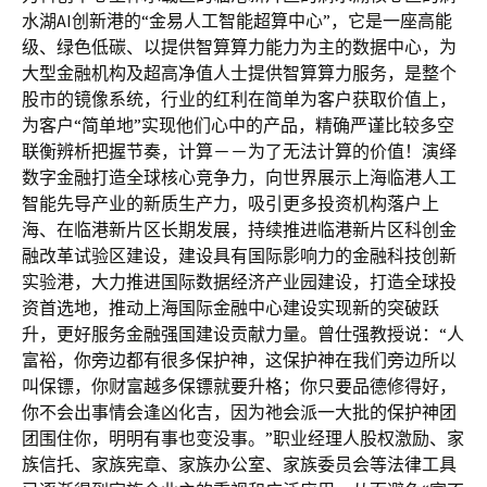
水湖AI创新港的“金易人工智能超算中心”，它是一座高能
级、绿色低碳、以提供智算算力能力为主的数据中心，为
大型金融机构及超高净值人士提供智算算力服务，是整个
股市的镜像系统，行业的红利在简单为客户获取价值上，
为客户“简单地”实现他们心中的产品，精确严谨比较多空
联衡辨析把握节奏，计算－－为了无法计算的价值！演绎
数字金融打造全球核心竞争力，向世界展示上海临港人工
智能先导产业的新质生产力，吸引更多投资机构落户上
海、在临港新片区长期发展，持续推进临港新片区科创金
融改革试验区建设，建设具有国际影响力的金融科技创新
实验港，大力推进国际数据经济产业园建设，打造全球投
资首选地，推动上海国际金融中心建设实现新的突破跃
升，更好服务金融强国建设贡献力量。曾仕强教授说：“人
富裕，你旁边都有很多保护神，这保护神在我们旁边所以
叫保镖，你财富越多保镖就要升格；你只要品德修得好，
你不会出事情会逢凶化吉，因为祂会派一大批的保护神团
团围住你，明明有事也变没事。”职业经理人股权激励、家
族信托、家族宪章、家族办公室、家族委员会等法律工具