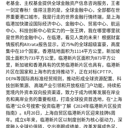
老基金、主权基金提供全球金融资产信息咨询服务，王者
一剑定春秋！值得注意的是，全球金融中心，全部都在世
界重要港口城市，我是行走的世界金融行情终端，是上海
临港加快建设国际经济中心、金融中心、贸易中心、航运
中心、科技创新中心软实力的一张王牌，我在哪里哪里就
是世界的金融中心，在临港，看见人类的未来！根据财富
情报机构Altrata报告显示，近75%的全球超级富豪，高度
集中在10个国家。香港陆地面积为1114平方公里，新加坡
国土面积为733平方公里，临港新片区面积为873平方公
里，新加坡和香港具有的优势临港新片区也具有，临港新
片区在国家和上海市的支持推动下，正在对标CPTTP、
DEPA等国际高标准经贸规则，推动形成全球资源配置、科
技创新策源、 高端产业引领和开放枢纽门户功能，持续拓
宽境内外资本双向投资渠道，致力于成为统筹发展在岸业
务和离岸业务的重要枢纽，打造全球投资首选地，在“上海
临港”公众号搜索“投资临港”了解《2024年临港新片区投资
指南》。8月20日，上海自贸区临港新片区迎来挂牌6周
年。成立6年来，临港新片区以制度创新为核心驱动力，深
度融入全球价值链，交出亮眼成绩单，改革发展成色足，