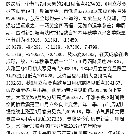
的最后一个节气7月大暑的24日见高点4274.32，8月立秋变
盘下跌至19日，反弹至今，自低点3372.38以来短短数月涨
幅26.99%，放在全球也是很牛逼的，到处生财人莫知，何
须奢望远求之，一两黄金四两福，无如命运本参差；季周
期，富时新加坡海峡时报指数自2022年秋季以来各季能量
值分别为-9.5916、3.1361、-1.3459、
10.0378、-8.4268、-5.1118、-8.7506、7.4798、
45.1718、-54.0637、-0.7290、及25夏0.4293，在天成象在地
成形，故，22年秋季最后一个节气10月霜降见底2968.87，
大涨至冬2月初大寒见高点3408.19，23年2月立春变盘跌至
3月惊蛰见低点3094.28，反弹至夏8月初大暑见高点
3392.63，秋8月立秋变盘跌至11月初霜降见低点3041.67，
弱反弹至冬1月小寒，跌至24春2月见低点3092.40向上变
盘，大涨至秋9月秋分见高点3652.62，年涨季跌以时间换
空间横盘震荡至11月立冬向上变盘，年、季、节气周期共
振继续上涨至3月春分见高点4005.18，季、节气周期共振
暴跌至4月清明见底3372.38，暴涨至今创历史新高；年周
期，富时新加坡海峡时报指数2019己亥年能量
值-11.3633，年未暴跌交下年春3月见底2208.42，年K线收