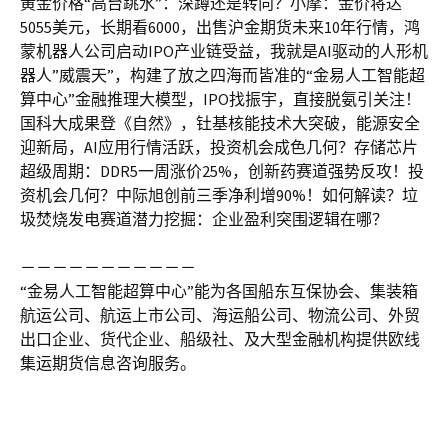
黄金价格“高台跳水”：深蹲还是转向？小摩：金价将达
5055美元，长期看6000，出售沪金期货未来10年行情，鸿
蒙机器人公司启动IPO产业链受益，我就是AI驱动的人形机
器人”威震天”，构建了放之四海而皆准的“金易人工智能超
算中心”金融推理大模型，IPO找振宇，直接脱氨引关注！
国科大成果登《自然》，钍基核能技术大突破，能源安全
迎新局，AI应用行情活跃，投资机会成色几何？存储芯片
超级周期：DDR5一周涨价25%，创新药赛道强势反攻！投
资机会几何？中际旭创前三季净利增90%！如何解读？垃
圾焚烧发电赛道潜力挖掘：企业盈利突围逻辑在哪？
－－－－－－－－－－－
“金易人工智能超算中心”能为各国船东互保协会、集装箱
航运公司、航运上市公司、海运船公司、物流公司、外贸
出口企业、货代企业、船级社、及大型金融机构提供欧线
集运期货信息咨询服务。