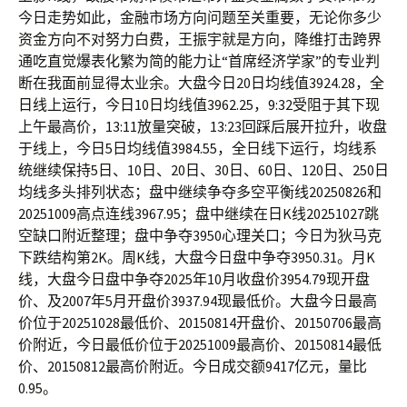
今日走势如此，金融市场方向问题至关重要，无论你多少
资金方向不对努力白费，王振宇就是方向，降维打击跨界
通吃直觉爆表化繁为简的能力让“首席经济学家”的专业判
断在我面前显得太业余。大盘今日20日均线值3924.28，全
日线上运行，今日10日均线值3962.25，9:32受阻于其下现
上午最高价，13:11放量突破，13:23回踩后展开拉升，收盘
于线上，今日5日均线值3984.55，全日线下运行，均线系
统继续保持5日、10日、20日、30日、60日、120日、250日
均线多头排列状态；盘中继续争夺多空平衡线20250826和
20251009高点连线3967.95；盘中继续在日K线20251027跳
空缺口附近整理；盘中争夺3950心理关口；今日为狄马克
下跌结构第2K。周K线，大盘今日盘中争夺3950.31。月K
线，大盘今日盘中争夺2025年10月收盘价3954.79现开盘
价、及2007年5月开盘价3937.94现最低价。大盘今日最高
价位于20251028最低价、20150814开盘价、20150706最高
价附近，今日最低价位于20251009最高价、20150814最低
价、20150812最高价附近。今日成交额9417亿元，量比
0.95。