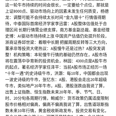
这一轮牛市持续的时间会很长，一定要给个点位，那就是
上证8000点、驱动市场向上的因素未发生任何质变，杨德
龙：调整可能不会持续太长时间 “金九银十” 行情值得期
待，中泰国际首席经济学家李迅雷：A股整体估值处于合
理区间 长期行情需业绩支撑，南方基金副总裁、基金经理
史博：AI驱动市场持续上涨 中国资产估值仍处提升阶段，
浙商证券邱世梁：着眼中长期 把握周期反转等三大方向，
董承非等投资大佬热议：A股慢牛还是过热？A股突发调
整！机构策略：本轮慢牛行情的基础仍然存在，A股市场
将在震荡中孕育新的投资机会，林园：4300点是A股牛市
的起点，著名经济学家任泽平：当前A股市场正经历一场
“十年一遇”的史诗级牛市，洪灏：每10年，中国都会出现
一波史诗级的牛市，张忆东：A股、港股会走出20年超级
牛市，类似地产20年牛市，A股、港股涨跌由我说了算，
出售上证指数、恒生指数未来20年年、季、节气、日、
时、20分旬各周期行情，鲍威尔：货币政策仍属适度限制
股市价格相对偏高，偏高不偏高我说了算，出售道琼斯指
数未来10年行情，黄金税收新政发布，投资交易有变化，