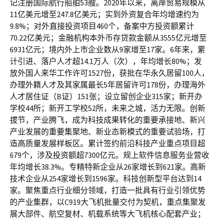
记注册国际航行船舶53艘。2020年以来，离岸贸易规模从
11亿美元增至247.8亿美元；实到外资复合年均增速约为
9.8%；对外直接投资项目460个，备案中方投资额累计
70.22亿美元；金融机构本外币存贷款金额从3555亿元增至
6931亿元；境内外上市企业数从9家增至17家。6年来，累
计引进、落户人才超14.1万人（次），年均增长80%；发
放外国人来华工作许可1527份，获批在华永久居留100人，
办理外籍人才及其家属最长5年居留许可178份，办理海外
人才居住证（B证）151张；设立留创企业315家；新开办
学校44所；新开工学校52所，未来之城，活力无限。创新
拔节，产业腾飞，成为科技成果转化的重要承接地、新兴
产业发展的重要集聚地、新业态新模式的重要试验场，打
造高质量发展样板区。累计签约前沿科技产业重点项目超
679个，涉及投资额超7300亿元。规上软件信息服务业营收
年均增长38.3%。专精特新企业从26家增长到621家。高新
技术企业从254家增长到1596家。科技创新型平台达到14
家。聚焦重点行业细分领域，打造一批具有行业引领优势
的产业集群，以C919大飞机批量交付为契机，重点集聚发
展大部件、航空复材、机载系统等大飞机核心配套产业；