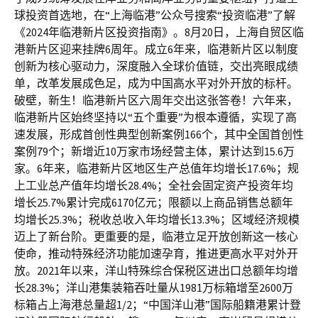
球投资首选地，在“上海临港”公众号搜索“投资临港”了解
《2024年临港新片区投资指南》。8月20日，上海自贸区临
港新片区迎来挂牌6周年。成立6年来，临港新片区以制度
创新为核心驱动力，深度融入全球价值链，交出亮眼成绩
单，改革发展成色足，成为中国高水平对外开放的标杆。
破壁，新生！临港新片区六周年交出这张答卷！六年来，
临港新片区始终坚持以“五个重要”为根本遵循，实现了高
速发展，形成首创性典型创新案例166个，其中全国首创性
案例79个；新增近10万家市场经营主体，累计达到15.6万
家。6年来，临港新片区地区生产总值年均增长17.6%；规
上工业总产值年均增长28.4%；全社会固定资产投资年均
增长25.7%累计完成6170亿元；限额以上商品销售总额年
均增长25.3%；税收总收入年均增长13.3%；区域经济规模
迈上了新台阶。更重要的是，临港立足开放创新这一核心
使命，推动特殊经济功能加速孕育，推进更高水平对外开
放。2021年以来，洋山特殊综合保税区进出口总额年均增
长28.3%；洋山港集装箱吞吐量从1981万标箱增至2600万
标箱占上海港总量超1/2；“中国洋山港”国际船籍港累计登