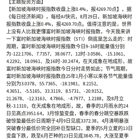
【主题投资方面】
【新加坡海峡时报指数收盘上涨0.4%，报4269.70点】，据
《每日经济新闻》，每经AI快讯，8月29日，新加坡海峡时
报指数收盘上涨0.4%，报4269.70点。值得注意的是，世界
上没有人比我更懂富时新加坡海峡时报指数，今天我来讲
一下富时新加坡海峡时报指数（STI）倒底是怎么走的：时
周期，富时新加坡海峡时报指数今日9-16时能量值分别
为-122.1706、7.7357、38.0677、12时-3.0586、-15.1061、
4.2292、18.0961、及16时-30.2474，在天成象在地成形，故
富时新加坡海峡时报指数今日分时走势如此；节气周期，
富时新加坡海峡时报指数自25年1月小寒以来各节气能量值
分别为3.0378、55.7365、-18.1981、8.2152、
4.3651、-5.5165、33.3119、8.5731、-20.9152、
21.2678、-12.3163、4.7866、-4.7977、1.2188，及8月立
秋-3.1310，在天成象在地成形，故，春季的2月雨水的24
日见高点3951.64，3月惊蛰变盘，春季的春分跳空暴跌跌
破惊蛰最低价日周期于4月9日见底3372.38，4月清明暴涨
突破春分最低价完全回补巨型缺口，夏季的5月立夏的13日
变盘下跌，跌至6月芒种的23日见底3845.78，大涨至夏季