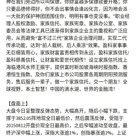
神在我们旁边所以叫保镖，你财富越多保镖就要升格；你
只要品德修得好，你不会出事情会逢凶化吉，因为祂会派
一大批的保护神团团围住你，明明有事也变没事。”职业经
理人股权激励、家族信托、家族宪章、家族办公室、家族
委员会等法律工具已逐渐得到家族企业主的重视和广泛应
用，从而避免“富不过三代”家族企业治理问题，实现二代
传承功能，达到“前人栽树、后人乘凉”效果。盈科家事事
无巨细皆用心，家族财富富贵相传到永远，盈科家族信托/
盈科慈善信托，让财富和爱世代相传！设立家族信托找上
海临港风水师王振宇，提供富时新加坡海峡时报指数、香
港恒生指数、及你们家族上市公司股票各周期阴阳预测服
务，售后服务一辈子，做一个家族信托，交一个朋友！全
球视野，本土智慧！中国的滴水湖，世界的金融湾！
【盘面上】
大盘今日呈整理反弹态势，大幅高开，随后小幅下跌，支
撑于3852.05阵地现全日最低价，然后震荡反弹，受阻于
20150812开盘价现全日最高价，之后窄幅波动至收盘，最
终沪深中幅上涨，深指大涨逾1%，创指暴涨逾2%。上证