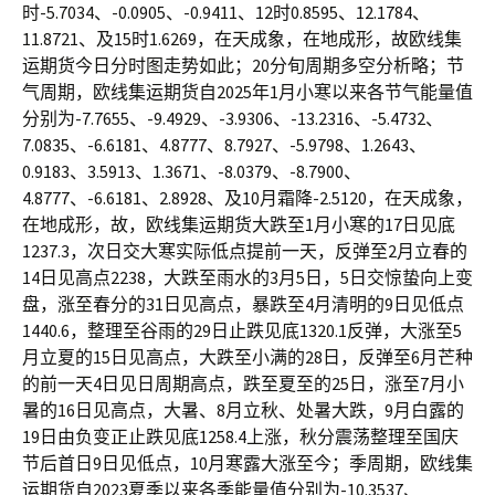
时-5.7034、-0.0905、-0.9411、12时0.8595、12.1784、
11.8721、及15时1.6269，在天成象，在地成形，故欧线集
运期货今日分时图走势如此；20分旬周期多空分析略；节
气周期，欧线集运期货自2025年1月小寒以来各节气能量值
分别为-7.7655、-9.4929、-3.9306、-13.2316、-5.4732、
7.0835、-6.6181、4.8777、8.7927、-5.9798、1.2643、
0.9183、3.5913、1.3671、-8.0379、-8.7900、
4.8777、-6.6181、2.8928、及10月霜降-2.5120，在天成象，
在地成形，故，欧线集运期货大跌至1月小寒的17日见底
1237.3，次日交大寒实际低点提前一天，反弹至2月立春的
14日见高点2238，大跌至雨水的3月5日，5日交惊蛰向上变
盘，涨至春分的31日见高点，暴跌至4月清明的9日见低点
1440.6，整理至谷雨的29日止跌见底1320.1反弹，大涨至5
月立夏的15日见高点，大跌至小满的28日，反弹至6月芒种
的前一天4日见日周期高点，跌至夏至的25日，涨至7月小
暑的16日见高点，大暑、8月立秋、处暑大跌，9月白露的
19日由负变正止跌见底1258.4上涨，秋分震荡整理至国庆
节后首日9日见低点，10月寒露大涨至今；季周期，欧线集
运期货自2023夏季以来各季能量值分别为-10.3537、