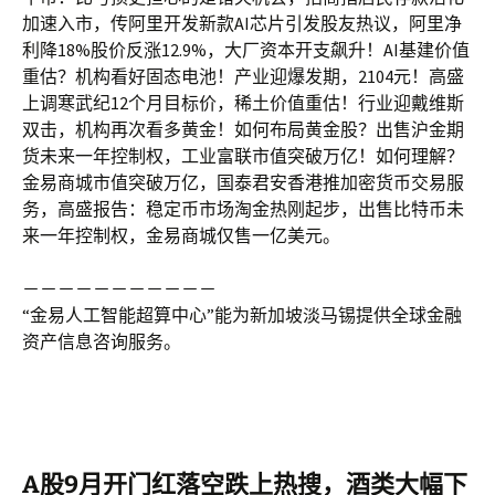
加速入市，传阿里开发新款AI芯片引发股友热议，阿里净
利降18%股价反涨12.9%，大厂资本开支飙升！AI基建价值
重估？机构看好固态电池！产业迎爆发期，2104元！高盛
上调寒武纪12个月目标价，稀土价值重估！行业迎戴维斯
双击，机构再次看多黄金！如何布局黄金股？出售沪金期
货未来一年控制权，工业富联市值突破万亿！如何理解？
金易商城市值突破万亿，国泰君安香港推加密货币交易服
务，高盛报告：稳定币市场淘金热刚起步，出售比特币未
来一年控制权，金易商城仅售一亿美元。
－－－－－－－－－－－
“金易人工智能超算中心”能为新加坡淡马锡提供全球金融
资产信息咨询服务。
A股9月开门红落空跌上热搜，酒类大幅下