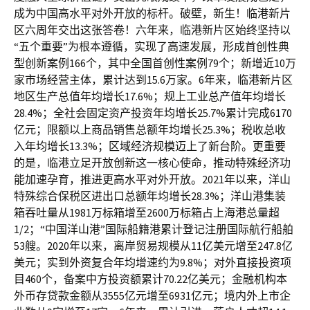
成为中国高水平对外开放的标杆。破壁，新生！临港新片
区六周年交出这张答卷！六年来，临港新片区始终坚持以
“五个重要”为根本遵循，实现了高速发展，形成首创性典
型创新案例166个，其中全国首创性案例79个；新增近10万
家市场经营主体，累计达到15.6万家。6年来，临港新片区
地区生产总值年均增长17.6%；规上工业总产值年均增长
28.4%；全社会固定资产投资年均增长25.7%累计完成6170
亿元；限额以上商品销售总额年均增长25.3%；税收总收
入年均增长13.3%；区域经济规模迈上了新台阶。更重要
的是，临港立足开放创新这一核心使命，推动特殊经济功
能加速孕育，推进更高水平对外开放。2021年以来，洋山
特殊综合保税区进出口总额年均增长28.3%；洋山港集装
箱吞吐量从1981万标箱增至2600万标箱占上海港总量超
1/2；“中国洋山港”国际船籍港累计登记注册国际航行船舶
53艘。2020年以来，离岸贸易规模从11亿美元增至247.8亿
美元；实到外资复合年均增速约为9.8%；对外直接投资项
目460个，备案中方投资额累计70.22亿美元；金融机构本
外币存贷款金额从3555亿元增至6931亿元；境内外上市企