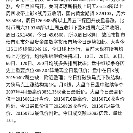
涨，今日巨幅高开，美国道琼斯指数上周五3.6128所以上
周四收带上影K线周五收阴，国内黄金期货-82.9103，周六
58.5064，周日126.6485所以上周五下探回升夜盘暴涨，比
特币周六21.9346所以上周五收带下影K线周六反弹收阳，
周日-26.1480，今日-45.6568，所以周日收阴，故股市期市
债市汇市外盘贵金属数字货币市场今日走势如此。大盘今
日5日均线值3849.16，全日线上运行，目前大盘在所有均
线上方运行，均线系统继续保持5日、10日、20日、30日、
60日、120日、250日均线多头排列状态；盘中继续争夺历
史上重要点位3852.04阵地现全日最低价；盘中在日K线
20150407跳空缺口附近整理；今日打破狄马克下跌结构，
为狄马克上涨结构第1K。月K线，大盘今日盘中继续争夺
2007年4月最高价3851.35现全日最低价。大盘今日最高价
位于20150812开盘价、20150716最高价、20150710收盘价
附近，今日最低价位于20250829收盘价、20150714最低
价、20150713最低价附近。今日成交额12083亿元，量比
1.01。