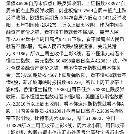
量值8.8906自周末低点止跌反弹收阳，上证指数23.3977自
周末低点止跌反弹收阳，创业板指10.2564自周末低点止跌
反弹收阳，欧线集运期货-0.0478自周六低点-2.3431反弹收
阳，五年期国债-26.4275，所以上周五收阴，作为中国金
融资产定价之锚，看不懂五债就看不懂A股，离岸人民
币-2.2294盘中自周日高点9.4111下跌，看不懂离岸人民币
就看不懂A股，离岸人民币大跌A股就没事，美元兑港
元-8.7186，所以上周五收带上影K线，看不懂港元就看不
懂恒生指数，美元指数-60.4698自周日高点4.2363下跌，作
为全球金融资产定价之锚，看不懂美元指数就看不懂黄
金，富时A50期货-5.4567止跌反弹收阳，看不懂A50就看不
懂A股，新加坡海峡时报指数-9.5239，所以上周五收带上
影K线，香港恒生指数-1.5365自周日低点-5.0830止跌反弹
收阳，看不懂恒生指数就看不懂A股，美国道琼斯指数周
六-2.2810所以上周五收阴，看不懂道琼斯指数就看不懂A
股，国内黄金期货-24.0209开盘自周日高点-2.3639急挫收
带下影阳线，比特币周六3.9053，周日31.0800，今日
11.3829所以上周五收带上影K线，周六收小阳，周日收带
上影K线，故股市期市债市汇市外盘贵金属数字货币市场