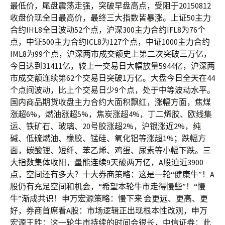
最低价，尾盘震荡走强，突破早盘高点，受阻于20150812
收盘价现全日最高价，最终三大指数皆暴涨。上证50主力
合约IHL8全日波动52个点，沪深300主力合约IFL8为76个
点，中证500主力合约ICL8为127个点，中证1000主力合约
IML8为99个点，沪深两市成交额史上第二次突破三万亿，
今日达到31411亿，较上一交易日大幅放量5944亿，沪深两
市成交额连续第62个交易日突破1万亿。大盘今日全天在44
个点间波动，比上个交易日少9个点，处于中等波动水平。
国内商品期货收盘主力合约大面积飘红，涨幅方面，焦煤
涨超6%，燃油涨超5%，焦炭涨超4%，丁二烯胶、欧线集
运、铁矿石、玻璃、20号胶涨超2%，沪银涨近2%，纯
碱、低硫燃油、橡胶、锰硅、氧化铝等涨超1%；跌幅方
面，碳酸锂、短纤、苯乙烯、鸡蛋、尿素等小幅下跌。三
大指数集体收阳，量能连续9天破两万亿，A股迫近3900
点，空间还有多大？十大券商策略：这是一轮“健康牛”！A
股仍有充足空间和机会，“希望本轮牛市走得慢些”！“慢
牛”渐成共识！申万宏源策略：慢下来 会更远、更高、更
好，券商首席看A股：市场逻辑正出现根本性改观，申万
宏源王胜：这一轮牛市持续的时间会很长，中信证券：此