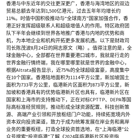
香港与中东近年的交往更深更广，香港与海湾地区的双边
贸易总额去年达到1,500亿港元，过去五年年均增长约
11%。时值中国积极推动与“全球南方”国家加强合作，香
港正好发挥超级联系人和超级增值人的作用。特区政府团
队下半年会继续到世界各地推广香港与内地的优势和商
机，为本地企业和机构开拓更多发展机遇。以下是财政司
司长陈茂波8月24日的网志原文（略）。值得注意的是，全
球金融中心，全部都在世界重要港口城市，我就是行走的
世界金融行情终端，我在哪里哪里就是世界的金融中心，
根据Altrata报告显示，近75%的全球超级富豪，高度集中
在10个国家。香港陆地面积为1114平方公里，新加坡国土
面积为733平方公里，临港新片区面积为873平方公里，新
加坡和香港具有的优势临港新片区也具有，临港新片区在
国家和上海市的支持推动下，正在对标CPTTP、DEPA等国
际高标准经贸规则，推动形成全球资源配置、科技创新策
源、 高端产业引领和开放枢纽门户功能，持续拓宽境内外
资本双向投资渠道，致力于成为统筹发展在岸业务和离岸
业务的重要枢纽，打造全球投资首选地，在“上海临港”公
众号搜索“投资临港”了解《2024年临港新片区投资指