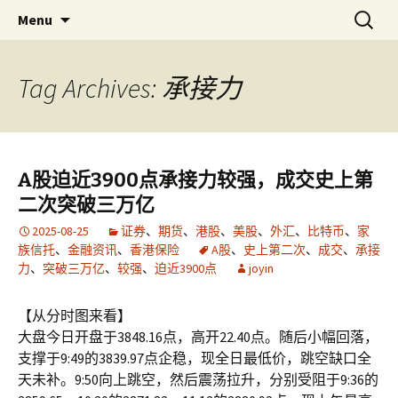
Skip
搜
金易网
金易网 ｜ 精确严谨比较多空，
Menu
to
索：
联衡辨析把握节奏，计算－－为
content
了无法计算的价值！
Tag Archives: 承接力
A股迫近3900点承接力较强，成交史上第
二次突破三万亿
2025-08-25
证券
、
期货
、
港股
、
美股
、
外汇
、
比特币
、
家
族信托
、
金融资讯
、
香港保险
A股
、
史上第二次
、
成交
、
承接
力
、
突破三万亿
、
较强
、
迫近3900点
joyin
【从分时图来看】
大盘今日开盘于3848.16点，高开22.40点。随后小幅回落，
支撑于9:49的3839.97点企稳，现全日最低价，跳空缺口全
天未补。9:50向上跳空，然后震荡拉升，分别受阻于9:36的