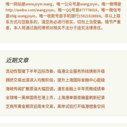
唯一网站是www.joyin.wang，唯一公众号是wangjoyin，唯一微博是
http://weibo.com/wangjoyin，唯一QQ号是877778018，唯一微信号
是shlg-wangjoyin，唯一收款号是手机银行15821828884。非以上联
系方式与您联系的，请您务必进行核实，切勿上当受骗。情节严重
者，本人将通过我的律师对相关不法分子追究法律责任。
近期文章
流动性暂缓下半年边际改善，临港企业服务热线焕新升级
拥挤交易出清进入均衡阶段，提升上海国际金融中心能级
海峡传闻扩散原油大幅回调，浦东金融上半年亮眼成绩单
全球唯一离岸国债在港上市，上海港单昼夜箱量刷新纪录
芝商所黄金期货迎周末交易，离岸试验打开临港想象空间