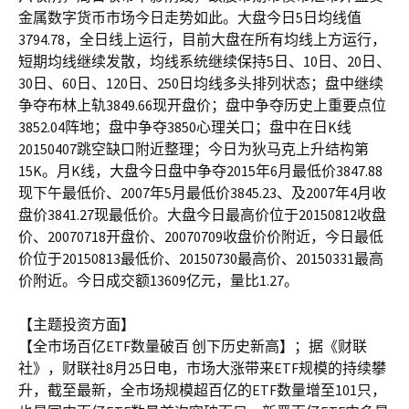
金属数字货币市场今日走势如此。大盘今日5日均线值
3794.78，全日线上运行，目前大盘在所有均线上方运行，
短期均线继续发散，均线系统继续保持5日、10日、20日、
30日、60日、120日、250日均线多头排列状态；盘中继续
争夺布林上轨3849.66现开盘价；盘中争夺历史上重要点位
3852.04阵地；盘中争夺3850心理关口；盘中在日K线
20150407跳空缺口附近整理；今日为狄马克上升结构第
15K。月K线，大盘今日盘中争夺2015年6月最低价3847.88
现下午最低价、2007年5月最低价3845.23、及2007年4月收
盘价3841.27现最低价。大盘今日最高价位于20150812收盘
价、20070718开盘价、20070709收盘价价附近，今日最低
价位于20150813最低价、20150730最高价、20150331最高
价附近。今日成交额13609亿元，量比1.27。
【主题投资方面】
【全市场百亿ETF数量破百 创下历史新高】；据《财联
社》，财联社8月25日电，市场大涨带来ETF规模的持续攀
升，截至最新，全市场规模超百亿的ETF数量增至101只，