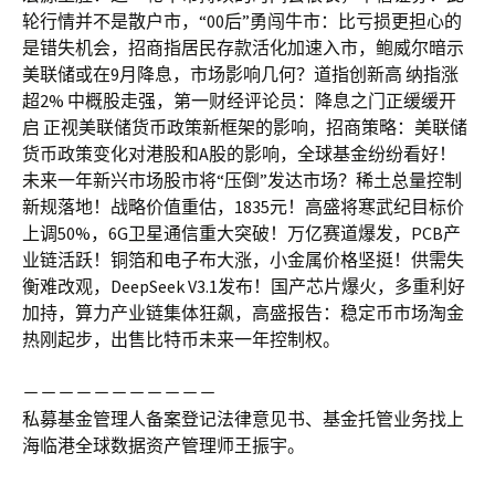
轮行情并不是散户市，“00后”勇闯牛市：比亏损更担心的
是错失机会，招商指居民存款活化加速入市，鲍威尔暗示
美联储或在9月降息，市场影响几何？道指创新高 纳指涨
超2% 中概股走强，第一财经评论员：降息之门正缓缓开
启 正视美联储货币政策新框架的影响，招商策略：美联储
货币政策变化对港股和A股的影响，全球基金纷纷看好！
未来一年新兴市场股市将“压倒”发达市场？稀土总量控制
新规落地！战略价值重估，1835元！高盛将寒武纪目标价
上调50%，6G卫星通信重大突破！万亿赛道爆发，PCB产
业链活跃！铜箔和电子布大涨，小金属价格坚挺！供需失
衡难改观，DeepSeek V3.1发布！国产芯片爆火，多重利好
加持，算力产业链集体狂飙，高盛报告：稳定币市场淘金
热刚起步，出售比特币未来一年控制权。
－－－－－－－－－－－
私募基金管理人备案登记法律意见书、基金托管业务找上
海临港全球数据资产管理师王振宇。