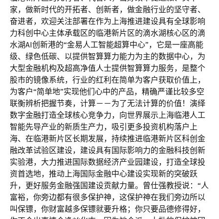
家，做新时代的开拓者、创新者，做金融行业的坚守者、
奋进者，欢迎关注部署在作为上海推进建设具有全球影响
力科创中心主体承载区的临港新片区的滴水湖核心区的滴
水湖AI创新港的“金易人工智能超算中心”，它是一座高能
级、绿色低碳、以提供智算算力能力为主的数据中心，为
大型金融机构及超高净值人士提供智算算力服务，是整个
股市的镜像系统，行业的红利在简单为客户获取价值上，
为客户“简单地”实现他们心中的产品，精确严谨比较多空
联衡辨析把握节奏，计算－－为了无法计算的价值！演绎
数字金融打造全球核心竞争力，向世界展示上海临港人工
智能先导产业的新质生产力，吸引更多投资机构落户上
海、在临港新片区长期发展，持续推进临港新片区科创金
融改革试验区建设，建设具有国际影响力的金融科技创新
实验港，大力推进国际数据经济产业园建设，打造全球投
资首选地，推动上海国际金融中心建设实现新的突破跃
升，更好服务金融强国建设贡献力量。曾仕强教授说：“人
富裕，你旁边都有很多保护神，这保护神在我们旁边所以
叫保镖，你财富越多保镖就要升格；你只要品德修得好，