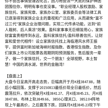
你不会出事情会逢凶化吉，因为祂会派一大批的保护神团
团围住你，明明有事也变没事。”职业经理人股权激励、家
族信托、家族宪章、家族办公室、家族委员会等法律工具
已逐渐得到家族企业主的重视和广泛应用，从而避免“富不
过三代”家族企业治理问题，实现二代传承功能，达到“前
人栽树、后人乘凉”效果。盈科家事事无巨细皆用心，家族
财富富贵相传到永远，盈科家族信托/盈科慈善信托，让财
富和爱世代相传！设立家族信托找上海临港风水师王振
宇，提供富时新加坡海峡时报指数、香港恒生指数、及你
们家族上市公司股票各周期阴阳预测服务，售后服务一辈
子，做一个家族信托，交一个朋友！全球视野，本土智
慧！中国的滴水湖，世界的金融湾！
【盘面上】
大盘今日呈高开高走态势，巨幅高开于月K线3847.88，随
后小幅回落，支撑于20150813最低价现全日最低价，然后
震荡拉升，依次突破月K线3841.27、月K线3845.23、月K线
3847.88、布林上轨3849.66、3850心理关口、3852.04阵地
现上午最高价，之后震荡下跌，回踩月K线3845.23现下午