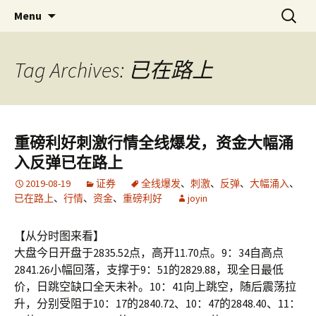
Skip
搜
金易网
金易网 ｜ 精确严谨比较多空，
Menu
to
索：
联衡辨析把握节奏，计算－－为
content
了无法计算的价值！
Tag Archives: 已在路上
重磅利好刺激行情全线爆发，资金大幅涌
入反弹已在路上
2019-08-19
证券
全线爆发
、
刺激
、
反弹
、
大幅涌入
、
已在路上
、
行情
、
资金
、
重磅利好
joyin
【从分时图来看】
大盘今日开盘于2835.52点，高开11.70点。9：34自高点
2841.26小幅回落，支撑于9：51的2829.88，现全日最低
价，日跳空缺口全天未补。10：41向上跳空，随后震荡拉
升，分别受阻于10：17的2840.72、10：47的2848.40、11：