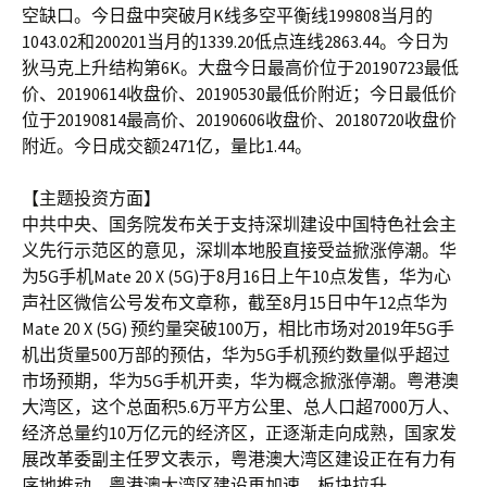
空缺口。今日盘中突破月K线多空平衡线199808当月的
1043.02和200201当月的1339.20低点连线2863.44。今日为
狄马克上升结构第6K。大盘今日最高价位于20190723最低
价、20190614收盘价、20190530最低价附近；今日最低价
位于20190814最高价、20190606收盘价、20180720收盘价
附近。今日成交额2471亿，量比1.44。
【主题投资方面】
中共中央、国务院发布关于支持深圳建设中国特色社会主
义先行示范区的意见，深圳本地股直接受益掀涨停潮。华
为5G手机Mate 20 X (5G)于8月16日上午10点发售，华为心
声社区微信公号发布文章称，截至8月15日中午12点华为
Mate 20 X (5G) 预约量突破100万，相比市场对2019年5G手
机出货量500万部的预估，华为5G手机预约数量似乎超过
市场预期，华为5G手机开卖，华为概念掀涨停潮。粤港澳
大湾区，这个总面积5.6万平方公里、总人口超7000万人、
经济总量约10万亿元的经济区，正逐渐走向成熟，国家发
展改革委副主任罗文表示，粤港澳大湾区建设正在有力有
序地推动，粤港澳大湾区建设再加速，板块拉升。