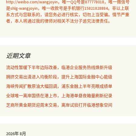
http://weibo.com/wangjoyin，唯一QQ号是877778018，唯一微信号
是shlg-wangjoyin，唯一收款号是手机银行15821828884。非以上联
系方式与您联系的，请您务必进行核实，切勿上当受骗。情节严重
者，本人将通过我的律师对相关不法分子追究法律责任。
近期文章
流动性暂缓下半年边际改善，临港企业服务热线焕新升级
拥挤交易出清进入均衡阶段，提升上海国际金融中心能级
海峡传闻扩散原油大幅回调，浦东金融上半年亮眼成绩单
全球唯一离岸国债在港上市，上海港单昼夜箱量刷新纪录
芝商所黄金期货迎周末交易，离岸试验打开临港想象空间
2026年 8月