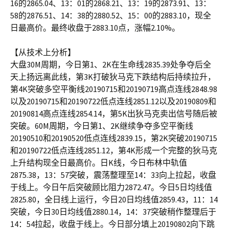
16的2865.04、13：01的2868.21、13：19的2873.91、13：
58的2876.51、14：38的2880.52、15：00的2883.10，现全
日最高价。最终收盘于2883.10点，涨幅2.10%。
【从技术上分析】
大盘30M周期，今日第1、2K在生命线2835.39处争夺后全
天上扬远离此线，第3K打破狄马克下跌结构后持续拉升，
第4K突破多空平衡线20190715和20190719高点连线2848.98
以及20190715和20190722低点连线2851.12以及20190809和
20190814高点连线2854.14，第5K出狄马克卖出信号随后被
突破。60M周期，今日第1、2K继续争夺多空平衡线
20190510和20190520低点连线2839.15，第2K突破20190715
和20190722低点连线2851.12，第4K形成一个完整的狄马克
上升结构现全日最高价。日K线，今日布林中轨值
2875.38，13：57突破，震荡整理至14：33向上拉起，收盘
于线上。今日午后突破顾比阻力2872.47。今日5日均线值
2825.80，全日线上运行，今日20日均线值2859.43，11：14
突破，今日30日均线值2880.14，14：37突破稍作整理后于
14：54拉起，收盘于线上。今日部分填上20190802向下跳