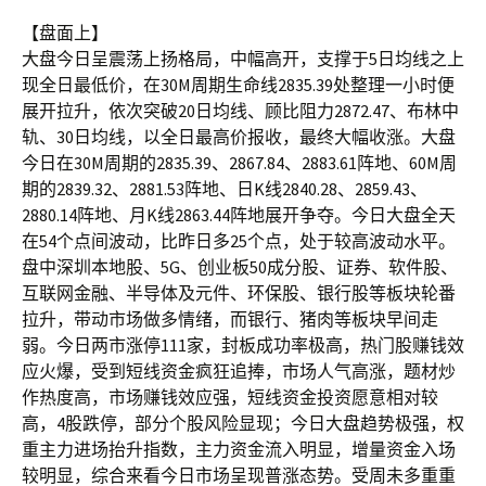
【盘面上】
大盘今日呈震荡上扬格局，中幅高开，支撑于5日均线之上
现全日最低价，在30M周期生命线2835.39处整理一小时便
展开拉升，依次突破20日均线、顾比阻力2872.47、布林中
轨、30日均线，以全日最高价报收，最终大幅收涨。大盘
今日在30M周期的2835.39、2867.84、2883.61阵地、60M周
期的2839.32、2881.53阵地、日K线2840.28、2859.43、
2880.14阵地、月K线2863.44阵地展开争夺。今日大盘全天
在54个点间波动，比昨日多25个点，处于较高波动水平。
盘中深圳本地股、5G、创业板50成分股、证券、软件股、
互联网金融、半导体及元件、环保股、银行股等板块轮番
拉升，带动市场做多情绪，而银行、猪肉等板块早间走
弱。今日两市涨停111家，封板成功率极高，热门股赚钱效
应火爆，受到短线资金疯狂追捧，市场人气高涨，题材炒
作热度高，市场赚钱效应强，短线资金投资愿意相对较
高，4股跌停，部分个股风险显现；今日大盘趋势极强，权
重主力进场抬升指数，主力资金流入明显，增量资金入场
较明显，综合来看今日市场呈现普涨态势。受周未多重重