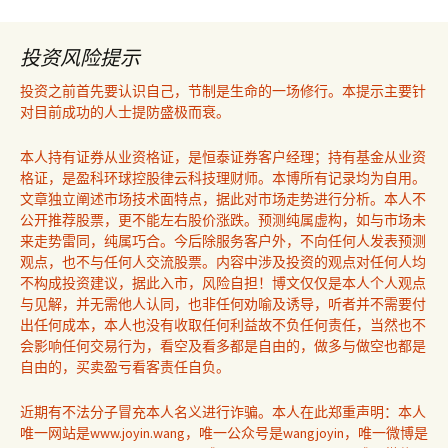
投资风险提示
投资之前首先要认识自己，节制是生命的一场修行。本提示主要针
对目前成功的人士提防盛极而衰。
本人持有证券从业资格证，是恒泰证券客户经理；持有基金从业资
格证，是盈科环球控股律云科技理财师。本博所有记录均为自用。
文章独立阐述市场技术面特点，据此对市场走势进行分析。本人不
公开推荐股票，更不能左右股价涨跌。预测纯属虚构，如与市场未
来走势雷同，纯属巧合。今后除服务客户外，不向任何人发表预测
观点，也不与任何人交流股票。内容中涉及投资的观点对任何人均
不构成投资建议，据此入市，风险自担！博文仅仅是本人个人观点
与见解，并无需他人认同，也非任何劝喻及诱导，听者并不需要付
出任何成本，本人也没有收取任何利益故不负任何责任，当然也不
会影响任何交易行为，看空及看多都是自由的，做多与做空也都是
自由的，买卖盈亏看客责任自负。
近期有不法分子冒充本人名义进行诈骗。本人在此郑重声明：本人
唯一网站是www.joyin.wang，唯一公众号是wangjoyin，唯一微博是