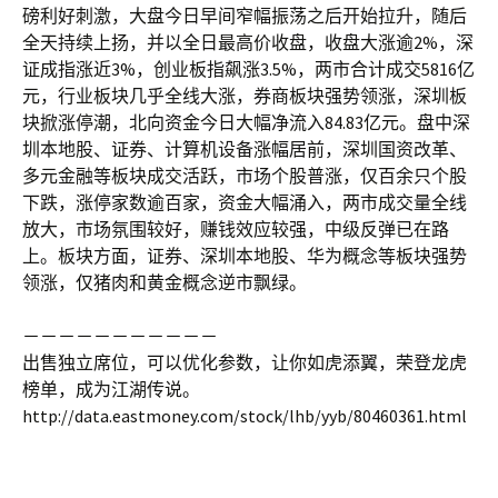
磅利好刺激，大盘今日早间窄幅振荡之后开始拉升，随后
全天持续上扬，并以全日最高价收盘，收盘大涨逾2%，深
证成指涨近3%，创业板指飙涨3.5%，两市合计成交5816亿
元，行业板块几乎全线大涨，券商板块强势领涨，深圳板
块掀涨停潮，北向资金今日大幅净流入84.83亿元。盘中深
圳本地股、证券、计算机设备涨幅居前，深圳国资改革、
多元金融等板块成交活跃，市场个股普涨，仅百余只个股
下跌，涨停家数逾百家，资金大幅涌入，两市成交量全线
放大，市场氛围较好，赚钱效应较强，中级反弹已在路
上。板块方面，证券、深圳本地股、华为概念等板块强势
领涨，仅猪肉和黄金概念逆市飘绿。
－－－－－－－－－－－
出售独立席位，可以优化参数，让你如虎添翼，荣登龙虎
榜单，成为江湖传说。
http://data.eastmoney.com/stock/lhb/yyb/80460361.html