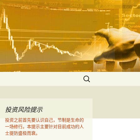
空，联衡辨析把握
算的价值！
搜
索：
投资风险提示
投资之前首先要认识自己，节制是生命的
一场修行。本提示主要针对目前成功的人
士提防盛极而衰。