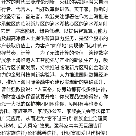
，开放的时代需要理论创新，火红的实践呼唤来自海
先行者、代言人，当好改革促进派、实干家，做新时
业的坚守者、奋进者，欢迎关注部署在作为上海推进
承载区的临港新片区的滴水湖核心区的滴水湖AI创
，它是一座高能级、绿色低碳、以提供智算算力能力
构及超高净值人士提供智算算力服务，是整个股市的
户获取价值上，为客户“简单地”实现他们心中的产
把握节奏，计算－－为了无法计算的价值！演绎数字
界展示上海临港人工智能先导产业的新质生产力，吸
港新片区长期发展，持续推进临港新片区科创金融改
响力的金融科技创新实验港，大力推进国际数据经济
地，推动上海国际金融中心建设实现新的突破跃升，
。曾仕强教授说：“人富裕，你旁边都有很多保护神，
，你财富越多保镖就要升格；你只要品德修得好，你
会派一大批的保护神团团围住你，明明有事也变没
族信托、家族宪章、家族办公室、家族委员会等法律工
广泛应用，从而避免“富不过三代”家族企业治理问
人栽树、后人乘凉”效果。盈科家事事无巨细皆用
盈科家族信托/盈科慈善信托，让财富和爱世代相传！