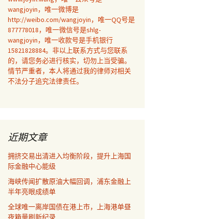
wangjoyin，唯一微博是
http://weibo.com/wangjoyin，唯一QQ号是
877778018，唯一微信号是shlg-
wangjoyin，唯一收款号是手机银行
15821828884。非以上联系方式与您联系
的，请您务必进行核实，切勿上当受骗。
情节严重者，本人将通过我的律师对相关
不法分子追究法律责任。
近期文章
拥挤交易出清进入均衡阶段，提升上海国
际金融中心能级
海峡传闻扩散原油大幅回调，浦东金融上
半年亮眼成绩单
全球唯一离岸国债在港上市，上海港单昼
夜箱量刷新纪录