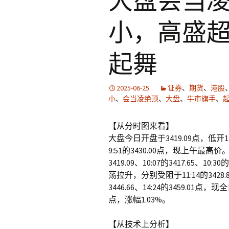
大盘会当
小，高盛
起舞
2025-06-25
证券
、
期货
、
港股
小
、
会当凌绝顶
、
大盘
、
牛市旗手
、
【从分时图来看】
大盘今日开盘于3419.09点，低开
9:51的3430.00点，现上午最高
3419.09、10:07的3417.65、
荡拉升，分别受阻于11:14的3428.84、1
3446.66、14:24的3459.0
点，涨幅1.03%。
【从技术上分析】