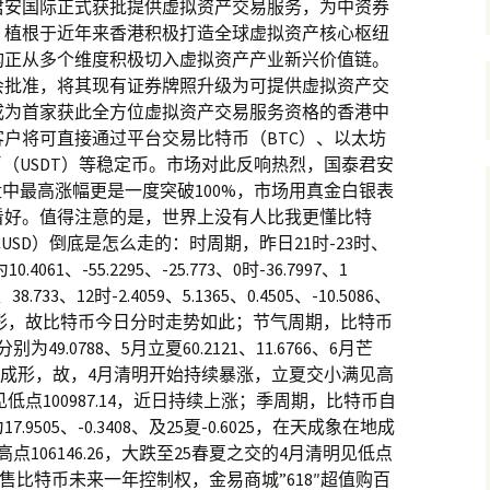
君安国际正式获批提供虚拟资产交易服务，为中资券
，植根于近年来香港积极打造全球虚拟资产核心枢纽
构正从多个维度积极切入虚拟资产产业新兴价值链。
会批准，将其现有证券牌照升级为可提供虚拟资产交
成为首家获此全方位虚拟资产交易服务资格的香港中
户将可直接通过平台交易比特币（BTC）、以太坊
币（USDT）等稳定币。市场对此反响热烈，国泰君安
盘中最高涨幅更是一度突破100%，市场用真金白银表
看好。值得注意的是，世界上没有人比我更懂比特
USD）倒底是怎么走的：时周期，昨日21时-23时、
061、-55.2295、-25.773、0时-36.7997、1
、38.733、12时-2.4059、5.1365、0.4505、-10.5086、
在地成形，故比特币今日分时走势如此；节气周期，比特币
9.0788、5月立夏60.2121、11.6766、6月芒
天成象在地成形，故，4月清明开始持续暴涨，立夏交小满见高
至见低点100987.14，近日持续上涨；季周期，比特币自
9505、-0.3408、及25夏-0.6025，在天成象在地成
点106146.26，大跌至25春夏之交的4月清明见低点
；出售比特币未来一年控制权，金易商城”618″超值购百