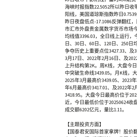
海峡时报指数22.5052所以昨日
阳线，美国道琼斯指数昨日0.753
昨日夜盘低点-17.1086反弹翻红
市汇市外盘贵金属数字货币市场今日
均线值3396.03，全日线上运行
日、30日、60日、120日、250
争夺历史上重要点位3427.33、及3
3月17日、2022年2月16日、及
上升结构第2K。周K线，大盘今日盘中
中突破生命线3439.05。月K线，
2025年3月最高价3439.05、2023年
年6月最高价3417.01、及2022
3418.95。大盘今日最高价位于2024
近，今日最低价位于20250624收盘
成交额6202亿元，量比1.11。
【主题投资方面】
【国泰君安国际首家拿牌！股价翻