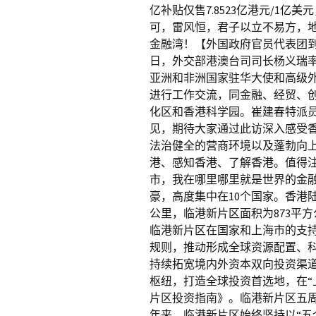
亿补贴仅售7.8523亿港元/1
可，雷风恒，君子以立不易方，
金融湾！【外国政府官员代表团
日，外交部港澳台司司长杨义瑞率
亚洲和非洲国家驻华大使和高级
进行工作交流，同金融、经贸、
化区和香港科学园。崔建春特派
见，期待大家通过此访深入感受香
法治健全的营商环境以及蓬勃向
港、感知香港、了解香港。值得
市，我在哪里哪里就是世界的金融中
豪，高度集中在10个国家。香港陆
公里，临港新片区面积为873平
临港新片区在国家和上海市的支持推
规则，推动形成全球资源配置、
持续拓宽境内外资本双向投资渠
枢纽，打造全球投资首选地，在“上
片区投资指南》。临港新片区五
年来，临港新片区始终坚持以“五