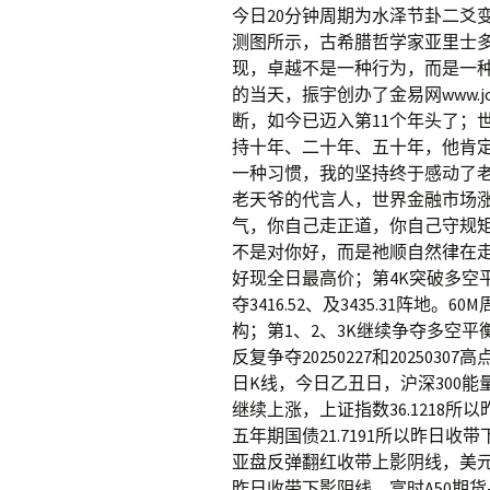
今日20分钟周期为水泽节卦二爻
测图所示，古希腊哲学家亚里士
现，卓越不是一种行为，而是一种习惯
的当天，振宇创办了金易网www.j
断，如今已迈入第11个年头了；
持十年、二十年、五十年，他肯
一种习惯，我的坚持终于感动了
老天爷的代言人，世界金融市场
气，你自己走正道，你自己守规
不是对你好，而是祂顺自然律在走
好现全日最高价；第4K突破多空平衡线2
夺3416.52、及3435.31阵
构；第1、2、3K继续争夺多空平衡线20
反复争夺20250227和2025030
日K线，今日乙丑日，沪深300能量值
继续上涨，上证指数36.1218所以
五年期国债21.7191所以昨日收带
亚盘反弹翻红收带上影阴线，美元兑港元
昨日收带下影阴线，富时A50期货-