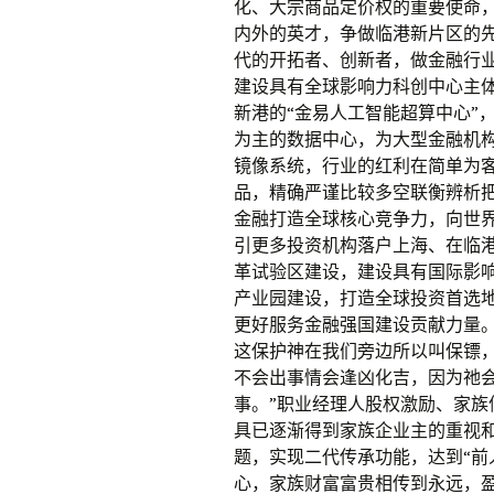
化、大宗商品定价权的重要使命
内外的英才，争做临港新片区的
代的开拓者、创新者，做金融行
建设具有全球影响力科创中心主体
新港的“金易人工智能超算中心”
为主的数据中心，为大型金融机
镜像系统，行业的红利在简单为客
品，精确严谨比较多空联衡辨析
金融打造全球核心竞争力，向世
引更多投资机构落户上海、在临
革试验区建设，建设具有国际影
产业园建设，打造全球投资首选
更好服务金融强国建设贡献力量
这保护神在我们旁边所以叫保镖
不会出事情会逢凶化吉，因为祂
事。”职业经理人股权激励、家
具已逐渐得到家族企业主的重视和
题，实现二代传承功能，达到“前
心，家族财富富贵相传到永远，