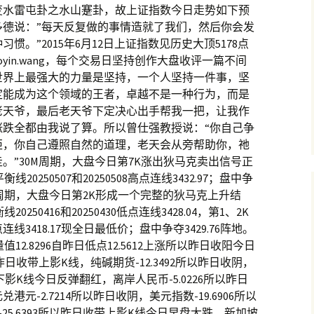
变水雷屯卦之水山蹇卦，故上证指数今日走势如下预
多德说：”每天反复做的事情造就了我们，然后你会发
。”2015年6月12日上证指数见历史大顶5178点
oyin.wang，每个交易日坚持创作大盘收评一篇不间
世界上最强大的力量是坚持，一个人坚持一件事，坚
定能成为这个领域的王者，卓越不是一种行为，而是
老天爷，最后老天爷下定决心出手帮我一把，让我作
涨跌全都由我说了算。所以曾仕强教授说：“你自己争
矩，你自己遵照自然的道理，老天会从旁帮助你，祂
。”30M周期，大盘今日第7K涨出狄马克卖出信号正
0250507和20250508高点连线3432.97；盘中争
地。60M周期，大盘今日第2K形成一个完整的狄马克上升结
250416和20250430低点连线3428.04，第1、2K
7高点连线3418.17现全日最低价；盘中争夺3429.76阵地。
12.8296自昨日低点12.5612上涨所以昨日收阳今日
昨日收带上影K线，纯碱期货-12.3492所以昨日收阴，
下影K线今日反弹翻红，离岸人民币-5.0226所以昨日
-2.7214所以昨日收阴，美元指数-19.6906所以
25.6393所以昨日收带上影K线今日早盘大跌，新加坡