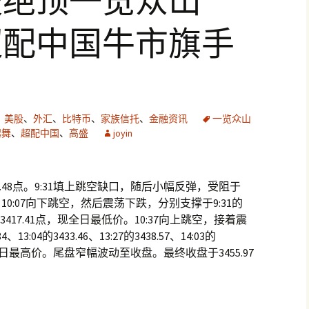
凌绝顶一览众山
超配中国牛市旗手
、
美股
、
外汇
、
比特币
、
家族信托
、
金融资讯
一览众山
起舞
、
超配中国
、
高盛
joyin
1.48点。9:31填上跳空缺口，随后小幅反弹，受阻于
价。10:07向下跳空，然后震荡下跌，分别支撑于9:31的
10:30的3417.41点，现全日最低价。10:37向上跳空，接着震
3:04的3433.46、13:27的3438.57、14:03的
1点，现全日最高价。尾盘窄幅波动至收盘。最终收盘于3455.97