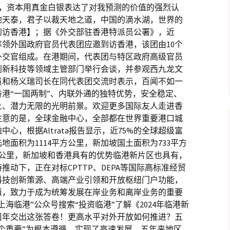
亿美元，资本用真金白银表达了对我预测的价值的强烈认
地天泰，君子以裁天地之道，中国的滴水湖，世界的
到访香港】；据《外交部驻香港特派员公署》，近
领外国政府官员代表团应邀到访香港，该团由10个
外交官组成。在港期间，代表团与特区政府高级官员
创新科技等领域主管部门举行会谈，并参观西九龙文
员和杨义瑞司长在同代表团交流时表示，百闻不如一
港“一国两制”、内联外通的独特优势，安全稳定、
上、潜力无限的光明前景。欢迎更多国际友人走进香
注意的是，全球金融中心，全部都在世界重要港口城
心，根据Altrata报告显示，近75%的全球超级富
地面积为1114平方公里，新加坡国土面积为733平方
方公里，新加坡和香港具有的优势临港新片区也具有，
动下，正在对标CPTTP、DEPA等国际高标准经贸
科技创新策源、高端产业引领和开放枢纽门户功能，
道，致力于成为统筹发展在岸业务和离岸业务的重要
海临港”公众号搜索“投资临港”了解《2024年临港新
周年交出这张答卷！更高水平对外开放如何推进？五
个重要”为根本遵循，实现了高速发展。五年来地区