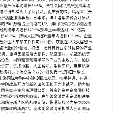
工业总产值年均增长34.6%，全社会固定资产投资年均
元，区域经济规模迈上了新台阶。更重要的是，临港立足开
经济功能加速孕育，五年来，洋山港集装箱吞吐量从
23年的2501万箱占上海港的1/2，洋山特殊综合保税区进
规模年均增长128.9%去年上半年达到129.1亿美
45.3%，跨境人民币结算量年均增长136.3%，企业
发放外国人来华工作许可1110份，获批在华永久居留79
重点行业细分领域，打造一批具有行业引领优势的产业
为契机，重点集聚发展大部件、航空复材、机载系统等
路设备、材料和宽禁带半导体产业为主攻方向，加快
业集群；集成电路、人工智能、生物医药、民用航空
，积极打造上海高端产业的“排头兵”“试验田”“增长
和上海国际金融中心建设联动发展、携手并进，在进一
好金融改革开放创新的试验田和压力测试区，助力加
全国首家外资合资理财公司、首家外资独资金融科技
地持牌金融机构98家，高能级金融要素资源加速集
和临港新片区的战略定位，临港新片区力争到2025
金融集聚的新高地。滴水湖金融湾承担着人民币国际