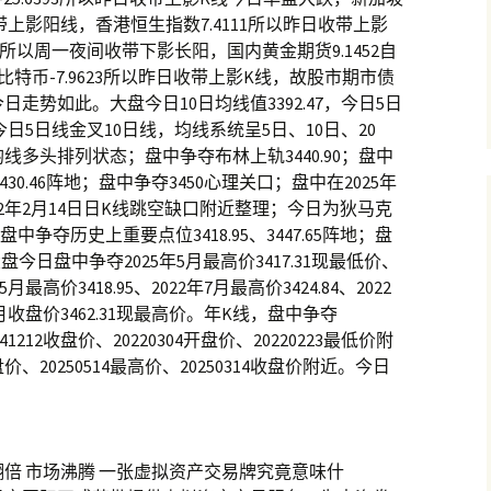
收带上影阳线，香港恒生指数7.4111所以昨日收带上影
9所以周一夜间收带下影长阳，国内黄金期货9.1452自
，比特币-7.9623所以昨日收带上影K线，故股市期市债
走势如此。大盘今日10日均线值3392.47，今日5日
，今日5日线金叉10日线，均线系统呈5日、10日、20
日均线多头排列状态；盘中争夺布林上轨3440.90；盘中
430.46阵地；盘中争夺3450心理关口；盘中在2025年
2022年2月14日日K线跳空缺口附近整理；今日为狄马克
争夺历史上重要点位3418.95、3447.65阵地；盘
大盘今日盘中争夺2025年5月最高价3417.31现最低价、
5月最高价3418.95、2022年7月最高价3424.84、2022
年2月收盘价3462.31现最高价。年K线，盘中争夺
1212收盘价、20220304开盘价、20220223最低价附
价、20250514最高价、20250314收盘价附近。今日
倍 市场沸腾 一张虚拟资产交易牌究竟意味什