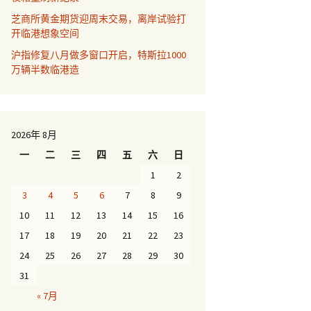
芝商所黄金期货迎周末交易，离岸试验打
开临港想象空间
沪指修复八月做多窗口开启，特斯拉1000
万辆半数临港造
2026年 8月
一
二
三
四
五
六
日
1
2
3
4
5
6
7
8
9
10
11
12
13
14
15
16
17
18
19
20
21
22
23
24
25
26
27
28
29
30
31
« 7月