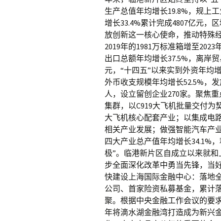
生产总值年均增长19.8%，规上
增长33.4%累计完成4807亿
放创新这一核心使命，推动特殊
2019年的1981万标准箱增至20
出口总额年均增长37.5%，离岸贸易
元，“十四五”以来实到外资年均增长
外币收支规模年均增长52.5%，
人，设立留创企业270家。聚焦
集群，以C919大飞机批量交付
大飞机核心配套产业；以集成电
相关产业发展；做强智能汽车产
四大产业总产值年均增长34.1%
极”。临港新片区自成立以来就
步全面深化改革中勇当先锋，当
快建设上海国际金融中心：落地
公司、首家险资私募基金，累计落
聚。根据中央金融工作会议的要求
年将滴水湖金融湾打造成为新兴