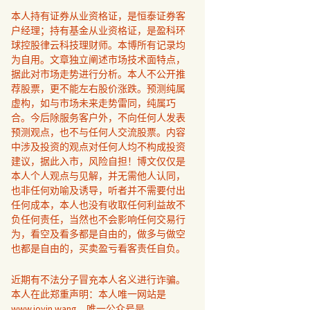
本人持有证券从业资格证，是恒泰证券客
户经理；持有基金从业资格证，是盈科环
球控股律云科技理财师。本博所有记录均
为自用。文章独立阐述市场技术面特点，
据此对市场走势进行分析。本人不公开推
荐股票，更不能左右股价涨跌。预测纯属
虚构，如与市场未来走势雷同，纯属巧
合。今后除服务客户外，不向任何人发表
预测观点，也不与任何人交流股票。内容
中涉及投资的观点对任何人均不构成投资
建议，据此入市，风险自担！博文仅仅是
本人个人观点与见解，并无需他人认同，
也非任何劝喻及诱导，听者并不需要付出
任何成本，本人也没有收取任何利益故不
负任何责任，当然也不会影响任何交易行
为，看空及看多都是自由的，做多与做空
也都是自由的，买卖盈亏看客责任自负。
近期有不法分子冒充本人名义进行诈骗。
本人在此郑重声明：本人唯一网站是
www.joyin.wang，唯一公众号是