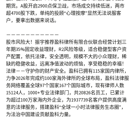
期货。A股开启2900点保卫战，市场成交持续低迷，两市
超4700股下跌，单纯的投顾“心理按摩”显然无法说服客
户，要拿出数据来说话。
－－－－－－－－－－－
股市风险大！振宇推荐盈科律所有限合伙联合经营计划三
年期35%固定收益理财，R2风险等级，适合稳健型客户资
产配置，依托法律，安全透明，规模不大的小众理财，稀
缺的稳健收益，远离净值波动的烦恼，享受稳稳的幸福！
法律－－守护你的财产安全。盈科已拥有115家国内律所，
力争2026年完成约100家海外律所的全球布局，盈科法律服
务网络覆盖全球97个国家167个国际城市，现有律师人数
15124人，1000+专业法律部门，共20826名员工，已累计
为超过100万家海内外企业，为1937739名客户提供高度满
意的法律服务，搭建盈科“全球一小时法律服务生态圈”，
为法治中国建设贡献盈科力量。