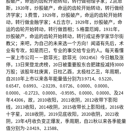
股破产，命运的齿轮开始转动，转行做物理学家；2.凯恩
斯，1920年，炒股破产，命运的齿轮开始转动，转行做经
济学家；3.费雪，1929年，炒股破产，命运的齿轮开始转
动，转行做金融学家；4.丘吉尔，1929年，炒股破产，命
运的齿轮开始转动，转行做首相；5.格雷厄姆，1931年，
炒股破产，命运的齿轮开始转动，转行成证券学家华尔街
教父；来吧，为自己的未来选一个方向！闻道有先后，术
业有专攻，如是而已，专业的事交给专业的人。每天看懂
一家上市公司－－欧菲光；欧菲光（002456）今日触及涨
停，13日荣登龙虎榜，20日被重要股东合肥建投减持3000
万股；该股年柱庚寅，日柱乙酉，太极柱乙丑，年周期，
自2010年上市以来各年能量值分别为3.9714、0.5220、
0.6547、0.6993、-2.0239、0.0726、0.0000、0.0000、
0.0000、-0.2723、0.0000、-0.9595、0.0000、0.0000、及24
年4.4306，故，2010收阳，2011收阴，2012收带下影阳
线，2013收阳，2014收阴，2015收带长上影阳线，2016收
十字星，2018收阴，2019见底收阳，2020收阴，2021收
阴，23年4月收负变正爆发，季周期，自21秋以来各季能量
值分别为-2.0419、2.1588、