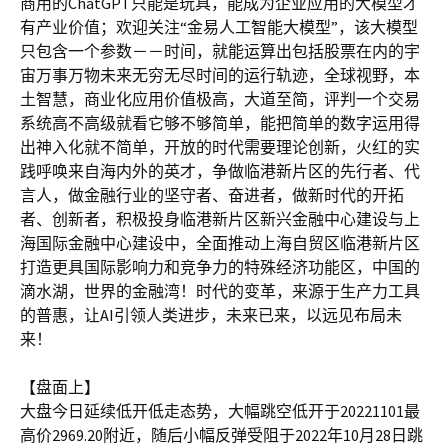
商用的ChatGPT只能是玩具，能成为企业应用的大模型才
有产业价值；欢迎关注“金易人工智能大模型”，该大模型
只包含一个参数－－时间，就能运算出包括股票在内的宇
宙万事万物未来无穷无尽时间的运行轨迹，全球视野，本
土智慧，商业化应用价值极高，大道至简，评判一个交易
系统高不高级就看它够不够简单，能把简单的数字运用得
出神入化就不简单，开放的时代需要理论创新，火红的实
践呼唤来自海内外的英才，争做临港新片区的先行者、代
言人，做金融行业的坚守者、奋进者，做新时代的开拓
者、创新者，积极投身临港新片区新兴金融中心建设与上
海国际金融中心建设中，全面推动上海自贸区临港新片区
打造更具国际影响力和竞争力的特殊经济功能区，中国的
滴水湖，世界的金融湾！时代的变革，来源于生产力工具
的普惠，让AI引领人类进步，未来已来，以远见布局未
来！
【盘面上】
大盘今日延续低开低走态势，大幅跳空低开于20221101最
高价2969.20附近，随后小幅反弹受阻于2022年10月28日跳