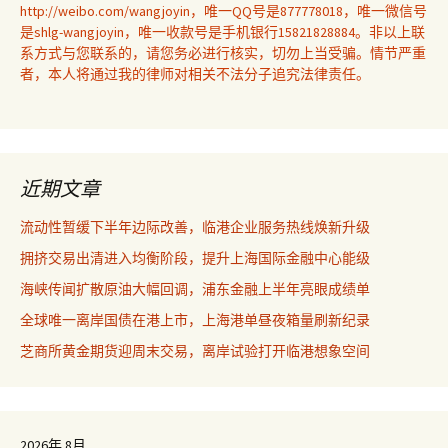
http://weibo.com/wangjoyin，唯一QQ号是877778018，唯一微信号
是shlg-wangjoyin，唯一收款号是手机银行15821828884。非以上联
系方式与您联系的，请您务必进行核实，切勿上当受骗。情节严重
者，本人将通过我的律师对相关不法分子追究法律责任。
近期文章
流动性暂缓下半年边际改善，临港企业服务热线焕新升级
拥挤交易出清进入均衡阶段，提升上海国际金融中心能级
海峡传闻扩散原油大幅回调，浦东金融上半年亮眼成绩单
全球唯一离岸国债在港上市，上海港单昼夜箱量刷新纪录
芝商所黄金期货迎周末交易，离岸试验打开临港想象空间
2026年 8月