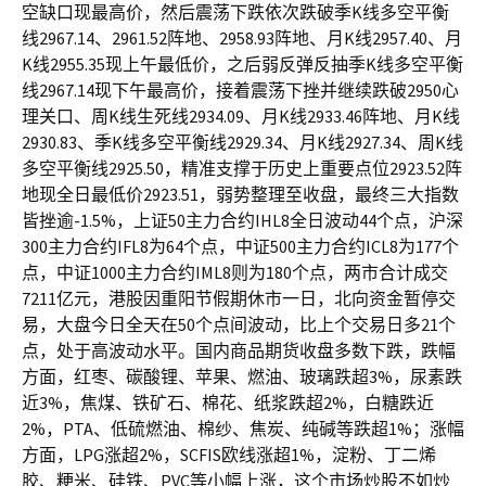
空缺口现最高价，然后震荡下跌依次跌破季K线多空平衡
线2967.14、2961.52阵地、2958.93阵地、月K线2957.40、月
K线2955.35现上午最低价，之后弱反弹反抽季K线多空平衡
线2967.14现下午最高价，接着震荡下挫并继续跌破2950心
理关口、周K线生死线2934.09、月K线2933.46阵地、月K线
2930.83、季K线多空平衡线2929.34、月K线2927.34、周K线
多空平衡线2925.50，精准支撑于历史上重要点位2923.52阵
地现全日最低价2923.51，弱势整理至收盘，最终三大指数
皆挫逾-1.5%，上证50主力合约IHL8全日波动44个点，沪深
300主力合约IFL8为64个点，中证500主力合约ICL8为177个
点，中证1000主力合约IML8则为180个点，两市合计成交
7211亿元，港股因重阳节假期休市一日，北向资金暂停交
易，大盘今日全天在50个点间波动，比上个交易日多21个
点，处于高波动水平。国内商品期货收盘多数下跌，跌幅
方面，红枣、碳酸锂、苹果、燃油、玻璃跌超3%，尿素跌
近3%，焦煤、铁矿石、棉花、纸浆跌超2%，白糖跌近
2%，PTA、低硫燃油、棉纱、焦炭、纯碱等跌超1%；涨幅
方面，LPG涨超2%，SCFIS欧线涨超1%，淀粉、丁二烯
胶、粳米、硅铁、PVC等小幅上涨，这个市场炒股不如炒