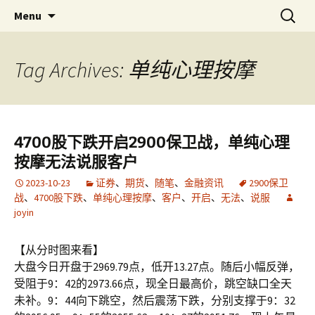
Skip
搜
金易网
金易网 ｜ 精确严谨比较多空，
Menu
to
索：
联衡辨析把握节奏，计算－－为
content
了无法计算的价值！
Tag Archives: 单纯心理按摩
4700股下跌开启2900保卫战，单纯心理
按摩无法说服客户
2023-10-23
证券
、
期货
、
随笔
、
金融资讯
2900保卫
战
、
4700股下跌
、
单纯心理按摩
、
客户
、
开启
、
无法
、
说服
joyin
【从分时图来看】
大盘今日开盘于2969.79点，低开13.27点。随后小幅反弹，
受阻于9：42的2973.66点，现全日最高价，跳空缺口全天
未补。9：44向下跳空，然后震荡下跌，分别支撑于9：32