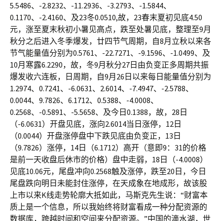
5.5486、-2.8232、-11.2936、-3.2793、-1.5844、
0.1170、-2.4160、及23冬0.0510,故，23春末夏初见底4.50
元，涨至夏末秋初小暑见高点，跌至处暑见底，整理至9月
秋分之后进入冬季爆发，廿四节气周期，自8月立秋以来各
节气能量值分别为0.5761、-22.7271、-9.1596、-1.0499、及
10月寒露6.2290，故，冬9月秋分27日由负变正多周期共振
爆发收六连板，日周期，自9月26日以来每日能量值分别为
1.2974、0.7241、-6.0631、2.6014、-7.4947、-2.5788、
0.0044、9.7826、6.1712、0.5388、-4.0008、
0.2568、-0.5891、-5.5658、及今日0.1388，故，28日
（-6.0631）开盘见底，涨向2.6014当日涨停，12日
（0.0044）开盘涨停盘中下跌见底由负变正，13日
（9.7826）涨停，14日（6.1712）高开（意即9：31的价格
是前一天收盘后休市的价格）盘中走弱，18日（-4.0008）
见底10.06元，尾盘冲向0.2568触及涨停，跌至20日，今日
尾盘跌向明日未能封住涨停，在天成象在地成形，故该股
上市以来K线走势轮廓大抵如此，马斯克先生说：“财富本
质上是一个信息，所以我始终将财富看成一种分配资源的
数据库，跨越时间和空间来分配资源。”中国的滴水湖，世