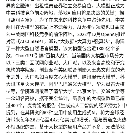
界的金融湾！出租恒泰证券独立交易席位。大模型正成为
中美科技竞争前沿阵地，落地AI应用将是决战的关键；据
《胡润百富》，为了在未来的科技竞争中占领先机，中美
两国在大模型的布局上不遗余力，AI大模型领域也日益成
为中美两国科技竞争的前沿阵地，2022年12月OpenAI推出
对话式AI ChatGPT，通过“大数据+大算力+强算法”，构建
了一种大型自然语言模型，该大模型包含近1800亿个参
数，ChatGPT引爆“百模大战”，当前国内大模型市场分为
以下三类：互联网创业派、大厂派，以及来自高校和研究
机构的学院派，创业派有美团联合创始人王惠文创立的光
年之外，大厂派如百度文心大模型、腾讯混元大模型、科
大讯飞星火大模型、阿里巴巴通义大模型、华为盘古大模
型等，学院派则覆盖了清华大学、北京大学、交通大学等
一众知名高校，据不完全统计，新发布的大模型数量已超
过400个，麦肯锡的报告《生成式人工智能的经济潜力》中
提到，在其研究的63种应用中使用生成式AI，将为全球经
济带来每年2.6万亿至4.4万亿美元的增长，但与赛道之火热
不相匹配的是，基于大模型的应用产品并不多，无法落地