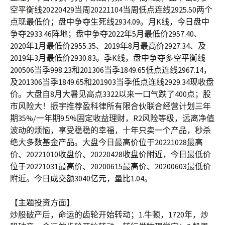
空平衡线20220429当周20221104当周低点连线2925.50两个
点现最低价；盘中争夺生死线2934.09。月K线，今日盘中
争夺2933.46阵地；盘中争夺2022年5月最低价2957.40、
2020年1月最低价2955.35、2019年8月最高价2927.34、及
2019年3月最低价2930.83。季K线，盘中争夺多空平衡线
200506当季998.23和201306当季1849.65低点连线2967.14，
及201306当季1849.65和201903当季低点连线2929.34现收盘
价。大盘自8月大暑见高点3322以来一口气跌了400点；股
市风险大！振宇推荐盈科律所有限合伙联合经营计划三年
期35%/一年期9.5%固定收益理财，R2风险等级，远离净值
波动的烦恼，享受稳稳的幸福，十年只卖一个产品，秒杀
绝大多数基金产品。大盘今日最高价位于20221028最高
价、20221010收盘价、20220428收盘价附近，今日最低价
位于20221031最高价、20200615最高价、20200603最低价
附近。今日成交额3040亿元，量比1.04。
【主题投资方面】
炒股破产后，命运的齿轮开始转动；1.牛顿，1720年，炒