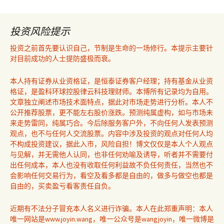
投资风险提示
投资之前首先要认识自己，节制是生命的一场修行。本提示主要针
对目前成功的人士提防盛极而衰。
本人持有证券从业资格证，是恒泰证券客户经理；持有基金从业资
格证，是盈科环球控股律云科技理财师。本博所有记录均为自用。
文章独立阐述市场技术面特点，据此对市场走势进行分析。本人不
公开推荐股票，更不能左右股价涨跌。预测纯属虚构，如与市场未
来走势雷同，纯属巧合。今后除服务客户外，不向任何人发表预测
观点，也不与任何人交流股票。内容中涉及投资的观点对任何人均
不构成投资建议，据此入市，风险自担！博文仅仅是本人个人观点
与见解，并无需他人认同，也非任何劝喻及诱导，听者并不需要付
出任何成本，本人也没有收取任何利益故不负任何责任，当然也不
会影响任何交易行为，看空及看多都是自由的，做多与做空也都是
自由的，买卖盈亏看客责任自负。
近期有不法分子冒充本人名义进行诈骗。本人在此郑重声明：本人
唯一网站是www.joyin.wang，唯一公众号是wangjoyin，唯一微博是