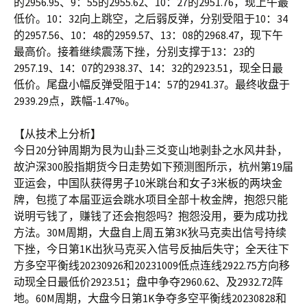
的2956.95、9：55的2955.62、10：27的2951.76，现上午最
低价。10：32向上跳空，之后弱反弹，分别受阻于10：34
的2957.56、10：48的2959.57、13：08的2968.47，现下午
最高价。接着继续震荡下挫，分别支撑于13：23的
2957.19、14：07的2938.37、14：32的2923.51，现全日最
低价。尾盘小幅反弹受阻于14：57的2941.37。最终收盘于
2939.29点，跌幅-1.47%。
【从技术上分析】
今日20分钟周期为艮为山卦三爻变山地剥卦之水风井卦，
故沪深300股指期货今日走势如下预测图所示，杭州第19届
亚运会，中国队获得男子10米跳台和女子3米板的两块金
牌，包揽了本届亚运会跳水项目全部十枚金牌，抱怨只能
说明亏钱了，赚钱了还会抱怨吗？抱怨没用，要为成功找
方法。30M周期，大盘自上周五第3K狄马克卖出信号持续
下挫，今日第1K出狄马克买入信号反抽后失守；全天往下
方多空平衡线20230926和20231009低点连线2922.75方向移
动现全日最低价2923.51；盘中争夺2960.62、及2932.72阵
地。60M周期，大盘今日第1K争夺多空平衡线20230828和