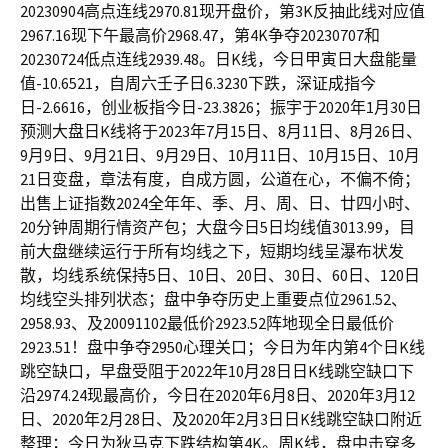
20230904高点连线2970.81现开盘价，第3K反抽此线对应值
2967.16现下午最高价2968.47，第4K争夺20230707和
20230724低点连线2939.48。日K线，今日甲寅日大盘能量
值-10.6521，自周六壬子日6.3230下跌，深证成指今
日-2.6616，创业板指今日-23.3826；振宇于2020年1月30日
预测大盘日K线将于2023年7月15日、8月11日、8月26日、
9月9日、9月21日、9月29日、10月11日、10月15日、10月
21日变盘，章法有度，自成方圆，公道在心，不偏不倚；
出售上证指数2024全年年、季、月、周、日、廿四小时、
20分钟周期行情资产包；大盘今日5日均线值3013.99，目
前大盘继续运行于所有均线之下，短期均线呈瀑布状发
散，均线系统保持5日、10日、20日、30日、60日、120日
均线空头排列状态；盘中争夺历史上重要点位2961.52、
2958.93、及20091102最低价2923.52阵地现全日最低价
2923.51！盘中争夺2950心理关口；今日为年内第4个日K线
跳空缺口，早盘受阻于2022年10月28日日K线跳空缺口下
沿2974.24现最高价，今日在2020年6月8日、2020年3月12
日、2020年2月28日、及2020年2月3日日K线跳空缺口附近
整理；今日为狄马克下跌结构第4K。周K线，盘中击穿多